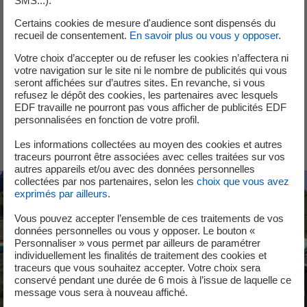
Le groupe EDF est mobilisé dans le développement d’une
SMS...).
centrale SMR de troisième génération pour répondre aux
Certains cookies de mesure d'audience sont dispensés du
besoins croissants des compagnies d'électricité et des
recueil de consentement.
En savoir plus ou vous y opposer
.
industries à forte intensité énergétique.
Votre choix d’accepter ou de refuser les cookies n’affectera ni
votre navigation sur le site ni le nombre de publicités qui vous
NUWARD, filiale à 100 % du groupe EDF, est en charge du
seront affichées sur d’autres sites. En revanche, si vous
développement de cette centrale SMR.
refusez le dépôt des cookies, les partenaires avec lesquels
EDF travaille ne pourront pas vous afficher de publicités EDF
personnalisées en fonction de votre profil.
Découvrir le projet SMR d'EDF
Les informations collectées au moyen des cookies et autres
traceurs pourront être associées avec celles traitées sur vos
autres appareils et/ou avec des données personnelles
collectées par nos partenaires, selon les
choix que vous avez
exprimés par ailleurs
.
Vous pouvez accepter l’ensemble de ces traitements de vos
données personnelles ou vous y opposer. Le bouton «
Personnaliser » vous permet par ailleurs de paramétrer
individuellement les finalités de traitement des cookies et
traceurs que vous souhaitez accepter. Votre choix sera
conservé pendant une durée de 6 mois à l’issue de laquelle ce
message vous sera à nouveau affiché.