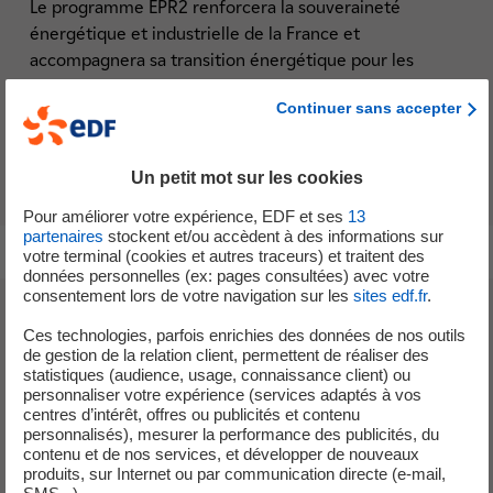
Le programme EPR2 renforcera la souveraineté
énergétique et industrielle de la France et
accompagnera sa transition énergétique pour les
décennies à venir.
Continuer sans accepter
Découvrir le programme EPR2
Un petit mot sur les cookies
Pour améliorer votre expérience, EDF et ses
13
partenaires
stockent et/ou accèdent à des informations sur
votre terminal (cookies et autres traceurs) et traitent des
données personnelles (ex: pages consultées) avec votre
consentement lors de votre navigation sur les
sites edf.fr
.
Une solution SMR pour
Ces technologies, parfois enrichies des données de nos outils
de gestion de la relation client, permettent de réaliser des
construire un monde
statistiques (audience, usage, connaissance client) ou
personnaliser votre expérience (services adaptés à vos
décarboné
centres d’intérêt, offres ou publicités et contenu
personnalisés), mesurer la performance des publicités, du
contenu et de nos services, et développer de nouveaux
produits, sur Internet ou par communication directe (e-mail,