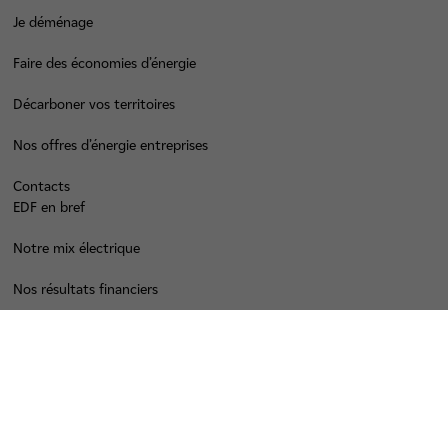
Je déménage
Faire des économies d’énergie
Décarboner vos territoires
Nos offres d’énergie entreprises
Contacts
EDF en bref
Notre mix électrique
Nos résultats financiers
Nous rejoindre
Nos labels