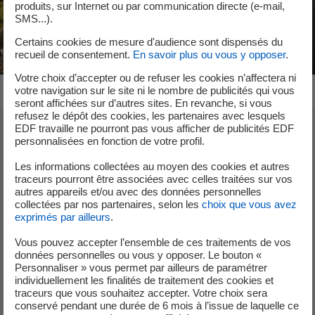
produits, sur Internet ou par communication directe (e-mail,
SMS...).
Certains cookies de mesure d'audience sont dispensés du
recueil de consentement.
En savoir plus ou vous y opposer
.
Votre choix d’accepter ou de refuser les cookies n’affectera ni
votre navigation sur le site ni le nombre de publicités qui vous
seront affichées sur d’autres sites. En revanche, si vous
refusez le dépôt des cookies, les partenaires avec lesquels
EDF travaille ne pourront pas vous afficher de publicités EDF
personnalisées en fonction de votre profil.
Gestion intégrée et durable de l'eau
Les informations collectées au moyen des cookies et autres
Restitution de l’eau prélevée
traceurs pourront être associées avec celles traitées sur vos
autres appareils et/ou avec des données personnelles
pour nos moyens de
collectées par nos partenaires, selon les
choix que vous avez
exprimés par ailleurs
.
production
Vous pouvez accepter l’ensemble de ces traitements de vos
données personnelles ou vous y opposer. Le bouton «
Personnaliser » vous permet par ailleurs de paramétrer
L’eau douce est un enjeu vital pour les écosystèmes et
individuellement les finalités de traitement des cookies et
essentiel pour de nombreuses activités anthropiques.
traceurs que vous souhaitez accepter. Votre choix sera
conservé pendant une durée de 6 mois à l’issue de laquelle ce
L’eau est une ressource essentielle aux activités du groupe