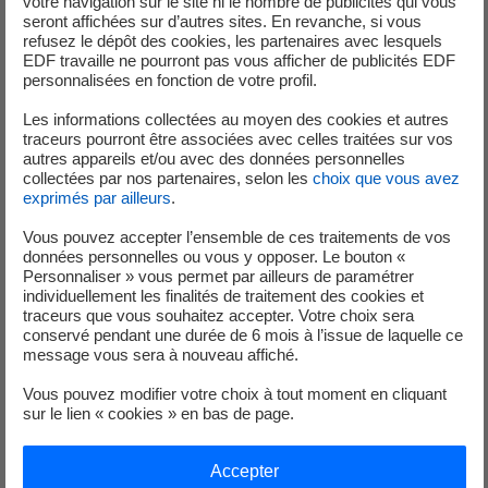
votre navigation sur le site ni le nombre de publicités qui vous
seront affichées sur d’autres sites. En revanche, si vous
refusez le dépôt des cookies, les partenaires avec lesquels
Je déménage
EDF travaille ne pourront pas vous afficher de publicités EDF
personnalisées en fonction de votre profil.
Faire des économies d’énergie
Les informations collectées au moyen des cookies et autres
Décarboner vos territoires
traceurs pourront être associées avec celles traitées sur vos
autres appareils et/ou avec des données personnelles
Nos offres d’énergie entreprises
collectées par nos partenaires, selon les
choix que vous avez
exprimés par ailleurs
.
Contacts
Vous pouvez accepter l’ensemble de ces traitements de vos
EDF en bref
données personnelles ou vous y opposer. Le bouton «
Personnaliser » vous permet par ailleurs de paramétrer
Notre mix électrique
individuellement les finalités de traitement des cookies et
traceurs que vous souhaitez accepter. Votre choix sera
Nos résultats financiers
conservé pendant une durée de 6 mois à l’issue de laquelle ce
message vous sera à nouveau affiché.
Nous rejoindre
Vous pouvez modifier votre choix à tout moment en cliquant
Nos labels
sur le lien « cookies » en bas de page.
Accepter