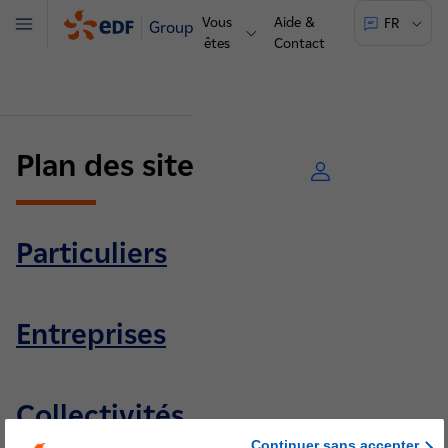
Vous
Aide &
FR
Groupe
Menu
êtes
Contact
Plan des sites EDF
Particuliers
Entreprises
Collectivités
Continuer sans accepter