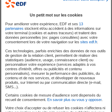
Recrute
Un petit mot sur les cookies
Pour améliorer votre expérience, EDF et ses
13
partenaires
stockent et/ou accèdent à des informations sur
Groupe EDF
votre terminal (cookies et autres traceurs) et traitent des
données personnelles (ex: pages consultées) avec votre
consentement lors de votre navigation sur les
sites edf.fr
.
Ces technologies, parfois enrichies des données de nos outils
de gestion de la relation client, permettent de réaliser des
statistiques (audience, usage, connaissance client) ou
personnaliser votre expérience (services adaptés à vos
centres d’intérêt, offres ou publicités et contenu
Voir le fil d'ariane
personnalisés), mesurer la performance des publicités, du
contenu et de nos services, et développer de nouveaux
produits, sur Internet ou par communication directe (e-mail,
Haut de page
SMS...).
Certains cookies de mesure d'audience sont dispensés du
recueil de consentement.
En savoir plus ou vous y opposer
.
Groupe
Votre choix d’accepter ou de refuser les cookies n’affectera ni