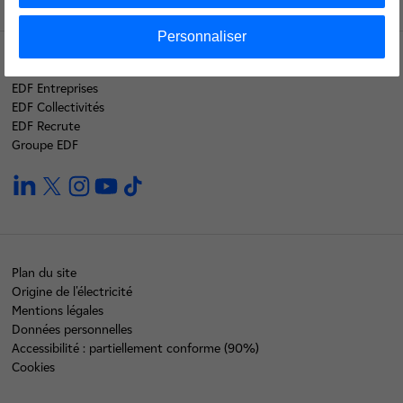
Personnaliser
EDF Particuliers
EDF Entreprises
EDF Collectivités
EDF Recrute
Groupe EDF
linkedin
twitter
instagram
youtube
tiktok
Plan du site
Origine de l'électricité
Mentions légales
Données personnelles
Accessibilité : partiellement conforme (90%)
Cookies