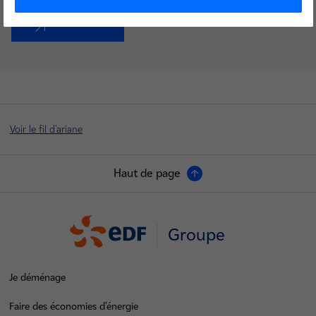
Accédez au site
nouvel onglet
Voir le fil d'ariane
Haut de page
Groupe
Je déménage
Faire des économies d’énergie