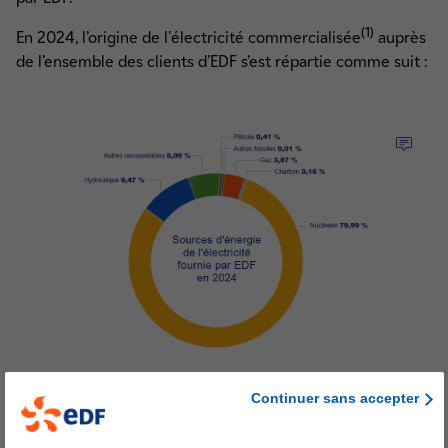
(1)
En 2024, l’origine de l'électricité commercialisée
auprès
de l’ensemble des clients d’EDF s’est répartie comme suit :
Continuer sans accepter
Émissions de CO₂ et déchets