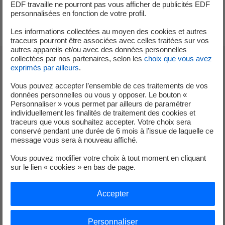
EDF travaille ne pourront pas vous afficher de publicités EDF
production et des combustibles - Périmètre EDF SA / Source : EDF &
personnalisées en fonction de votre profil.
Ademe.
Les informations collectées au moyen des cookies et autres
traceurs pourront être associées avec celles traitées sur vos
autres appareils et/ou avec des données personnelles
collectées par nos partenaires, selon les
choix que vous avez
exprimés par ailleurs
.
Prochaine publication
Vous pouvez accepter l’ensemble de ces traitements de vos
données personnelles ou vous y opposer. Le bouton «
Personnaliser » vous permet par ailleurs de paramétrer
Le mix de fourniture 2025 sera publié en
individuellement les finalités de traitement des cookies et
septembre/octobre 2026.
traceurs que vous souhaitez accepter. Votre choix sera
conservé pendant une durée de 6 mois à l’issue de laquelle ce
message vous sera à nouveau affiché.
Open Data
Vous pouvez modifier votre choix à tout moment en cliquant
sur le lien « cookies » en bas de page.
Accepter
Vous pouvez télécharger ces données et accéder à un
historique plus profond sur le site Open Data d'EDF.
Personnaliser