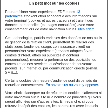
radioactifs induits par
Un petit mot sur les cookies
kilowattheure fourni
Pour améliorer votre expérience, EDF et ses
13
partenaires
stockent et/ou accèdent à des informations sur
votre terminal (cookies et autres traceurs) et traitent des
données personnelles (ex: pages consultées) avec votre
consentement lors de votre navigation sur les
sites edf.fr
.
En 2024, la fourniture d'un kWh d'électricité par EDF a
Ces technologies, parfois enrichies des données de nos outils
de gestion de la relation client, permettent de réaliser des
induit :
statistiques (audience, usage, connaissance client) ou
personnaliser votre expérience (services adaptés à vos
(2)
L'émission de 21,41
grammes de
dioxyde de
centres d’intérêt, offres ou publicités et contenu
carbone
(CO₂).
personnalisés), mesurer la performance des publicités, du
contenu et de nos services, et développer de nouveaux
La génération de
déchets radioactifs
à hauteur de
produits, sur Internet ou par communication directe (e-mail,
2,16 mg/kWh.​
SMS...).
Certains cookies de mesure d'audience sont dispensés du
recueil de consentement.
En savoir plus ou vous y opposer
.
Votre choix d’accepter ou de refuser les cookies n’affectera ni
(1)
En 2024, EDF a eu recours au mix résiduel publié par Powernext à
votre navigation sur le site ni le nombre de publicités qui vous
seront affichées sur d’autres sites. En revanche, si vous
hauteur de 91 %.
(2)
refusez le dépôt des cookies, les partenaires avec lesquels
Émissions directes, hors analyse du cycle de vie des moyens de