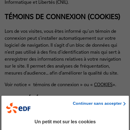
Informatique et Libertés (CNIL).
TÉMOINS DE CONNEXION (COOKIES)
Lors de vos visites, vous êtes informé qu'un témoin de
connexion peut s'installer automatiquement sur votre
logiciel de navigation. Il s'agit d'un bloc de données qui
n'est pas utilisé à des fins d'identification mais qui sert à
enregistrer des informations relatives à votre navigation
sur le site. Il permet des analyses de fréquentation,
mesures d'audience... afin d'améliorer la qualité du site.
Voir notice « témoins de connexion » ou «
COOKIES
».
PROPRIÉTÉ INTELLECTUELLE
Continuer sans accepter
Les marques et les logos (marques semi-figuratives) d’EDF
et des sociétés du groupe EDF figurant sur les sites sont
Un petit mot sur les cookies
des marques déposées. Toute reproduction ou