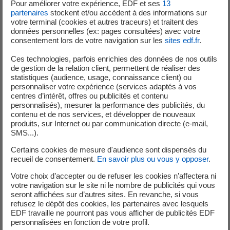
Pour améliorer votre expérience, EDF et ses
13
représentation totale ou partielle, seules ou intégrées à
partenaires
stockent et/ou accèdent à des informations sur
d'autres éléments, sans l'autorisation écrite, expresse et
votre terminal (cookies et autres traceurs) et traitent des
données personnelles (ex: pages consultées) avec votre
préalable d’EDF ou des sociétés du groupe EDF
consentement lors de votre navigation sur les
sites edf.fr
.
concernées, en est strictement interdite. La structure
générale, les logiciels, textes, images, vidéos, sons, savoir-
Ces technologies, parfois enrichies des données de nos outils
de gestion de la relation client, permettent de réaliser des
faire, animations, et plus généralement toutes les
statistiques (audience, usage, connaissance client) ou
informations et contenus figurant dans le portail du
personnaliser votre expérience (services adaptés à vos
groupe EDF, sont la propriété d'EDF ou font l'objet d'un
centres d’intérêt, offres ou publicités et contenu
personnalisés), mesurer la performance des publicités, du
droit d'utilisation ou d'exploitation. Ces éléments sont
contenu et de nos services, et développer de nouveaux
soumis à la législation protégeant le droit d'auteur.
produits, sur Internet ou par communication directe (e-mail,
SMS...).
Toute représentation, modification, reproduction,
Certains cookies de mesure d'audience sont dispensés du
dénaturation, totale ou partielle, de tout ou partie du site
recueil de consentement.
En savoir plus ou vous y opposer
.
ou de son contenu, par quelque procédé que ce soit, et
Votre choix d’accepter ou de refuser les cookies n’affectera ni
sur quelque support que ce soit constituerait une
votre navigation sur le site ni le nombre de publicités qui vous
contrefaçon sanctionnée par les articles L 335-2 et
seront affichées sur d’autres sites. En revanche, si vous
suivants du Code de la Propriété Intellectuelle.
refusez le dépôt des cookies, les partenaires avec lesquels
EDF travaille ne pourront pas vous afficher de publicités EDF
Les bases de données figurant, le cas échéant, sur le
personnalisées en fonction de votre profil.