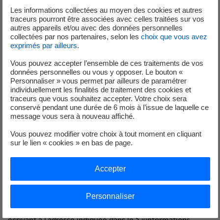
portail du groupe EDF sont protégées par les dispositions
Les informations collectées au moyen des cookies et autres
de la loi du 1er juillet 1998 transposant dans le Code de la
traceurs pourront être associées avec celles traitées sur vos
Propriété Intellectuelle la Directive Européenne du 11
autres appareils et/ou avec des données personnelles
collectées par nos partenaires, selon les
choix que vous avez
mars 1996 relative à la protection juridique des bases de
exprimés par ailleurs
.
données. A ce titre, EDF interdit expressément toute
réutilisation, reproduction ou extraction d’éléments de ces
Vous pouvez accepter l’ensemble de ces traitements de vos
données personnelles ou vous y opposer. Le bouton «
bases de données. La réutilisation, reproduction ou
Personnaliser » vous permet par ailleurs de paramétrer
extraction non autorisée engage la responsabilité de
individuellement les finalités de traitement des cookies et
l’utilisateur.
traceurs que vous souhaitez accepter. Votre choix sera
conservé pendant une durée de 6 mois à l’issue de laquelle ce
message vous sera à nouveau affiché.
EDF se réserve la faculté de supprimer sans délais, et sans
mise en demeure préalable, tout contenu : message,
Vous pouvez modifier votre choix à tout moment en cliquant
texte, image, graphique qui contreviendrait aux lois et
sur le lien « cookies » en bas de page.
règlements en vigueur et notamment les réglementations
précisées ci-dessus.
Accepter
Dans l'hypothèse où vous souhaiteriez utiliser un des
contenus du site (texte, image…), vous devez obtenir
Personnaliser
l'autorisation écrite, expresse et préalable d'EDF, en
écrivant à l'adresse indiquée dans le § «informations