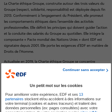
La Charte éthique Groupe, construite autour des trois valeurs du
Groupe (respect, solidarité, responsabilité) est déployée depuis fin
2013. Conformément à l’engagement du Président, elle promeut
les comportements éthiques dans l’ensemble des activités
professionnelles. Elle définit les principes qui doivent guider l’action
et la conduite des salariés du Groupe au quotidien. Elle intègre la
composante « Pacte mondial des Nations Unies » dont EDF est
signataire depuis 2001. Elle porte les exigences d’EDF en matière de
Droits de l’Homme.
Actualisée en 2019, la Charte éthique Groupe se concentre
désormais autour des trois valeurs du Groupe « Respect, Solidarité
Continuer sans accepter
et Responsabilité », chacune déclinée en 4 exigences. Elle est
accessible en français et en anglais sur le site Internet du groupe
Un petit mot sur les cookies
EDF et est disponible dans les onze autres déclinaisons
linguistiques pour lesquelles le Groupe a une activité.A
Pour améliorer votre expérience, EDF et ses
13
partenaires
stockent et/ou accèdent à des informations sur
votre terminal (cookies et autres traceurs) et traitent des
données personnelles (ex: pages consultées) avec votre