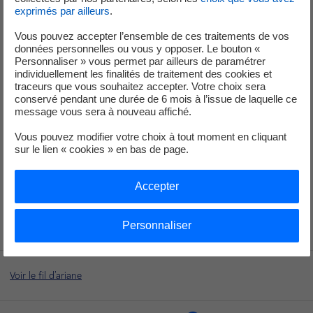
exprimés par ailleurs
.
Vous n'avez pas accepté les cookies Youtube.
Nous respectons votre choix en masquant le contenu.
Vous pouvez accepter l’ensemble de ces traitements de vos
Si vous changez d'avis, il vous suffit de cliquer sur le bouton «
données personnelles ou vous y opposer. Le bouton «
Personnaliser » vous permet par ailleurs de paramétrer
Accepter » pour pouvoir consulter la vidéo.
individuellement les finalités de traitement des cookies et
traceurs que vous souhaitez accepter. Votre choix sera
conservé pendant une durée de 6 mois à l’issue de laquelle ce
Accepter
message vous sera à nouveau affiché.
Vous pouvez modifier votre choix à tout moment en cliquant
sur le lien « cookies » en bas de page.
Vidéo - La Charte éthique Groupe : transcript
Accepter
Personnaliser
Voir le fil d'ariane