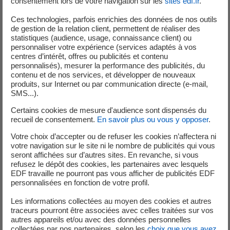
consentement lors de votre navigation sur les
sites edf.fr
.
Ces technologies, parfois enrichies des données de nos outils
Télécharger le PDF « Charte éthique Groupe »
de gestion de la relation client, permettent de réaliser des
PDF - 1,28 Mo
statistiques (audience, usage, connaissance client) ou
personnaliser votre expérience (services adaptés à vos
centres d’intérêt, offres ou publicités et contenu
personnalisés), mesurer la performance des publicités, du
contenu et de nos services, et développer de nouveaux
La vidéo de la Charte éthique Groupe
produits, sur Internet ou par communication directe (e-mail,
SMS...).
Certains cookies de mesure d'audience sont dispensés du
Une vidéo accessible à tous a été créée afin de présenter les
recueil de consentement.
En savoir plus ou vous y opposer
.
exigences de cette nouvelle Charte et sensibiliser les salariés. L’un
des objectifs est de clarifier les différences entre la Charte éthique
Votre choix d’accepter ou de refuser les cookies n’affectera ni
votre navigation sur le site ni le nombre de publicités qui vous
(centrée sur des valeurs partagées au sein du collectif de travail) et
seront affichées sur d’autres sites. En revanche, si vous
le Code de conduite de prévention du risque de la corruption
refusez le dépôt des cookies, les partenaires avec lesquels
(fixant des règles à respecter et opposables au salarié du fait de
EDF travaille ne pourront pas vous afficher de publicités EDF
personnalisées en fonction de votre profil.
son intégration au règlement intérieur).
Les informations collectées au moyen des cookies et autres
traceurs pourront être associées avec celles traitées sur vos
autres appareils et/ou avec des données personnelles
Un petit mot sur les cookies
collectées par nos partenaires, selon les
choix que vous avez