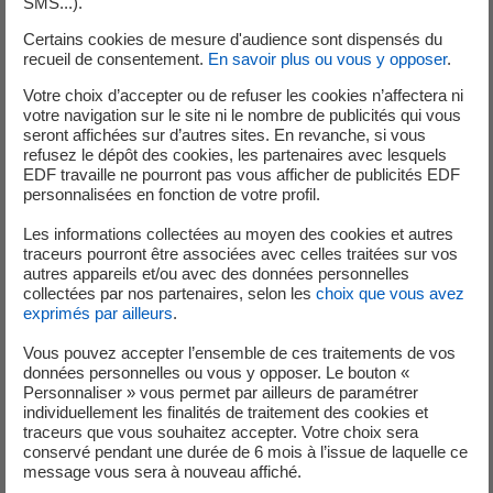
SMS...).
catégorie Produire de
Certains cookies de mesure d'audience sont dispensés du
l’électricité bas carbone
recueil de consentement.
En savoir plus ou vous y opposer
.
Votre choix d’accepter ou de refuser les cookies n’affectera ni
votre navigation sur le site ni le nombre de publicités qui vous
seront affichées sur d’autres sites. En revanche, si vous
refusez le dépôt des cookies, les partenaires avec lesquels
EDF travaille ne pourront pas vous afficher de publicités EDF
personnalisées en fonction de votre profil.
Mis à jour le 20/10/2025
Les informations collectées au moyen des cookies et autres
MX3D
traceurs pourront être associées avec celles traitées sur vos
autres appareils et/ou avec des données personnelles
collectées par nos partenaires, selon les
choix que vous avez
exprimés par ailleurs
.
Vous pouvez accepter l’ensemble de ces traitements de vos
données personnelles ou vous y opposer. Le bouton «
Personnaliser » vous permet par ailleurs de paramétrer
individuellement les finalités de traitement des cookies et
traceurs que vous souhaitez accepter. Votre choix sera
conservé pendant une durée de 6 mois à l’issue de laquelle ce
message vous sera à nouveau affiché.