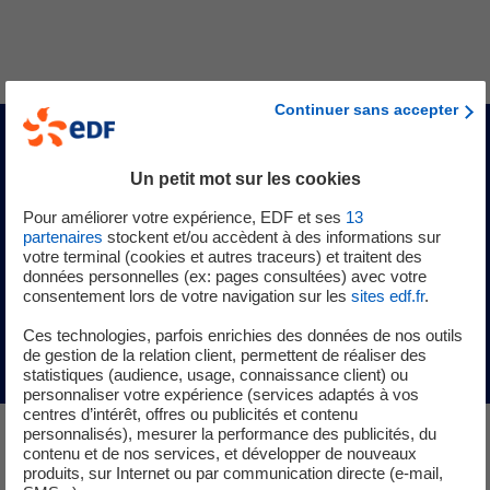
Continuer sans accepter
En savoir plus
Un petit mot sur les cookies
Pour améliorer votre expérience, EDF et ses
13
Découvrir EDF Pulse Ventures, le CVC du groupe
partenaires
stockent et/ou accèdent à des informations sur
EDF
votre terminal (cookies et autres traceurs) et traitent des
données personnelles (ex: pages consultées) avec votre
consentement lors de votre navigation sur les
sites edf.fr
.
Découvrir la solution IA de Metroscope
(nouvelle fenêtre
Ces technologies, parfois enrichies des données de nos outils
de gestion de la relation client, permettent de réaliser des
statistiques (audience, usage, connaissance client) ou
personnaliser votre expérience (services adaptés à vos
centres d’intérêt, offres ou publicités et contenu
personnalisés), mesurer la performance des publicités, du
contenu et de nos services, et développer de nouveaux
Les autres start-up de la
produits, sur Internet ou par communication directe (e-mail,