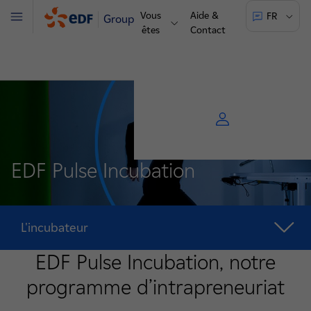
Vous
Aide &
FR
Groupe
Menu
êtes
Contact
EDF Pulse Incubation
L'incubateur
EDF Pulse Incubation, notre
programme d’intrapreneuriat