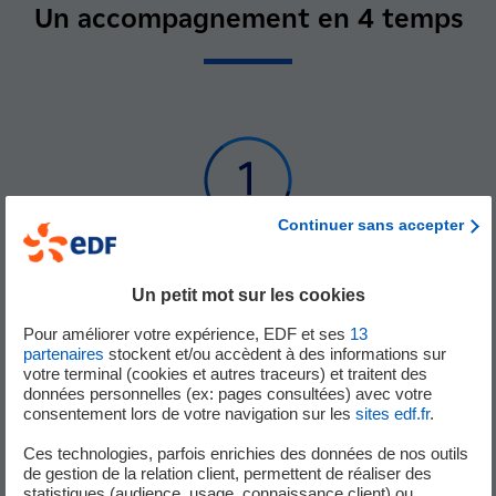
Un accompagnement en 4 temps
Continuer sans accepter
START
Un petit mot sur les cookies
Pour améliorer votre expérience, EDF et ses
13
Explorer la faisabilité commerciale et technique du projet ainsi que
partenaires
stockent et/ou accèdent à des informations sur
la désirabilité client.
votre terminal (cookies et autres traceurs) et traitent des
données personnelles (ex: pages consultées) avec votre
consentement lors de votre navigation sur les
sites edf.fr
.
Ces technologies, parfois enrichies des données de nos outils
de gestion de la relation client, permettent de réaliser des
statistiques (audience, usage, connaissance client) ou