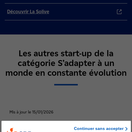
Découvrir La Solive
Les autres start-up de la
catégorie S’adapter à un
monde en constante évolution
Mis à jour le 15/01/2026
Chemdoc Water Technologies, recyclage de
Continuer sans accepter
l'eau