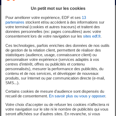
Un petit mot sur les cookies
Pour améliorer votre expérience, EDF et ses
13
Un vent d’avenir pour les
partenaires
stockent et/ou accèdent à des informations sur
votre terminal (cookies et autres traceurs) et traitent des
parcs éoliens
données personnelles (ex: pages consultées) avec votre
consentement lors de votre navigation sur les
sites edf.fr
.
Ces technologies, parfois enrichies des données de nos outils
de gestion de la relation client, permettent de réaliser des
L'enjeu d'EDF est simple : doubler la capacité installée
statistiques (audience, usage, connaissance client) ou
d’énergies renouvelables d’ici 2030 et la passer de 28 GW
personnaliser votre expérience (services adaptés à vos
à 50 GW. Les parcs éoliens prennent une place croissante
centres d’intérêt, offres ou publicités et contenu
personnalisés), mesurer la performance des publicités, du
dans la stratégie du groupe EDF. Pour s’assurer que ces
contenu et de nos services, et développer de nouveaux
installations s’intègrent parfaitement au sein de leur
produits, sur Internet ou par communication directe (e-mail,
environnement, la R&D d’EDF a engagé de multiples
SMS...).
travaux scientifiques.
Certains cookies de mesure d'audience sont dispensés du
recueil de consentement.
En savoir plus ou vous y opposer
.
Votre choix d’accepter ou de refuser les cookies n’affectera ni
Elles font partie du paysage et n’étonnent plus grand
votre navigation sur le site ni le nombre de publicités qui vous
monde lorsqu’on les voit se profiler à l’horizon… les
seront affichées sur d’autres sites. En revanche, si vous