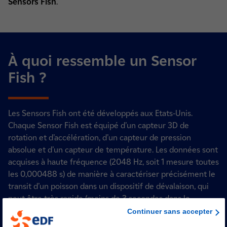
Sensors Fish
.
À quoi ressemble un Sensor
Fish ?
Les Sensors Fish ont été développés aux Etats-Unis.
Chaque Sensor Fish est équipé d’un capteur 3D de
rotation et d’accélération, d’un capteur de pression
absolue et d’un capteur de température. Les données sont
acquises à haute fréquence (2048 Hz, soit 1 mesure toutes
les 0,000488 s) de manière à caractériser précisément le
transit d’un poisson dans un dispositif de dévalaison, qui
peut être très rapide (moins de 3 secondes dans le
modèle du Saut de l’Ange par exemple).
Continuer sans accepter