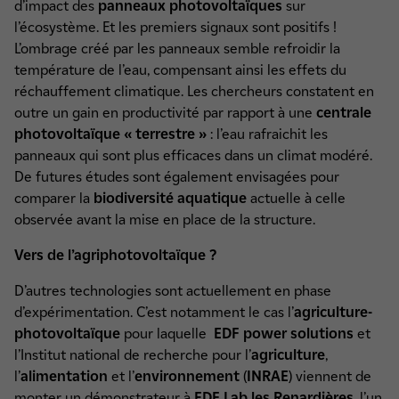
d’impact des
panneaux photovoltaïques
sur
l’écosystème. Et les premiers signaux sont positifs !
L’ombrage créé par les panneaux semble refroidir la
température de l’eau, compensant ainsi les effets du
réchauffement climatique. Les chercheurs constatent en
outre un gain en productivité par rapport à une
centrale
photovoltaïque « terrestre »
: l’eau rafraichit les
panneaux qui sont plus efficaces dans un climat modéré.
De futures études sont également envisagées pour
comparer la
biodiversité aquatique
actuelle à celle
observée avant la mise en place de la structure.
Vers de l’agriphotovoltaïque ?
D’autres technologies sont actuellement en phase
d’expérimentation. C’est notamment le cas l’
agriculture-
photovoltaïque
pour laquelle
EDF power solutions
et
l’Institut national de recherche pour l’
agriculture
,
l’
alimentation
et l’
environnement
(
INRAE
) viennent de
monter un démonstrateur à
EDF Lab les Renardières
, l’un