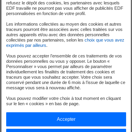
refusez le dépôt des cookies, les partenaires avec lesquels
éoliennes
sont désormais implantées un peu partout en
EDF travaille ne pourront pas vous afficher de publicités EDF
France. Depuis l’installation de
la première éolienne
en
personnalisées en fonction de votre profil.
1991
, nous en savons davantage sur leurs impacts sur la
Les informations collectées au moyen des cookies et autres
biodiversité
. S’ils ne perturbent pas les
écosystèmes
traceurs pourront être associées avec celles traitées sur vos
naturels terrestres ou aquatiques
dans leur globalité,
autres appareils et/ou avec des données personnelles
les parcs éoliens peuvent avoir des conséquences sur
collectées par nos partenaires, selon les
choix que vous avez
exprimés par ailleurs
.
certaines espèces telles que les
chauves-souris
ou
encore des
espèces spécifiques d’oiseaux
si des
Vous pouvez accepter l’ensemble de ces traitements de vos
mesures/solutions adaptées ne sont pas mises en place.
données personnelles ou vous y opposer. Le bouton «
Personnaliser » vous permet par ailleurs de paramétrer
Les rapaces par exemple ont parfois du mal à distinguer
individuellement les finalités de traitement des cookies et
les pales des éoliennes. Quelles sont alors les solutions
traceurs que vous souhaitez accepter. Votre choix sera
mises en place par
EDF
pour préserver la
biodiversité
?
conservé pendant une durée de 6 mois à l’issue de laquelle ce
message vous sera à nouveau affiché.
Vous pouvez modifier votre choix à tout moment en cliquant
sur le lien « cookies » en bas de page.
Accepter