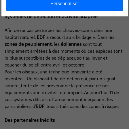
Personnaliser
Systèmes de détection et activité adaptée
Afin de ne pas perturber les chauves-souris dans leur
habitat naturel,
EDF
a recourt au « bridage ». Dans les
zones de peuplement
, les
éoliennes
sont tout
simplement arrêtées à des moments où ces espèces sont
le plus susceptibles de se déplacer, soit au lever et
coucher du soleil entre avril et octobre.
Pour les oiseaux, une technique innovante a été
inventée… Un dispositif de détection qui, par un signal
sonore, tente de les prévenir de la présence de nos
équipements afin d’éviter tout impact. Aujourd’hui, 11 de
ces systèmes dits d’« effarouchement » équipent les
parcs éoliens d’
EDF
, tous situés dans des zones à risque.
Des partenaires inédits