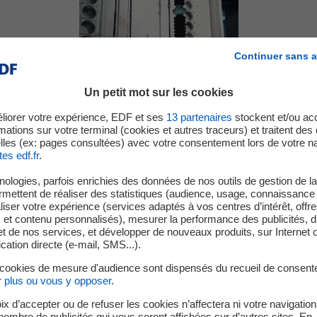
Continuer sans a
Un petit mot sur les cookies
liorer votre expérience, EDF et ses
13
partenaires
stockent et/ou ac
mations sur votre terminal (cookies et autres traceurs) et traitent de
lles (ex: pages consultées) avec votre consentement lors de votre na
tes edf.fr
.
ologies, parfois enrichies des données de nos outils de gestion de la 
tte salle permet de qualifier, de manière accélérée et sou
ermettent de réaliser des statistiques (audience, usage, connaissance 
 sévères, des appareillages équipant les postes et les ré
iser votre expérience (services adaptés à vos centres d’intérêt, offr
ques extérieures, tels q​​​​​​​ue les parafoudres, les isolateur
s et contenu personnalisés), mesurer la performance des publicités, 
t de nos services, et développer de nouveaux produits, sur Internet 
tion directe (e-mail, SMS...).
ster des matériels soumis à des cycles contrôlés combinant temp
 cookies de mesure d'audience sont dispensés du recueil de consent
tout alimenté électriquement jusqu’à 170 kV. Les essais qui y sont
r plus ou vous y opposer
.
e temps et de la durée de vie des équipements au regard des at
ix d’accepter ou de refuser les cookies n’affectera ni votre navigation
e nombre de publicités qui vous seront affichées sur d’autres sites. En