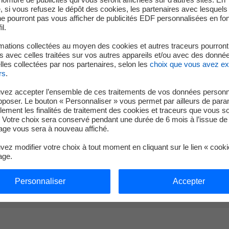
durée - 1.000, 2.000 voire 5.000 h - qui peuvent être réalisés 
 si vous refusez le dépôt des cookies, les partenaires avec lesquel
 suivant des exigences particulières des clients.
 ne pourront pas vous afficher de publicités EDF personnalisées en fo
il.
mations collectées au moyen des cookies et autres traceurs pourront
 avec celles traitées sur vos autres appareils et/ou avec des donné
les collectées par nos partenaires, selon les
choix que vous avez e
rs
.
vez accepter l’ensemble de ces traitements de vos données personn
pposer. Le bouton « Personnaliser » vous permet par ailleurs de para
llement les finalités de traitement des cookies et traceurs que vous s
comme les deux autres installations présen
 Votre choix sera conservé pendant une durée de 6 mois à l’issue de 
ge vous sera à nouveau affiché.
matique. Il est constitué de techniciens e
ez modifier votre choix à tout moment en cliquant sur le lien « cook
 parfaite connaissance des essais climatiq
age.
Personnaliser
Accepter