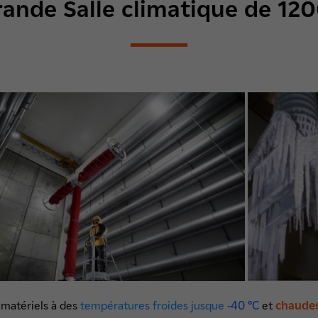
rande Salle climatique de 12
 matériels à des
températures froides jusque
-40 °C
et
chaudes