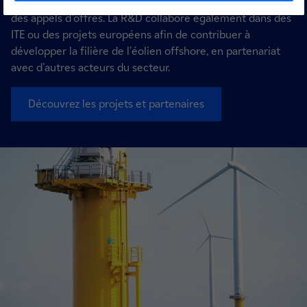
métiers du Groupe lorsqu'ils souhaitent se positionner sur
des appels d'offres. La R&D collabore également dans des
ITE ou des projets européens afin de contribuer à
développer la filière de l'éolien offshore, en partenariat
avec d'autres acteurs du secteur.
Découvrez les projets et partenaires