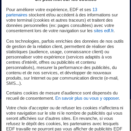
Pour améliorer votre expérience, EDF et ses
13
partenaires
stockent et/ou accèdent à des informations sur
Le raccordement, la maintenance ou encore l'impact sur
votre terminal (cookies et autres traceurs) et traitent des
l'environnement, autant de sujets incontournables sur
données personnelles (ex: pages consultées) avec votre
lesquels la R&D est pleinement engagée. Découvrez trois
consentement lors de votre navigation sur les
sites edf.fr
.
focus sur les travaux que mènent les équipes de la R&D.
Ces technologies, parfois enrichies des données de nos outils
Des équipes pluridisciplinaires avec des champs de
de gestion de la relation client, permettent de réaliser des
compétences très diversifiés mais pourtant
statistiques (audience, usage, connaissance client) ou
personnaliser votre expérience (services adaptés à vos
complémentaire pour réussir l'atteinte de la neutralité
centres d’intérêt, offres ou publicités et contenu
carbone.
personnalisés), mesurer la performance des publicités, du
contenu et de nos services, et développer de nouveaux
produits, sur Internet ou par communication directe (e-mail,
Découvrez les challenges de cette technologie
SMS...).
Certains cookies de mesure d'audience sont dispensés du
recueil de consentement.
En savoir plus ou vous y opposer
.
Votre choix d’accepter ou de refuser les cookies n’affectera ni
votre navigation sur le site ni le nombre de publicités qui vous
seront affichées sur d’autres sites. En revanche, si vous
refusez le dépôt des cookies, les partenaires avec lesquels
EDF travaille ne pourront pas vous afficher de publicités EDF