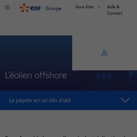
Vous êtes
Aide &
Groupe
Menu
Contact
L'éolien offshore
La pépite en un clin d'œil