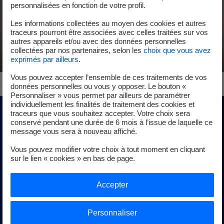
personnalisées en fonction de votre profil.
Les informations collectées au moyen des cookies et autres
traceurs pourront être associées avec celles traitées sur vos
autres appareils et/ou avec des données personnelles
collectées par nos partenaires, selon les
choix que vous avez
exprimés par ailleurs
.
Vous pouvez accepter l’ensemble de ces traitements de vos
données personnelles ou vous y opposer. Le bouton «
Personnaliser » vous permet par ailleurs de paramétrer
individuellement les finalités de traitement des cookies et
traceurs que vous souhaitez accepter. Votre choix sera
Notre expertise au service de
conservé pendant une durée de 6 mois à l’issue de laquelle ce
message vous sera à nouveau affiché.
nos clients et partenaires
Vous pouvez modifier votre choix à tout moment en cliquant
sur le lien « cookies » en bas de page.
La R&D joue un rôle majeur dans les projets menés sur la
Accepter
technologie du flottant. Les équipes évaluent les
différentes technologies de flotteurs. Elles travaillent
notamment sur des modélisations de flotteurs pour les
Personnaliser