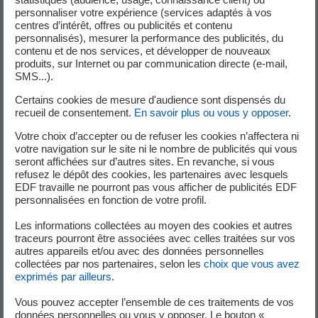
personnaliser votre expérience (services adaptés à vos
La R&D d‘EDF surfe en permanence sur une vague d’idées, pour
centres d’intérêt, offres ou publicités et contenu
optimiser les performances de l’éolien en mer. Par ici pour toutes
personnalisés), mesurer la performance des publicités, du
les découvrir !
contenu et de nos services, et développer de nouveaux
produits, sur Internet ou par communication directe (e-mail,
En savoir plus
SMS...).
Certains cookies de mesure d'audience sont dispensés du
recueil de consentement.
En savoir plus ou vous y opposer
.
Votre choix d’accepter ou de refuser les cookies n’affectera ni
votre navigation sur le site ni le nombre de publicités qui vous
seront affichées sur d’autres sites. En revanche, si vous
refusez le dépôt des cookies, les partenaires avec lesquels
EDF travaille ne pourront pas vous afficher de publicités EDF
personnalisées en fonction de votre profil.
Les informations collectées au moyen des cookies et autres
Photovoltaïque
traceurs pourront être associées avec celles traitées sur vos
autres appareils et/ou avec des données personnelles
collectées par nos partenaires, selon les
choix que vous avez
exprimés par ailleurs
.
Vitisolar, Agri PV et les nouvelles formes de panneaux solaires.
Partons à la découverte des grands projets photovoltaïques dans
Vous pouvez accepter l’ensemble de ces traitements de vos
le monde agricole.
données personnelles ou vous y opposer. Le bouton «