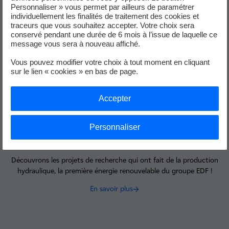
Personnaliser » vous permet par ailleurs de paramétrer
En savoir plus
individuellement les finalités de traitement des cookies et
traceurs que vous souhaitez accepter. Votre choix sera
conservé pendant une durée de 6 mois à l’issue de laquelle ce
message vous sera à nouveau affiché.
Vous pouvez modifier votre choix à tout moment en cliquant
sur le lien « cookies » en bas de page.
Accepter
Personnaliser
Hydraulique
Découvrons les projets de recherche qui ont fait de la production
hydraulique, la première énergie renouvelable du groupe EDF !
En savoir plus