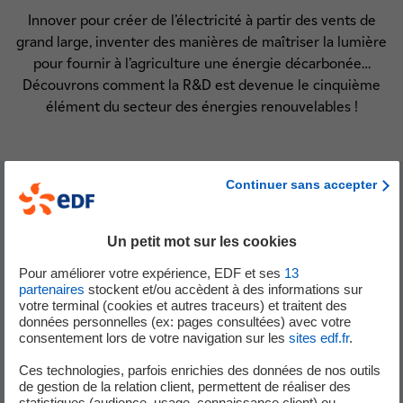
Innover pour créer de l’électricité à partir des vents de
grand large, inventer des manières de maîtriser la lumière
pour fournir à l’agriculture une énergie décarbonée…
Découvrons comment la R&D est devenue le cinquième
élément du secteur des énergies renouvelables !
Continuer sans accepter
Un petit mot sur les cookies
Pour améliorer votre expérience, EDF et ses
13
partenaires
stockent et/ou accèdent à des informations sur
votre terminal (cookies et autres traceurs) et traitent des
données personnelles (ex: pages consultées) avec votre
consentement lors de votre navigation sur les
sites edf.fr
.
Eolien Offshore
Ces technologies, parfois enrichies des données de nos outils
de gestion de la relation client, permettent de réaliser des
statistiques (audience, usage, connaissance client) ou