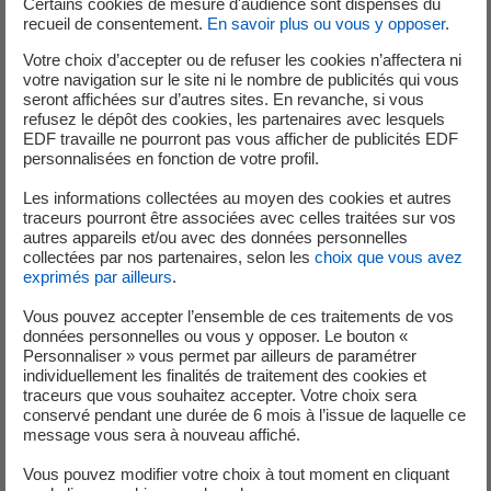
Certains cookies de mesure d'audience sont dispensés du
recueil de consentement.
En savoir plus ou vous y opposer
.
Votre choix d’accepter ou de refuser les cookies n’affectera ni
votre navigation sur le site ni le nombre de publicités qui vous
seront affichées sur d’autres sites. En revanche, si vous
refusez le dépôt des cookies, les partenaires avec lesquels
EDF travaille ne pourront pas vous afficher de publicités EDF
« Le regard extérieur apporté par
personnalisées en fonction de votre profil.
EDF Pulse Design nous a permis
Les informations collectées au moyen des cookies et autres
traceurs pourront être associées avec celles traitées sur vos
d’élargir notre réflexion dès les
autres appareils et/ou avec des données personnelles
collectées par nos partenaires, selon les
choix que vous avez
premières étapes du projet et
exprimés par ailleurs
.
d’aller au-delà des approches
Vous pouvez accepter l’ensemble de ces traitements de vos
données personnelles ou vous y opposer. Le bouton «
traditionnelles pour présenter
Personnaliser » vous permet par ailleurs de paramétrer
individuellement les finalités de traitement des cookies et
des informations pertinentes et
traceurs que vous souhaitez accepter. Votre choix sera
conservé pendant une durée de 6 mois à l’issue de laquelle ce
directement exploitables pour la
message vous sera à nouveau affiché.
prise de décision »
Vous pouvez modifier votre choix à tout moment en cliquant