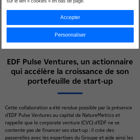
sur le lien « cookies » en bas de page.
Aktar Somalya
Accepter
VP Product chez NatureMetrics
Personnaliser
EDF Pulse Ventures, un actionnaire
qui accélère la croissance de son
portefeuille de start-up
Cette collaboration a été rendue possible par la présence
d’EDF Pulse Ventures au capital de NatureMetrics et
rappelle que le corporate venture (CVC) d’EDF ne se
contente pas de financer ses start-up : il crée des
passerelles avec les expertises du Groupe et aide ainsi les