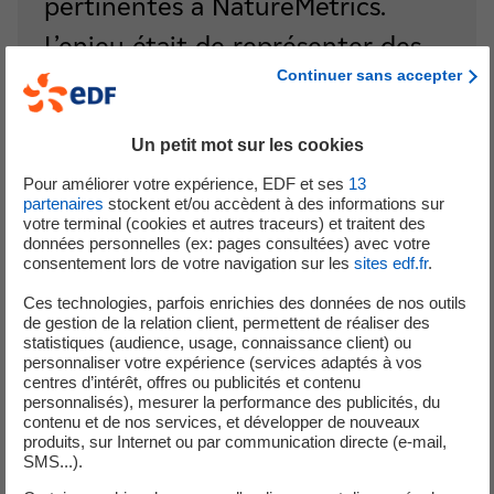
pertinentes à NatureMetrics.
L’enjeu était de représenter des
Continuer sans accepter
données scientifiques
nombreuses et complexes de
Un petit mot sur les cookies
manière compréhensible pour
Pour améliorer votre expérience, EDF et ses
13
différents profils d’utilisateurs. »
partenaires
stockent et/ou accèdent à des informations sur
votre terminal (cookies et autres traceurs) et traitent des
données personnelles (ex: pages consultées) avec votre
consentement lors de votre navigation sur les
sites edf.fr
.
Arthur-Donald Bouillé et Florian Roualin
designers chez EDF Pulse Design
Ces technologies, parfois enrichies des données de nos outils
de gestion de la relation client, permettent de réaliser des
statistiques (audience, usage, connaissance client) ou
personnaliser votre expérience (services adaptés à vos
centres d’intérêt, offres ou publicités et contenu
personnalisés), mesurer la performance des publicités, du
contenu et de nos services, et développer de nouveaux
Grâce à une série d’ateliers collaboratifs, les équipes ont
produits, sur Internet ou par communication directe (e-mail,
exploré les usages, testé différentes représentations de
SMS...).
l’information et fait émerger une vision claire du produit.