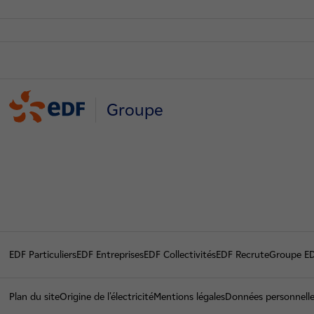
Groupe
EDF Particuliers
EDF Entreprises
EDF Collectivités
EDF Recrute
Groupe E
Plan du site
Origine de l'électricité
Mentions légales
Données personnell