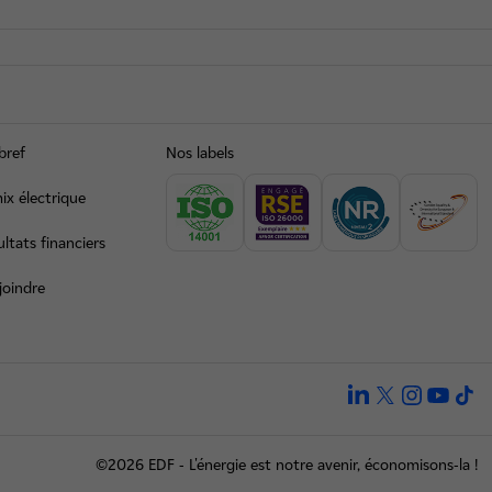
bref
Nos labels
ix électrique
ltats financiers
joindre
linkedin
twitter
instagra
yout
ti
©2026 EDF - L'énergie est notre avenir, économisons-la !