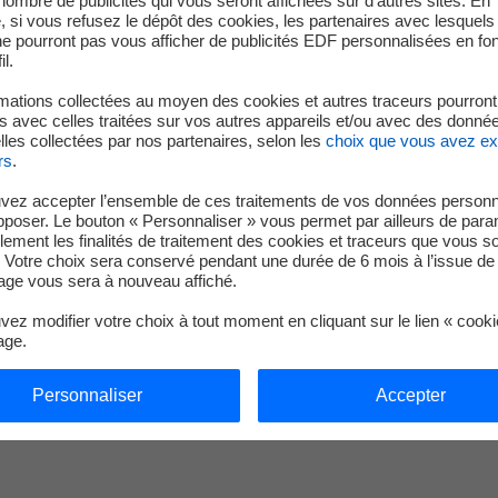
e nombre de publicités qui vous seront affichées sur d’autres sites. En
arché, économique et stratégique. Cette double approche perm
 si vous refusez le dépôt des cookies, les partenaires avec lesquel
 et d’en réduire les risques.
 ne pourront pas vous afficher de publicités EDF personnalisées en fo
il.
n et déploiement, des dispositifs dédiés permettent de franchir l
 maillon démonstrateur : il finance et accompagne des prototype
mations collectées au moyen des cookies et autres traceurs pourront
 avec celles traitées sur vos autres appareils et/ou avec des donné
tart-up, industriels et partenaires publics, afin de franchir la «
les collectées par nos partenaires, selon les
choix que vous avez e
lisation. En parallèle, EDF Pulse Incubation structure l’intrapr
rs
.
e sécurisé pour expérimenter en mode start-up, transformer des
vez accepter l’ensemble de ces traitements de vos données personn
échéant, créer de nouveaux business pour EDF.
pposer. Le bouton « Personnaliser » vous permet par ailleurs de para
llement les finalités de traitement des cookies et traceurs que vous s
rieur irrigue l’ensemble de la chaîne. EDF Pulse Connect joue un 
 Votre choix sera conservé pendant une durée de 6 mois à l’issue de 
novants — start-up, incubateurs, pôles de compétitivité, monde
ge vous sera à nouveau affiché.
 et l’adoption de solutions sur le terrain. Cette capacité de con
ez modifier votre choix à tout moment en cliquant sur le lien « cook
e de l’innovation à l’impact opérationnel.
age.
t une chaîne d’innovation intégrée et cohérente : de la détect
Personnaliser
Accepter
t contribue à maximiser l’impact des innovations au service des