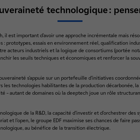
veraineté technologique : pense
h, il est important d’avoir une approche incrémentale mais rés
 : prototypes, essais en environnement réel, qualification indus
ntre acteurs industriels et la logique de consortiums (portée no
anchir les seuils techniques et économiques et renforcer la so
ouveraineté s’appuie sur un portefeuille d’initiatives coordonné
 les technologies habilitantes de la production décarbonée, la f
ité – autant de domaines où la deeptech joue un rôle structuran
nologique de la R&D, la capacité d’investir et d’orchestrer des 
riat et l’open, le groupe EDF maximise ses chances de faire pass
nologique, au bénéfice de la transition électrique.