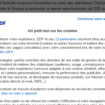
à l’échelle et ancrer l’innovation au cœur des opérations. C’est
ider le Groupe à construire un avenir sans émissions de CO2 vi
 pour les activités d’EDF.
Continuer sans a
ure d’EDF a recentré ses investissements sur le cœur de métie
enjeux de décarbonation. Son rôle est celui d’un “architecte de sy
Un petit mot sur les cookies
soins industriels, facilite les coopérations et accompagne les p
liorer votre expérience, EDF et ses
13
partenaires
stockent et/ou ac
onnelle » est au cœur de la différenciation entre CVC et VC cla
mations sur votre terminal (cookies et autres traceurs) et traitent de
lles (ex: pages consultées) avec votre consentement lors de votre na
tes edf.fr
.
um d’innovation intégré, de l’exp
ologies, parfois enrichies des données de nos outils de gestion de la 
ermettent de réaliser des statistiques (audience, usage, connaissance 
déploiement
iser votre expérience (services adaptés à vos centres d’intérêt, offr
s et contenu personnalisés), mesurer la performance des publicités, 
t de nos services, et développer de nouveaux produits, sur Internet 
tion directe (e-mail, SMS...).
ture s’inscrit dans un continuum structuré, où plusieurs experti
 cookies de mesure d'audience sont dispensés du recueil de consent
r plus ou vous y opposer
.
orate venture capital du Groupe, porté par EDF Pulse Ventures, 
technologiques, la maturité scientifique et les conditions d’indus
ix d’accepter ou de refuser les cookies n’affectera ni votre navigation