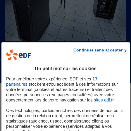
Continuer sans accepter
Un petit mot sur les cookies
Pour améliorer votre expérience, EDF et ses
13
partenaires
stockent et/ou accèdent à des informations sur
votre terminal (cookies et autres traceurs) et traitent des
données personnelles (ex: pages consultées) avec votre
L'électrification, une réponse
consentement lors de votre navigation sur les
sites edf.fr
.
concrète aux enjeux
Ces technologies, parfois enrichies des données de nos outils
de gestion de la relation client, permettent de réaliser des
climatiques
statistiques (audience, usage, connaissance client) ou
personnaliser votre expérience (services adaptés à vos