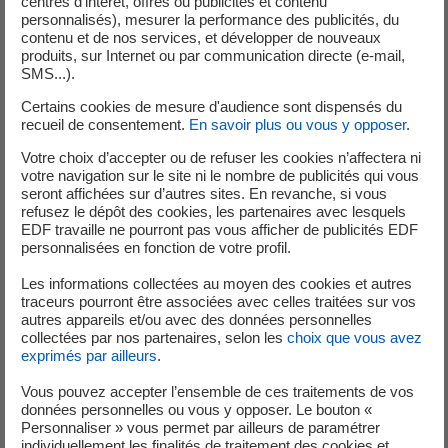
centres d’intérêt, offres ou publicités et contenu
personnalisés), mesurer la performance des publicités, du
contenu et de nos services, et développer de nouveaux
Nous développons des solutions innovantes pour
produits, sur Internet ou par communication directe (e-mail,
remplacer au quotidien les énergies fossiles par une
SMS...).
électricité bas carbone partout où c’est possible. Nos
Certains cookies de mesure d'audience sont dispensés du
solutions permettent de gagner en performance et en
recueil de consentement.
En savoir plus ou vous y opposer
.
pouvoir d'achat, de renforcer notre indépendance
Votre choix d’accepter ou de refuser les cookies n’affectera ni
énergétique et de réduire massivement les émissions de
votre navigation sur le site ni le nombre de publicités qui vous
CO
.
2
seront affichées sur d’autres sites. En revanche, si vous
refusez le dépôt des cookies, les partenaires avec lesquels
EDF travaille ne pourront pas vous afficher de publicités EDF
personnalisées en fonction de votre profil.
Les informations collectées au moyen des cookies et autres
traceurs pourront être associées avec celles traitées sur vos
autres appareils et/ou avec des données personnelles
collectées par nos partenaires, selon les
choix que vous avez
exprimés par ailleurs
.
Vous pouvez accepter l’ensemble de ces traitements de vos
données personnelles ou vous y opposer. Le bouton «
Se déplacer autrement
Personnaliser » vous permet par ailleurs de paramétrer
individuellement les finalités de traitement des cookies et