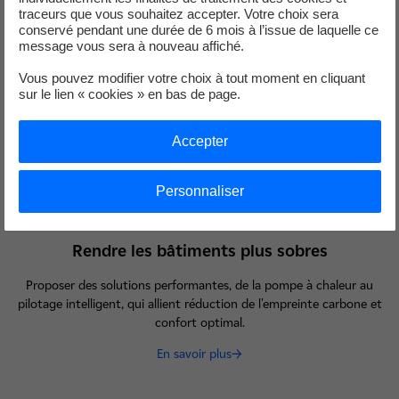
Accompagner l'essor de la mobilité électrique avec des
traceurs que vous souhaitez accepter. Votre choix sera
infrastructures de recharge intelligentes et des offres adaptées.
conservé pendant une durée de 6 mois à l’issue de laquelle ce
message vous sera à nouveau affiché.
En savoir plus
Vous pouvez modifier votre choix à tout moment en cliquant
sur le lien « cookies » en bas de page.
Accepter
Personnaliser
Rendre les bâtiments plus sobres
Proposer des solutions performantes, de la pompe à chaleur au
pilotage intelligent, qui allient réduction de l'empreinte carbone et
confort optimal.
En savoir plus