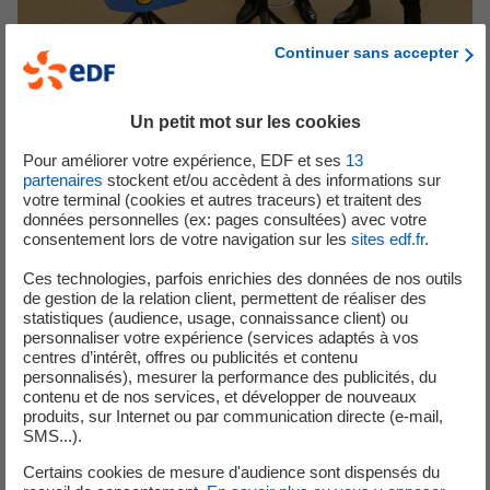
Continuer sans accepter
Publié le 02/10/2024
Un petit mot sur les cookies
Lancement de l’Alliance décarbonation de
Pacte PME
Pour améliorer votre expérience, EDF et ses
13
partenaires
stockent et/ou accèdent à des informations sur
votre terminal (cookies et autres traceurs) et traitent des
données personnelles (ex: pages consultées) avec votre
Engagements RSE
Soutien aux PME
consentement lors de votre navigation sur les
sites edf.fr
.
Ces technologies, parfois enrichies des données de nos outils
de gestion de la relation client, permettent de réaliser des
statistiques (audience, usage, connaissance client) ou
personnaliser votre expérience (services adaptés à vos
centres d’intérêt, offres ou publicités et contenu
personnalisés), mesurer la performance des publicités, du
contenu et de nos services, et développer de nouveaux
produits, sur Internet ou par communication directe (e-mail,
SMS...).
Certains cookies de mesure d'audience sont dispensés du