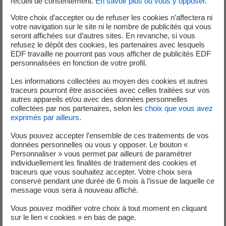
recueil de consentement.
En savoir plus ou vous y opposer
.
Votre choix d’accepter ou de refuser les cookies n’affectera ni
votre navigation sur le site ni le nombre de publicités qui vous
seront affichées sur d’autres sites. En revanche, si vous
refusez le dépôt des cookies, les partenaires avec lesquels
EDF travaille ne pourront pas vous afficher de publicités EDF
personnalisées en fonction de votre profil.
Les informations collectées au moyen des cookies et autres
Publié le 01/10/2024
traceurs pourront être associées avec celles traitées sur vos
autres appareils et/ou avec des données personnelles
EDF s’engage au sein du Collectif d’Entreprises
collectées par nos partenaires, selon les
choix que vous avez
exprimés par ailleurs
.
pour une économie plus inclusive
Vous pouvez accepter l’ensemble de ces traitements de vos
données personnelles ou vous y opposer. Le bouton «
Engagements RSE
Personnaliser » vous permet par ailleurs de paramétrer
individuellement les finalités de traitement des cookies et
traceurs que vous souhaitez accepter. Votre choix sera
conservé pendant une durée de 6 mois à l’issue de laquelle ce
message vous sera à nouveau affiché.
Vous pouvez modifier votre choix à tout moment en cliquant
sur le lien « cookies » en bas de page.