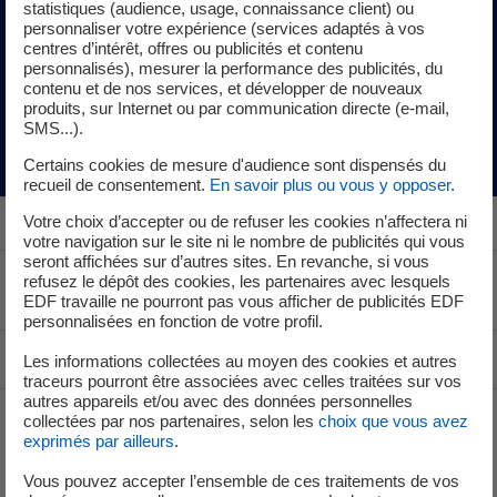
statistiques (audience, usage, connaissance client) ou
personnaliser votre expérience (services adaptés à vos
Nos engagements RSE & Compliance
centres d’intérêt, offres ou publicités et contenu
personnalisés), mesurer la performance des publicités, du
contenu et de nos services, et développer de nouveaux
produits, sur Internet ou par communication directe (e-mail,
Le Partenariat Productivité
SMS...).
Certains cookies de mesure d'audience sont dispensés du
recueil de consentement.
En savoir plus ou vous y opposer
.
Votre choix d’accepter ou de refuser les cookies n’affectera ni
votre navigation sur le site ni le nombre de publicités qui vous
seront affichées sur d’autres sites. En revanche, si vous
refusez le dépôt des cookies, les partenaires avec lesquels
Voir le fil d'ariane
EDF travaille ne pourront pas vous afficher de publicités EDF
personnalisées en fonction de votre profil.
Haut de page
Les informations collectées au moyen des cookies et autres
traceurs pourront être associées avec celles traitées sur vos
autres appareils et/ou avec des données personnelles
collectées par nos partenaires, selon les
choix que vous avez
exprimés par ailleurs
.
Groupe
Vous pouvez accepter l’ensemble de ces traitements de vos