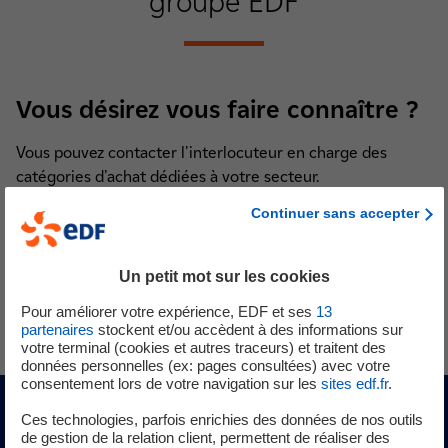
groupe EDF
Vous désirez vous faire connaître ?
Vous pouvez contacter l'interlocuteur en charge des
catégories d'achat dédiées à votre secteur.
Continuer sans accepter
Téléchargez la liste complète des interlocuteurs
dédiés par catégorie
Un petit mot sur les cookies
PDF - 734,44 Ko
Pour améliorer votre expérience, EDF et ses
13
partenaires
stockent et/ou accèdent à des informations sur
votre terminal (cookies et autres traceurs) et traitent des
données personnelles (ex: pages consultées) avec votre
consentement lors de votre navigation sur les
sites edf.fr
.
Mieux travailler ensemble
Ces technologies, parfois enrichies des données de nos outils
de gestion de la relation client, permettent de réaliser des