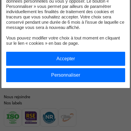
données personnelles ou vous y opposer. Le bouton «
Personnaliser » vous permet par ailleurs de paramétrer
Je déménage
individuellement les finalités de traitement des cookies et
traceurs que vous souhaitez accepter. Votre choix sera
Faire des économies d’énergie
conservé pendant une durée de 6 mois à l’issue de laquelle ce
message vous sera à nouveau affiché.
Décarboner vos territoires
Vous pouvez modifier votre choix à tout moment en cliquant
Nos offres d’énergie entreprises
sur le lien « cookies » en bas de page.
Contacts
Accepter
EDF en bref
Notre mix électrique
Personnaliser
Nos résultats financiers
Nous rejoindre
Nos labels