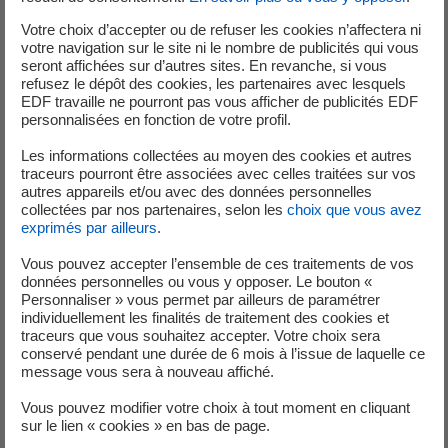
Votre choix d’accepter ou de refuser les cookies n’affectera ni
votre navigation sur le site ni le nombre de publicités qui vous
seront affichées sur d’autres sites. En revanche, si vous
refusez le dépôt des cookies, les partenaires avec lesquels
EDF travaille ne pourront pas vous afficher de publicités EDF
personnalisées en fonction de votre profil.
Les informations collectées au moyen des cookies et autres
Une solution qui s’adapte à vos besoins
traceurs pourront être associées avec celles traitées sur vos
autres appareils et/ou avec des données personnelles
collectées par nos partenaires, selon les
choix que vous avez
Nos offres sont modulables et évolutives, pour s’adapter à chaque
exprimés par ailleurs
.
projet, quelle que soit sa taille ou son organisation.
Vous pouvez accepter l’ensemble de ces traitements de vos
données personnelles ou vous y opposer. Le bouton «
Personnaliser » vous permet par ailleurs de paramétrer
individuellement les finalités de traitement des cookies et
traceurs que vous souhaitez accepter. Votre choix sera
conservé pendant une durée de 6 mois à l’issue de laquelle ce
message vous sera à nouveau affiché.
Vous pouvez modifier votre choix à tout moment en cliquant
sur le lien « cookies » en bas de page.