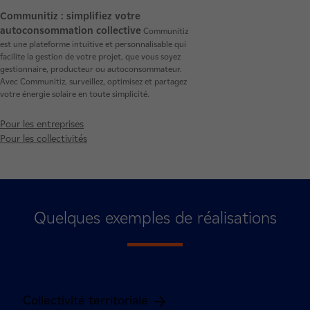
Communitiz : simplifiez votre
autoconsommation collective
Communitiz
est une plateforme intuitive et personnalisable qui
facilite la gestion de votre projet, que vous soyez
gestionnaire, producteur ou autoconsommateur.
Avec Communitiz, surveillez, optimisez et partagez
votre énergie solaire en toute simplicité.
Pour les entreprises
Pour les collectivités
Quelques exemples de réalisations
Collectivité territoriale