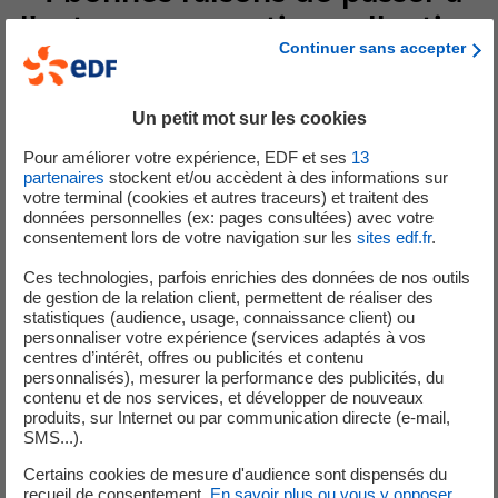
l'autoconsommation collective
Continuer sans accepter
avec le groupe EDF
Un petit mot sur les cookies
Pour améliorer votre expérience, EDF et ses
13
partenaires
stockent et/ou accèdent à des informations sur
votre terminal (cookies et autres traceurs) et traitent des
données personnelles (ex: pages consultées) avec votre
consentement lors de votre navigation sur les
sites edf.fr
.
Ces technologies, parfois enrichies des données de nos outils
de gestion de la relation client, permettent de réaliser des
statistiques (audience, usage, connaissance client) ou
personnaliser votre expérience (services adaptés à vos
Un accompagnement personnalisé
centres d’intérêt, offres ou publicités et contenu
personnalisés), mesurer la performance des publicités, du
Nos experts vous guident à chaque étape, du montage de votre
contenu et de nos services, et développer de nouveaux
produits, sur Internet ou par communication directe (e-mail,
opération à l’optimisation de votre installation pour faire les
SMS...).
meilleurs choix.
Certains cookies de mesure d'audience sont dispensés du
recueil de consentement.
En savoir plus ou vous y opposer
.