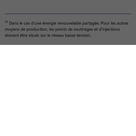
⁽¹⁾ Dans le cas d’une énergie renouvelable partagée. Pour les autres
moyens de production, les points de soutirages et d’injections
doivent être situés sur le réseau basse tension.
Voir le fil d'ariane
Haut de page
Groupe
Je déménage