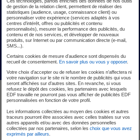
Ces technologies, parfois enrichies des données de nos outils
En savoir plus
de gestion de la relation client, permettent de réaliser des
statistiques (audience, usage, connaissance client) ou
personnaliser votre expérience (services adaptés à vos
centres d’intérêt, offres ou publicités et contenu
personnalisés), mesurer la performance des publicités, du
Découvrir EDF Pulse Ventures, le CVC du groupe
contenu et de nos services, et développer de nouveaux
EDF
produits, sur Internet ou par communication directe (e-mail,
SMS...).
Découvrir Siteflow
Certains cookies de mesure d'audience sont dispensés du
recueil de consentement.
En savoir plus ou vous y opposer
.
Votre choix d’accepter ou de refuser les cookies n’affectera ni
votre navigation sur le site ni le nombre de publicités qui vous
seront affichées sur d’autres sites. En revanche, si vous
refusez le dépôt des cookies, les partenaires avec lesquels
EDF travaille ne pourront pas vous afficher de publicités EDF
Les start-up de la catégorie «
personnalisées en fonction de votre profil.
Produire de l’électricité bas
Les informations collectées au moyen des cookies et autres
traceurs pourront être associées avec celles traitées sur vos
carbone »
autres appareils et/ou avec des données personnelles
collectées par nos partenaires, selon les
choix que vous avez
exprimés par ailleurs
.