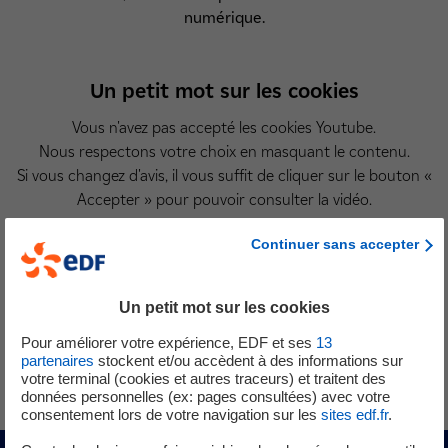
numérique.
Un petit mot sur les cookies
Vous n'avez pas accepté les cookies Youtube.
Nous respectons votre choix en masquant le contenu.
Si vous changez d'avis, il vous suffit de cliquer sur le bouton «
Accepter » pour pouvoir consulter la vidéo.
Continuer sans accepter
Accepter
Un petit mot sur les cookies
Pour améliorer votre expérience, EDF et ses
13
Transcription
de la video Avec SiteFlow, EDF investit p
partenaires
stockent et/ou accèdent à des informations sur
votre terminal (cookies et autres traceurs) et traitent des
données personnelles (ex: pages consultées) avec votre
consentement lors de votre navigation sur les
sites edf.fr
.