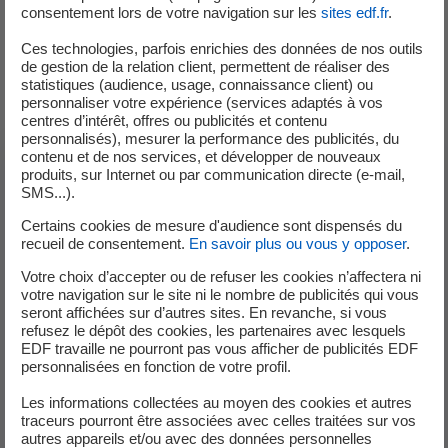
consentement lors de votre navigation sur les
sites edf.fr
.
Type de vue :
Ces technologies, parfois enrichies des données de nos outils
de gestion de la relation client, permettent de réaliser des
Liste
Carte
1 résultats
statistiques (audience, usage, connaissance client) ou
personnaliser votre expérience (services adaptés à vos
centres d’intérêt, offres ou publicités et contenu
personnalisés), mesurer la performance des publicités, du
contenu et de nos services, et développer de nouveaux
produits, sur Internet ou par communication directe (e-mail,
Thermique, Nord
SMS...).
Certains cookies de mesure d'audience sont dispensés du
Centrale Cycle Combiné Gaz de
recueil de consentement.
En savoir plus ou vous y opposer
.
Bouchain
Votre choix d’accepter ou de refuser les cookies n’affectera ni
votre navigation sur le site ni le nombre de publicités qui vous
Dans le cadre de la modernisation des centrales
seront affichées sur d’autres sites. En revanche, si vous
refusez le dépôt des cookies, les partenaires avec lesquels
thermiques d’EDF, le site de Bouchain accueille le
EDF travaille ne pourront pas vous afficher de publicités EDF
premier Cycle Combiné au Gaz naturel (CCG) de
personnalisées en fonction de votre profil.
nouvelle génération.
Les informations collectées au moyen des cookies et autres
Le CCG de Bouchain est le premier à être équipé de
traceurs pourront être associées avec celles traitées sur vos
la technologie de
la nouvelle turbine à combustion
autres appareils et/ou avec des données personnelles