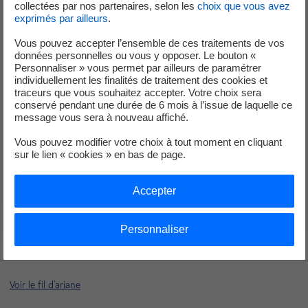
9HA.01
, la plus puissante du monde.
collectées par nos partenaires, selon les
choix que vous avez
exprimés par ailleurs
.
Avec une capacité de puissance installée de
605
Vous pouvez accepter l’ensemble de ces traitements de vos
MW
, la centrale permet d’approvisionner en
données personnelles ou vous y opposer. Le bouton «
électricité plus de
680 000 foyers français
.
Personnaliser » vous permet par ailleurs de paramétrer
individuellement les finalités de traitement des cookies et
En 2016, la centrale a été inscrite au Guinness des
traceurs que vous souhaitez accepter. Votre choix sera
conservé pendant une durée de 6 mois à l’issue de laquelle ce
Records pour son rendement inégalé de 62,22 %
message vous sera à nouveau affiché.
dans sa catégorie.
Vous pouvez modifier votre choix à tout moment en cliquant
Visites scolaires et grand public - CCG Bouchain
sur le lien « cookies » en bas de page.
2026
Programme estival 2026 - CCG Bouchain
Accepter
Journées européennes du patrimoine 2026
Personnaliser
Voir le fil d'ariane