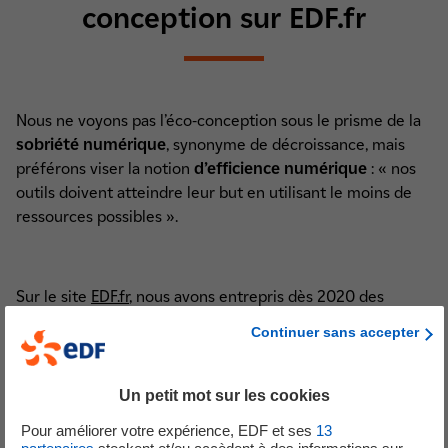
conception sur EDF.fr
Nous ne voyons pas l’éco-conception sous le prisme de la
sobriété numérique
, synonyme de décroissance, mais
préférons viser la notion
d’efficience numérique
: « nos
outils doivent atteindre leur but en utilisant le moins de
ressources possibles ».
Sur le site
EDF.fr
, nous avons entrepris dès 2020 des
changements structurels visant à rendre nos pages
Continuer sans accepter
cohérentes avec cette démarche de réduction de leur
empreinte carbone.
Un petit mot sur les cookies
Cela s’est réalisé en plusieurs étapes et selon des
Pour améliorer votre expérience, EDF et ses
13
approches différentes :