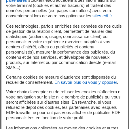
partenaires
stockent et/ou accèdent à des informations sur
votre terminal (cookies et autres traceurs) et traitent des
données personnelles (ex: pages consultées) avec votre
consentement lors de votre navigation sur les
sites edf.fr
.
Réduire le nombre d’éléments composant la
Ces technologies, parfois enrichies des données de nos outils
structure de nos pages web ;
de gestion de la relation client, permettent de réaliser des
statistiques (audience, usage, connaissance client) ou
Optimiser les polices ;
personnaliser votre expérience (services adaptés à vos
centres d’intérêt, offres ou publicités et contenu
Réduire le nombre d’étapes pour aller d’un point à
personnalisés), mesurer la performance des publicités, du
contenu et de nos services, et développer de nouveaux
un autre ;
produits, sur Internet ou par communication directe (e-mail,
SMS...).
Optimiser les requêtes réseau ;
Certains cookies de mesure d'audience sont dispensés du
Réduire l’utilisation de Javascript ;
recueil de consentement.
En savoir plus ou vous y opposer
.
Votre choix d’accepter ou de refuser les cookies n’affectera ni
Optimiser la gestion de notre CMS, l’outil qui
votre navigation sur le site ni le nombre de publicités qui vous
distribue nos pages.
seront affichées sur d’autres sites. En revanche, si vous
refusez le dépôt des cookies, les partenaires avec lesquels
Ces travaux ont des impacts positifs sur les temps passés
EDF travaille ne pourront pas vous afficher de publicités EDF
sur notre site, sur la bande passante utilisée pour naviguer,
personnalisées en fonction de votre profil.
sur le stockage serveur… ainsi que sur son accessibilité.
Les informations collectées au moyen des cookies et autres