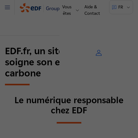
Vous
Aide &
FR
Groupe
Menu
êtes
Contact
EDF.fr, un site web qui
soigne son empreinte
carbone
Le numérique responsable
chez EDF