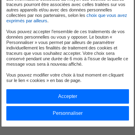
traceurs pourront être associées avec celles traitées sur vos
autres appareils et/ou avec des données personnelles
collectées par nos partenaires, selon les
choix que vous avez
Mesure de notre démarche
exprimés par ailleurs
.
Vous pouvez accepter l’ensemble de ces traitements de vos
données personnelles ou vous y opposer. Le bouton «
Personnaliser » vous permet par ailleurs de paramétrer
individuellement les finalités de traitement des cookies et
Pour objectiver notre démarche, nous utilisons des outils
traceurs que vous souhaitez accepter. Votre choix sera
de mesure.
conservé pendant une durée de 6 mois à l’issue de laquelle ce
Ces outils analysent chacune de nos pages et nous
message vous sera à nouveau affiché.
donnent un score d’éco-conception.
Vous pouvez modifier votre choix à tout moment en cliquant
Nous utilisons - entre autres - l’outil
EcoIndex
qui a été
sur le lien « cookies » en bas de page.
développé par la communauté
Green IT
, dont nous avons
profité des publications pour progresser.
Accepter
Depuis le début de nos efforts, nous sommes fiers d’avoir
fait progresser notre score de manière sensible. Et nous
Personnaliser
souhaitons continuer cet effort pour atteindre la
meilleure efficience possible.