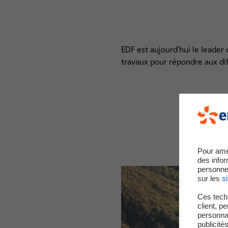
EDF est aujourd’hui le leade
travaux pour répondre aux dif
Pour amé
des infor
personne
sur les
si
Ces techn
client, p
personnal
publicité