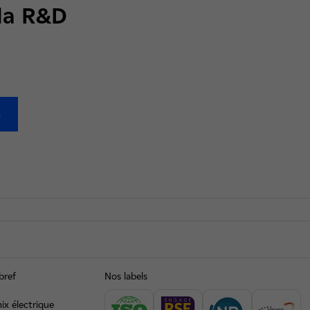
 la R&D
s
bref
Nos labels
ix électrique