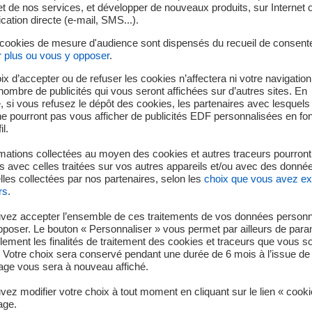
t de nos services, et développer de nouveaux produits, sur Internet 
tion directe (e-mail, SMS...).
 cookies de mesure d'audience sont dispensés du recueil de consent
r plus ou vous y opposer
.
ix d’accepter ou de refuser les cookies n’affectera ni votre navigation
e nombre de publicités qui vous seront affichées sur d’autres sites. En
 si vous refusez le dépôt des cookies, les partenaires avec lesquel
 ne pourront pas vous afficher de publicités EDF personnalisées en fo
il.
mations collectées au moyen des cookies et autres traceurs pourront
 avec celles traitées sur vos autres appareils et/ou avec des donné
les collectées par nos partenaires, selon les
choix que vous avez e
rs
.
vez accepter l’ensemble de ces traitements de vos données personn
pposer. Le bouton « Personnaliser » vous permet par ailleurs de para
llement les finalités de traitement des cookies et traceurs que vous s
 Votre choix sera conservé pendant une durée de 6 mois à l’issue de 
ge vous sera à nouveau affiché.
ez modifier votre choix à tout moment en cliquant sur le lien « cook
age.