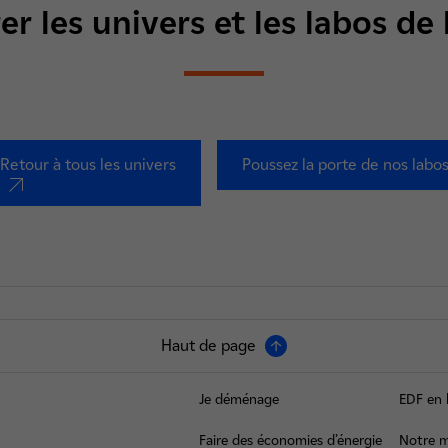
er les univers et les labos de
Retour à tous les univers
Poussez la porte de nos labo
nouvel onglet
Haut de page
Je déménage
EDF en 
Faire des économies d’énergie
Notre m