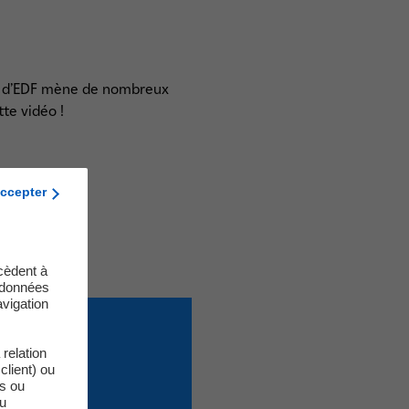
R&D d’EDF mène de nombreux
te vidéo !
ccepter
cèdent à
s données
vigation
relation
client) ou
es ou
du