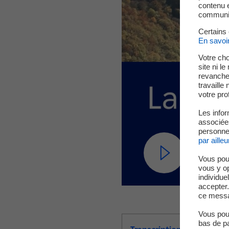
contenu e
communica
Certains
En savoi
Votre cho
site ni l
revanche,
travaille
votre prof
Les infor
associées
personnel
par ailleu
Vous pou
vous y o
individue
accepter.
ce messa
Vous pouv
bas de p