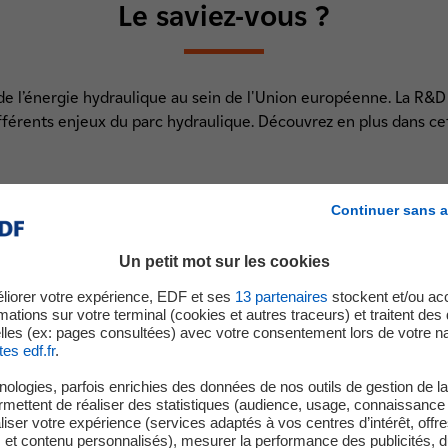
Le saviez-vous ?
r de l’énergie hydraulique au sein de l'Union européenne. La 
férents enjeux du parc hydraulique. Découvrez en plus dans cet
Continuer sans a
La R&D et l'hydraulique
Durée : 1:33
Un petit mot sur les cookies
liorer votre expérience, EDF et ses
13
partenaires
stockent et/ou ac
mations sur votre terminal (cookies et autres traceurs) et traitent de
lles (ex: pages consultées) avec votre consentement lors de votre na
tes edf.fr
.
ologies, parfois enrichies des données de nos outils de gestion de la 
ermettent de réaliser des statistiques (audience, usage, connaissance 
iser votre expérience (services adaptés à vos centres d’intérêt, offr
s et contenu personnalisés), mesurer la performance des publicités, 