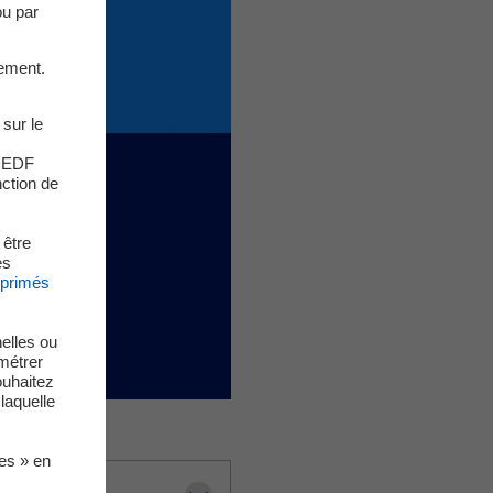
ou par
ement.
 sur le
s EDF
nction de
 être
es
xprimés
elles ou
métrer
ouhaitez
laquelle
ies » en