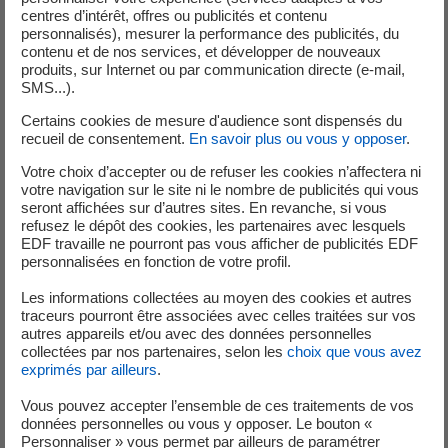
centres d’intérêt, offres ou publicités et contenu
personnalisés), mesurer la performance des publicités, du
contenu et de nos services, et développer de nouveaux
produits, sur Internet ou par communication directe (e-mail,
ÉTAPE 3
SMS...).
Certains cookies de mesure d'audience sont dispensés du
recueil de consentement.
En savoir plus ou vous y opposer
.
Votre choix d’accepter ou de refuser les cookies n’affectera ni
votre navigation sur le site ni le nombre de publicités qui vous
seront affichées sur d’autres sites. En revanche, si vous
refusez le dépôt des cookies, les partenaires avec lesquels
La transformation du courant
EDF travaille ne pourront pas vous afficher de publicités EDF
personnalisées en fonction de votre profil.
Un onduleur transforme ce courant en courant alternatif pour qu'il
puisse être plus facilement transporté dans les lignes à moyenne
Les informations collectées au moyen des cookies et autres
tension du réseau.
traceurs pourront être associées avec celles traitées sur vos
autres appareils et/ou avec des données personnelles
collectées par nos partenaires, selon les
choix que vous avez
exprimés par ailleurs
.
Vous pouvez accepter l’ensemble de ces traitements de vos
ÉTAPE 4
données personnelles ou vous y opposer. Le bouton «
Personnaliser » vous permet par ailleurs de paramétrer