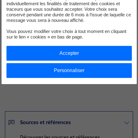
individuellement les finalités de traitement des cookies et
traceurs que vous souhaitez accepter. Votre choix sera
conservé pendant une durée de 6 mois à l’issue de laquelle ce
message vous sera à nouveau affiché.
Vous pouvez modifier votre choix à tout moment en cliquant
L'utilisation de l'électricité
sur le lien « cookies » en bas de page.
L'électricité est consommée par les appareils électriques. Si
Accepter
l'installation n'est pas raccordée au réseau (site isolé), elle peut être
stockée dans des batteries. Sinon, tout ou partie de la production
(3)
peut être réinjectée dans le réseau
.
Personnaliser
Sources et références
Découvrez les sources et références