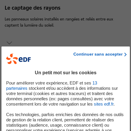
Le captage des rayons
Les panneaux solaires installés en rangées et reliés entre eux
captent la lumière du soleil.
Continuer sans accepter
ÉTAPE 2
Un petit mot sur les cookies
Pour améliorer votre expérience, EDF et ses
13
partenaires
stockent et/ou accèdent à des informations sur
votre terminal (cookies et autres traceurs) et traitent des
données personnelles (ex: pages consultées) avec votre
La production d'électricité
consentement lors de votre navigation sur les
sites edf.fr
.
Sous l'effet de la lumière, le silicium, un matériau conducteur
Ces technologies, parfois enrichies des données de nos outils
contenu dans chaque cellule, libère des électrons pour créer un
de gestion de la relation client, permettent de réaliser des
courant électrique continu.
statistiques (audience, usage, connaissance client) ou
personnaliser votre expérience (services adaptés à vos