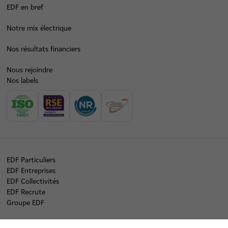
EDF en bref
Notre mix électrique
Nos résultats financiers
Nous rejoindre
Nos labels
EDF Particuliers
EDF Entreprises
EDF Collectivités
EDF Recrute
Groupe EDF
linkedin
twitter
instagram
youtube
tiktok