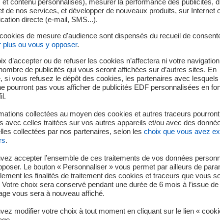
s et contenu personnalisés), mesurer la performance des publicités, 
t de nos services, et développer de nouveaux produits, sur Internet 
Mis à jour le 03/09/2025
Mis à jour
tion directe (e-mail, SMS...).
Les chiffres du solaire photovoltaïque
Comment
 cookies de mesure d'audience sont dispensés du recueil de consent
r plus ou vous y opposer
.
photovo
ix d’accepter ou de refuser les cookies n’affectera ni votre navigation
e nombre de publicités qui vous seront affichées sur d’autres sites. En
Solaire
Solaire
 si vous refusez le dépôt des cookies, les partenaires avec lesquel
 ne pourront pas vous afficher de publicités EDF personnalisées en fo
il.
mations collectées au moyen des cookies et autres traceurs pourront
 avec celles traitées sur vos autres appareils et/ou avec des donné
les collectées par nos partenaires, selon les
choix que vous avez e
rs
.
vez accepter l’ensemble de ces traitements de vos données personn
pposer. Le bouton « Personnaliser » vous permet par ailleurs de para
llement les finalités de traitement des cookies et traceurs que vous s
 Votre choix sera conservé pendant une durée de 6 mois à l’issue de 
ge vous sera à nouveau affiché.
ez modifier votre choix à tout moment en cliquant sur le lien « cook
age.