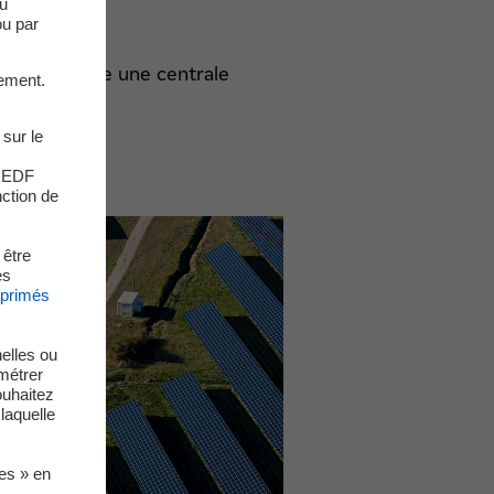
du
ou par
 le 12/08/2025
 fonctionne une centrale
ement.
ltaïque ?
 sur le
s EDF
nction de
 être
es
xprimés
elles ou
métrer
ouhaitez
laquelle
ies » en