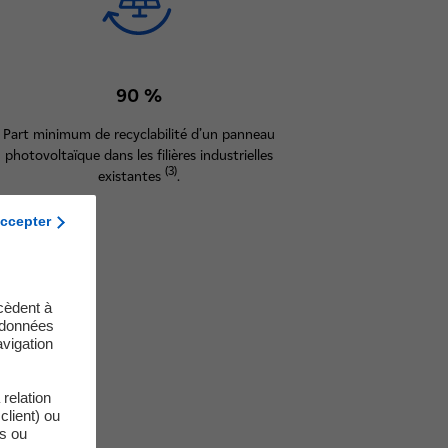
90 %
Part minimum de recyclabilité d’un panneau
photovoltaïque dans les filières industrielles
(3)
existantes
.
ccepter
cèdent à
s données
vigation
relation
client) ou
es ou