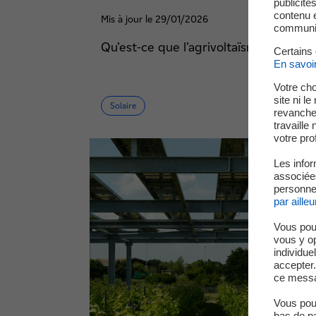
publicité
contenu e
Mis à jour le 29/01/2026
communica
Qu’est-ce que l’agrivoltaïsme ?
Certains
En savoi
Votre cho
site ni l
Solaire
revanche,
travaille
votre prof
Les infor
associées
personnel
par ailleu
Vous pou
vous y o
individue
accepter.
ce messa
Vous pouv
bas de p