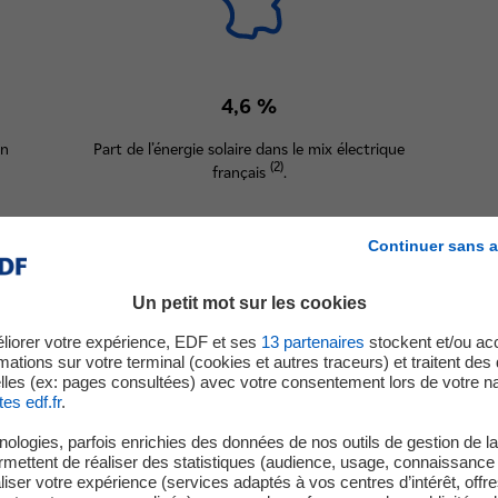
4,6 %
on
Part de l’énergie solaire dans le mix électrique
(2)
français
.
Continuer sans a
Un petit mot sur les cookies
Tout savoir sur le solaire
liorer votre expérience, EDF et ses
13
partenaires
stockent et/ou ac
mations sur votre terminal (cookies et autres traceurs) et traitent de
lles (ex: pages consultées) avec votre consentement lors de votre na
tes edf.fr
.
ologies, parfois enrichies des données de nos outils de gestion de la 
ermettent de réaliser des statistiques (audience, usage, connaissance 
iser votre expérience (services adaptés à vos centres d’intérêt, offr