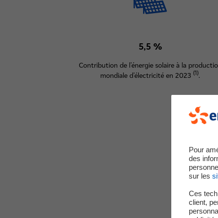
5,5 %
Contribution de l'énergie solaire à la producti
(1)
mondiale d'électricité en 2023
.
Pour amé
des infor
personne
sur les
si
Ces techn
client, p
personnal