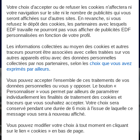
prévention auprès du public contribueront à améliorer le
Votre choix d’accepter ou de refuser les cookies n’affectera ni
dispositif de sécurité d’EDF Hydro. Avoir un bon
votre navigation sur le site ni le nombre de publicités qui vous
relationnel, de l'aisance à l’oral, un bon niveau d’anglais et
seront affichées sur d’autres sites. En revanche, si vous
des connaissances dans les domaines de l’énergie, de l’eau
refusez le dépôt des cookies, les partenaires avec lesquels
EDF travaille ne pourront pas vous afficher de publicités EDF
et de l’environnement seront un plus.
personnalisées en fonction de votre profil.
Les informations collectées au moyen des cookies et autres
Consulter l'offre
traceurs pourront être associées avec celles traitées sur vos
autres appareils et/ou avec des données personnelles
collectées par nos partenaires, selon les
choix que vous avez
exprimés par ailleurs
.
Vous pouvez accepter l’ensemble de ces traitements de vos
données personnelles ou vous y opposer. Le bouton «
Personnaliser » vous permet par ailleurs de paramétrer
individuellement les finalités de traitement des cookies et
traceurs que vous souhaitez accepter. Votre choix sera
conservé pendant une durée de 6 mois à l’issue de laquelle ce
message vous sera à nouveau affiché.
Vous pouvez modifier votre choix à tout moment en cliquant
sur le lien « cookies » en bas de page.