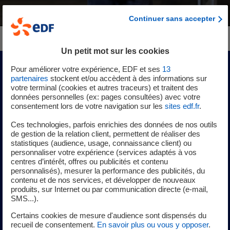
Continuer sans accepter
Un petit mot sur les cookies
Pour améliorer votre expérience, EDF et ses
13
partenaires
stockent et/ou accèdent à des informations sur
Contrat d'intérim
votre terminal (cookies et autres traceurs) et traitent des
données personnelles (ex: pages consultées) avec votre
Cet été, devenez hydroguide !
consentement lors de votre navigation sur les
sites edf.fr
.
Ces technologies, parfois enrichies des données de nos outils
de gestion de la relation client, permettent de réaliser des
Tous les ans, en Juillet et Août, nous recrutons 2 personnes
statistiques (audience, usage, connaissance client) ou
pour être "hydroguides EDF".
personnaliser votre expérience (services adaptés à vos
centres d’intérêt, offres ou publicités et contenu
Titulaire d'un Bac +2 et du Permis B, votre mission sera de
personnalisés), mesurer la performance des publicités, du
contenu et de nos services, et développer de nouveaux
sensibiliser les promeneurs, touristes, pêcheurs aux
produits, sur Internet ou par communication directe (e-mail,
risques liés au fonctionnement de l'usine marémotrice de
SMS...).
la Rance (Ille-et-Vilaine) et du barrage de Rabodanges
Certains cookies de mesure d'audience sont dispensés du
(Orne). Vos observations sur le terrain et votre travail de
recueil de consentement.
En savoir plus ou vous y opposer
.