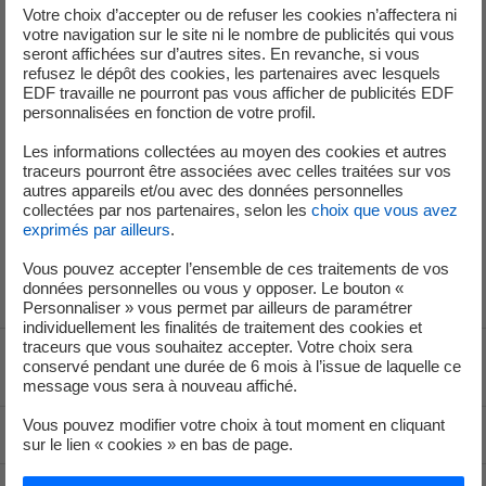
Faire preuve d’une capacité d'adaptation pour
Votre choix d’accepter ou de refuser les cookies n’affectera ni
votre navigation sur le site ni le nombre de publicités qui vous
comprendre rapidement la problématique de
seront affichées sur d’autres sites. En revanche, si vous
l'usine marémotrice de la Rance
refusez le dépôt des cookies, les partenaires avec lesquels
Aisance à communiquer en public
EDF travaille ne pourront pas vous afficher de publicités EDF
personnalisées en fonction de votre profil.
La connaissance du domaine maritime, de la
navigation ou être titulaire du permis bateau
Les informations collectées au moyen des cookies et autres
côtier seraient un plus.
traceurs pourront être associées avec celles traitées sur vos
autres appareils et/ou avec des données personnelles
Adresser votre CV et lettre de motivation par email à
collectées par nos partenaires, selon les
choix que vous avez
exprimés par ailleurs
.
laurence.mahe@edf.fr
avant le 14 avril 2025 (recrutement
et entretien 1ère quinzaine de mai).
Vous pouvez accepter l’ensemble de ces traitements de vos
données personnelles ou vous y opposer. Le bouton «
Personnaliser » vous permet par ailleurs de paramétrer
individuellement les finalités de traitement des cookies et
traceurs que vous souhaitez accepter. Votre choix sera
conservé pendant une durée de 6 mois à l’issue de laquelle ce
Voir le fil d'ariane
message vous sera à nouveau affiché.
Vous pouvez modifier votre choix à tout moment en cliquant
Haut de page
sur le lien « cookies » en bas de page.