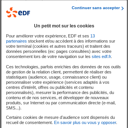
de non-respect des règles de sécurité aux abords
Continuer sans accepter
des ouvrages hydroélectriques de Bretagne et
Normandie
Amélioration de la signalétique aux abords des
Un petit mot sur les cookies
ouvrages et entretien des panneaux sur l’estuaire,
Pour améliorer votre expérience, EDF et ses
13
l'extérieur du barrage et aux alentours de l'écluse
partenaires
stockent et/ou accèdent à des informations sur
Nombreux échanges avec l’externe (associations,
votre terminal (cookies et autres traceurs) et traitent des
données personnelles (ex: pages consultées) avec votre
mairies, riverains…)
consentement lors de votre navigation sur les
sites edf.fr
.
Appui aux éclusiers du barrage de la Rance en cas
de fortes affluences
Ces technologies, parfois enrichies des données de nos outils
de gestion de la relation client, permettent de réaliser des
Zone de travail : barrage et estuaire de la Rance,
statistiques (audience, usage, connaissance client) ou
quelques déplacements sur l’aménagement de
personnaliser votre expérience (services adaptés à vos
Rabodanges dans l’Orne
centres d’intérêt, offres ou publicités et contenu
personnalisés), mesurer la performance des publicités, du
contenu et de nos services, et développer de nouveaux
Compétences requises
produits, sur Internet ou par communication directe (e-mail,
SMS...).
Être titulaire d’un Bac + 2 ou équivalent
Maîtriser l'anglais
Certains cookies de mesure d'audience sont dispensés du
recueil de consentement.
En savoir plus ou vous y opposer
.
Être titulaire du permis B