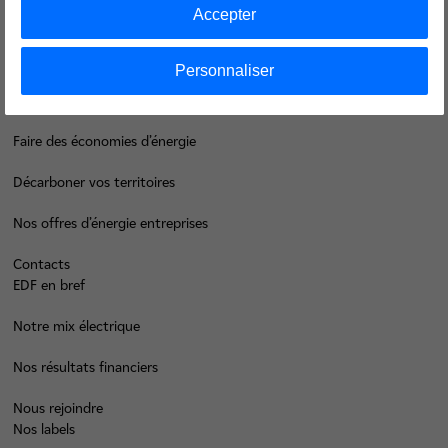
Accepter
Groupe
Personnaliser
Je déménage
Faire des économies d’énergie
Décarboner vos territoires
Nos offres d’énergie entreprises
Contacts
EDF en bref
Notre mix électrique
Nos résultats financiers
Nous rejoindre
Nos labels