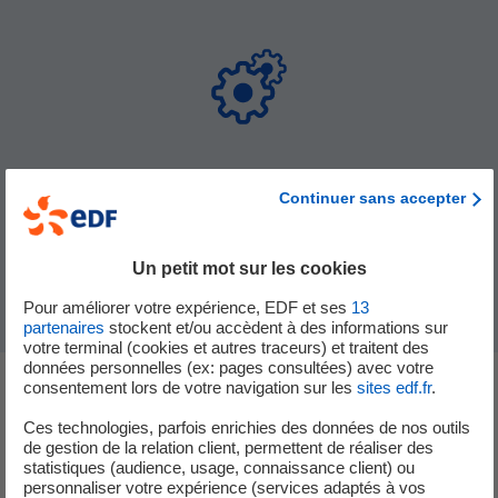
Continuer sans accepter
Développer les solutions innovantes
à fort impact pour le
Groupe et leur donner les moyens de passer à l’échelle
Un petit mot sur les cookies
Pour améliorer votre expérience, EDF et ses
13
partenaires
stockent et/ou accèdent à des informations sur
votre terminal (cookies et autres traceurs) et traitent des
données personnelles (ex: pages consultées) avec votre
consentement lors de votre navigation sur les
sites edf.fr
.
Zoom sur certains de nos
Ces technologies, parfois enrichies des données de nos outils
de gestion de la relation client, permettent de réaliser des
programmes dédiés à
statistiques (audience, usage, connaissance client) ou
personnaliser votre expérience (services adaptés à vos
l’innovation