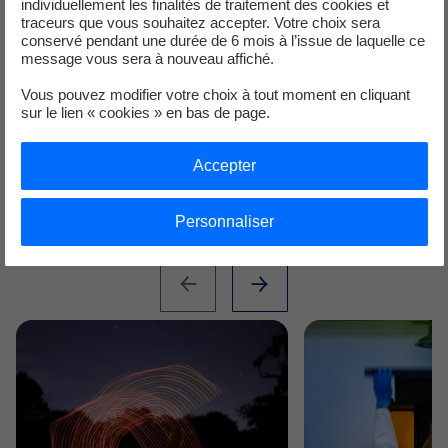
individuellement les finalités de traitement des cookies et
stratégique et financier des start-
EDF Pulse Incubatio
traceurs que vous souhaitez accepter. Votre choix sera
up de la transition énergétique.
l’inventivité des co
conservé pendant une durée de 6 mois à l’issue de laquelle ce
Groupe pour accom
message vous sera à nouveau affiché.
Découvrir le programme
passage à l’échelle
Vous pouvez modifier votre choix à tout moment en cliquant
business.
sur le lien « cookies » en bas de page.
Découvrir le prog
Accepter
Personnaliser