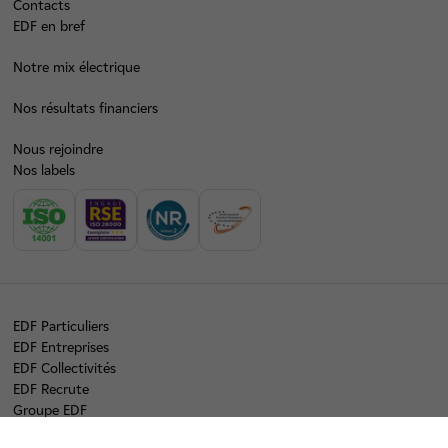
Contacts
EDF en bref
Notre mix électrique
Nos résultats financiers
Nous rejoindre
Nos labels
EDF Particuliers
EDF Entreprises
EDF Collectivités
EDF Recrute
Groupe EDF