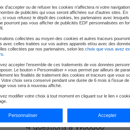
ix d’accepter ou de refuser les cookies n’affectera ni votre navigation
e nombre de publicités qui vous seront affichées sur d’autres sites. En
 si vous refusez le dépôt des cookies, les partenaires avec lesquel
 ne pourront pas vous afficher de publicités EDF personnalisées en fo
il.
mations collectées au moyen des cookies et autres traceurs pourront
 avec celles traitées sur vos autres appareils et/ou avec des donné
les collectées par nos partenaires, selon les
choix que vous avez e
rs
.
vez accepter l’ensemble de ces traitements de vos données personn
pposer. Le bouton « Personnaliser » vous permet par ailleurs de para
llement les finalités de traitement des cookies et traceurs que vous s
 Votre choix sera conservé pendant une durée de 6 mois à l’issue de 
ge vous sera à nouveau affiché.
ez modifier votre choix à tout moment en cliquant sur le lien « cook
age.
Personnaliser
Accepter
4 questions à Woodoo