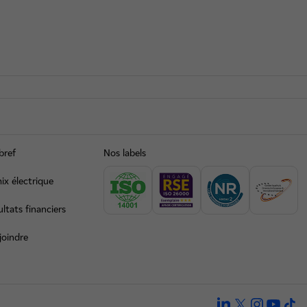
bref
Nos labels
ix électrique
ltats financiers
joindre
linkedin
twitter
instagra
yout
ti