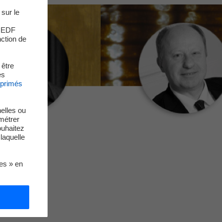
 sur le
s EDF
nction de
 être
es
xprimés
elles ou
métrer
ouhaitez
laquelle
ies » en