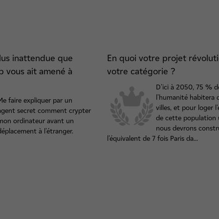
plus inattendue que
En quoi votre projet révolut
up vous ait amené à
votre catégorie ?
D'ici à 2050, 75 % d
l'humanité habitera 
Me faire expliquer par un
villes, et pour loger 
agent secret comment crypter
de cette population 
mon ordinateur avant un
nous devrons constr
déplacement à l'étranger.
l'équivalent de 7 fois Paris da...