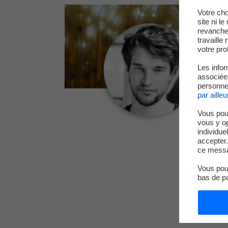
Votre cho
site ni l
revanche,
travaille
votre prof
Les infor
associées
personnel
par ailleu
Vous pou
vous y o
individue
accepter.
ce messa
Vous pouv
bas de p