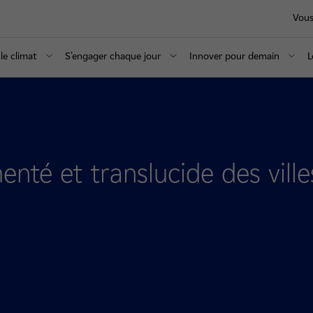
Vous
le climat
S’engager chaque jour
Innover pour demain
L
té et translucide des vill