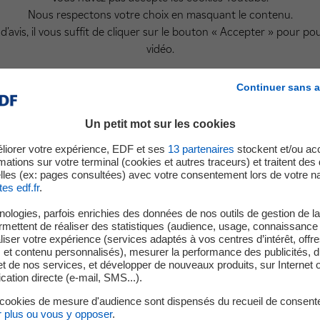
Nous respectons votre choix en masquant le contenu.
d'avis, il vous suffit de cliquer sur le bouton « Accepter » pour pou
vidéo.
Continuer sans a
Accepter
Un petit mot sur les cookies
liorer votre expérience, EDF et ses
13
partenaires
stockent et/ou ac
mations sur votre terminal (cookies et autres traceurs) et traitent de
L'équipe
lles (ex: pages consultées) avec votre consentement lors de votre na
tes edf.fr
.
ologies, parfois enrichies des données de nos outils de gestion de la 
ermettent de réaliser des statistiques (audience, usage, connaissance 
iser votre expérience (services adaptés à vos centres d’intérêt, offr
s et contenu personnalisés), mesurer la performance des publicités, 
t de nos services, et développer de nouveaux produits, sur Internet 
Dr. Raphaëlle Thévenin
Serge Moua
tion directe (e-mail, SMS...).
Directrice R&D
Directeur du dé
 cookies de mesure d'audience sont dispensés du recueil de consent
r plus ou vous y opposer
.