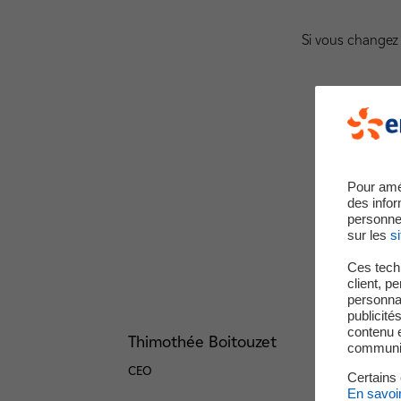
Si vous changez 
Pour amé
des infor
personne
sur les
si
Ces techn
client, p
personnal
publicité
contenu e
Thimothée Boitouzet
communica
CEO
Certains
En savoi