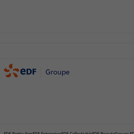
Groupe
EDF Particuliers
EDF Entreprises
EDF Collectivités
EDF Recrute
Groupe E