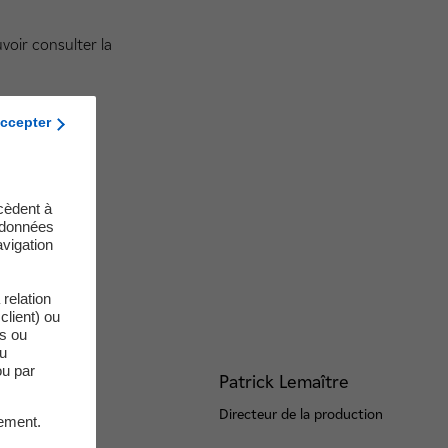
voir consulter la
ccepter
cèdent à
s données
vigation
relation
client) ou
es ou
du
ou par
nge
Patrick Lemaître
veloppement
Directeur de la production
ement.