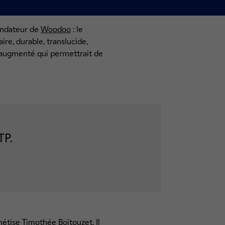
fondateur de
Woodoo
: le
re, durable, translucide,
is augmenté qui permettrait de
TP.
phétise Timothée Boitouzet. Il