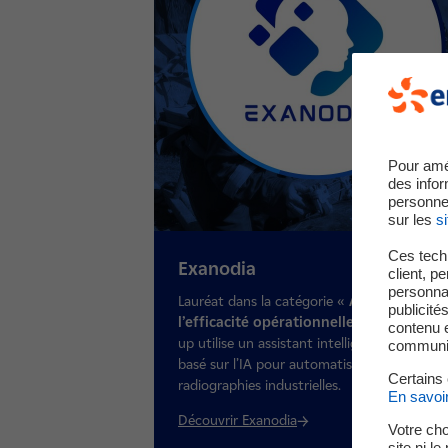
Pour amé
des infor
personne
sur les
si
Ces techn
Exanodia
client, p
personnal
Lauréat dans la catégorie «
Améliorer
publicité
l’efficacité opérationnelle
», cette start-
contenu e
up utilise un assistant intelligent (SMART-RT
communica
basé sur l’IA pour automatiser l’analyse des
Certains
radiographies industrielles.
En savoi
Découvrir Exanodia
Votre cho
site ni l