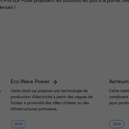
 Prix EDF Pulse proposent les solutions les plus à la pointe. Dé
demain !
Eco Wave Power
Aerleu
s
Cette start-up propose une technologie de
Cette star
production d’électricité à partir des vagues de
combinant 
l’océan à proximité des villes côtières ou des
pour produ
infrastructures portuaires.
2024
2024