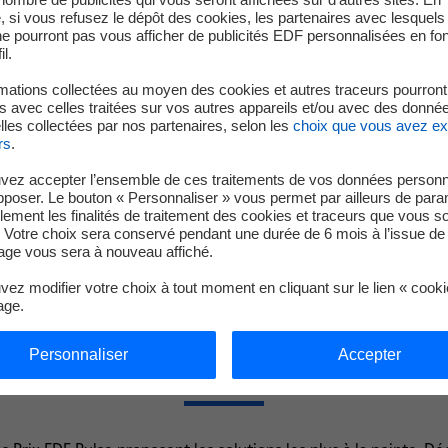
diagnostic des infrastructures énergétiques.
 si vous refusez le dépôt des cookies, les partenaires avec lesquel
 ne pourront pas vous afficher de publicités EDF personnalisées en fo
Découvrir HyLight
il.
mations collectées au moyen des cookies et autres traceurs pourront
 avec celles traitées sur vos autres appareils et/ou avec des donné
les collectées par nos partenaires, selon les
choix que vous avez e
rs
.
vez accepter l’ensemble de ces traitements de vos données personn
pposer. Le bouton « Personnaliser » vous permet par ailleurs de para
llement les finalités de traitement des cookies et traceurs que vous s
 Votre choix sera conservé pendant une durée de 6 mois à l’issue de 
[Re]découvrez les finalistes 2026
ge vous sera à nouveau affiché.
nouvel onglet
ez modifier votre choix à tout moment en cliquant sur le lien « cook
age.
Personnaliser
Accepter
s lauréats des éditions précéden