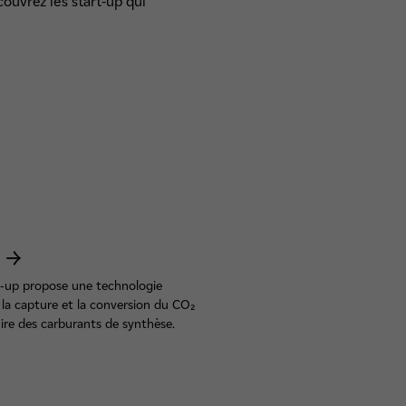
couvrez les start-up qui
m
t-up propose une technologie
la capture et la conversion du CO₂
ire des carburants de synthèse.