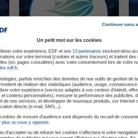
Continuer sans a
Un petit mot sur les cookies
liorer votre expérience, EDF et ses
13
partenaires
stockent et/ou ac
mations sur votre terminal (cookies et autres traceurs) et traitent de
lles (ex: pages consultées) avec votre consentement lors de votre na
tes edf.fr
.
ologies, parfois enrichies des données de nos outils de gestion de la 
HyLight
ermettent de réaliser des statistiques (audience, usage, connaissance 
iser votre expérience (services adaptés à vos centres d’intérêt, offr
Lauréat dans la catégorie «
Améliorer
s et contenu personnalisés), mesurer la performance des publicités, 
l’efficacité opérationnelle
», cette start-
t de nos services, et développer de nouveaux produits, sur Internet 
)
up propose une technologie d’inspection
tion directe (e-mail, SMS...).
aérienne zéro émission basée sur des
 cookies de mesure d'audience sont dispensés du recueil de consent
dirigeables électriques longue endurance,
r plus ou vous y opposer
.
permettant de collecter en un seul passage
toutes les données nécessaires au
l
ix d’accepter ou de refuser les cookies n’affectera ni votre navigation
e nombre de publicités qui vous seront affichées sur d’autres sites. En