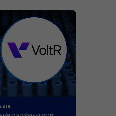
VoltR
Lauréat de la catégorie «
Gérer et