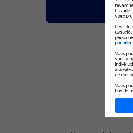
revanche,
travaille
votre prof
Les infor
associées
personnel
par ailleu
Vous pou
vous y o
individue
accepter.
ce messa
Vous pouv
bas de p
Le