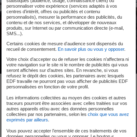
statistiques (audience, usage, connaissance client) ou
personnaliser votre expérience (services adaptés à vos
centres d’intérêt, offres ou publicités et contenu
personnalisés), mesurer la performance des publicités, du
contenu et de nos services, et développer de nouveaux
produits, sur Internet ou par communication directe (e-mail,
SMS...).
Certains cookies de mesure d'audience sont dispensés du
recueil de consentement.
En savoir plus ou vous y opposer
.
Votre choix d’accepter ou de refuser les cookies n’affectera ni
votre navigation sur le site ni le nombre de publicités qui vous
seront affichées sur d’autres sites. En revanche, si vous
refusez le dépôt des cookies, les partenaires avec lesquels
EDF travaille ne pourront pas vous afficher de publicités EDF
L'équipe
personnalisées en fonction de votre profil.
Les informations collectées au moyen des cookies et autres
traceurs pourront être associées avec celles traitées sur vos
autres appareils et/ou avec des données personnelles
Multiculturelle, l’équipe est aussi fière de sa créativité
collectées par nos partenaires, selon les
choix que vous avez
et de sa capacité d’apprentissage, que de ses
exprimés par ailleurs
.
compétences en architecture navale, en
Vous pouvez accepter l’ensemble de ces traitements de vos
hydrodynamique ou en ingénierie financière.
données personnelles ou vous y opposer. Le bouton «