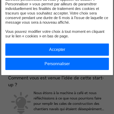
Personnaliser » vous permet par ailleurs de paramétrer
Suivez-les sur Twitter
individuellement les finalités de traitement des cookies et
traceurs que vous souhaitez accepter. Votre choix sera
nouvel onglet
conservé pendant une durée de 6 mois à l’issue de laquelle ce
message vous sera à nouveau affiché.
Vous pouvez modifier votre choix à tout moment en cliquant
sur le lien « cookies » en bas de page.
4 questions à GEPS Techno
Accepter
Personnaliser
Comment vous est venue l’idée de cette start-
up ?
Nous étions à la machine à café et nous
réfléchissions à ce que nous pourrions faire
pour remplir les cales de construction des
chantiers navals qui étaient désespérément...