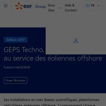
Vous
Aide &
FR
Groupe
Menu
êtes
Contact
Edition 2017
GEPS Techno, l’énergie de la mer
au service des éoliennes offshore
Publié le 14/02/2018
Smart Business
Les installations en mer (bases scientifiques, plateformes
pétrolières, éoliennes offshore…) consomment chaque