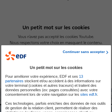
Un petit mot sur les cookies
Vous n'avez pas accepté les cookies Youtube.
Nous respectons votre choix en masquant le contenu.
Si vous changez d'avis, il vous suffit de cliquer sur le bouton «
Continuer sans accepter
Accepter » pour pouvoir consulter la vidéo.
Un petit mot sur les cookies
Accepter
Pour améliorer votre expérience, EDF et ses
13
partenaires
stockent et/ou accèdent à des informations sur
votre terminal (cookies et autres traceurs) et traitent des
données personnelles (ex: pages consultées) avec votre
consentement lors de votre navigation sur les
sites edf.fr
.
Ces technologies, parfois enrichies des données de nos outils
de gestion de la relation client, permettent de réaliser des