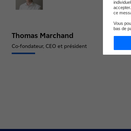
individue
accepter.
ce messa
Vous pouv
bas de p
Thomas Marchand
Co-fondateur, CEO et président