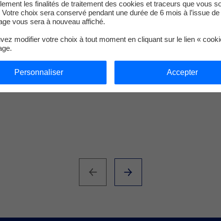
llement les finalités de traitement des cookies et traceurs que vous s
 Votre choix sera conservé pendant une durée de 6 mois à l’issue de 
ge vous sera à nouveau affiché.
ez modifier votre choix à tout moment en cliquant sur le lien « cook
age.
Sidarth Radjou
Personnaliser
Accepter
Co-fondateur, CTO