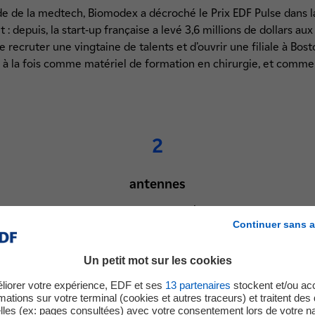
e de la medtech, Biomodex a décroché le Prix EDF Pulse dans l
t : depuis, la start-up française a levé 3,6 millions de dollars aux
recruter une vingtaine de talents et d’ouvrir une filiale à Bost
r à la fois comme matériel de formation en chirurgie, et comme
2
antennes
Une en France et une aux États-Unis.
Continuer sans a
Un petit mot sur les cookies
liorer votre expérience, EDF et ses
13
partenaires
stockent et/ou ac
Un petit mot sur les cookies
mations sur votre terminal (cookies et autres traceurs) et traitent de
lles (ex: pages consultées) avec votre consentement lors de votre na