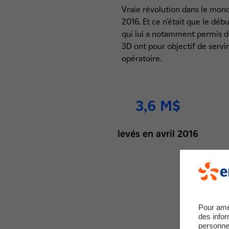
Vraie révolution dans le mond
2016. Et ce n’était que le débu
qui lui a notamment permis de 
3D ont pour objectif de servi
opératoire.
3,6 M$
levés en avril 2016
Pour amé
des infor
personne