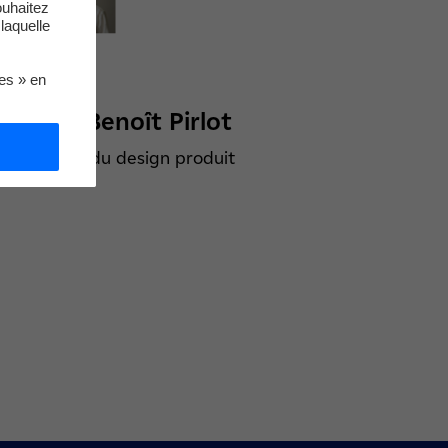
ouhaitez
laquelle
ies » en
Pierre-Benoît Pirlot
Directeur du design produit