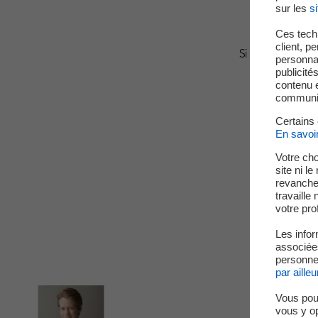
sur les
si
Ces techn
client, p
Si vous changez 
personnal
publicité
contenu e
communica
Certains
En savoi
Votre cho
site ni l
revanche,
travaille
votre prof
Les infor
associées
personnel
par ailleu
Vous pou
vous y o