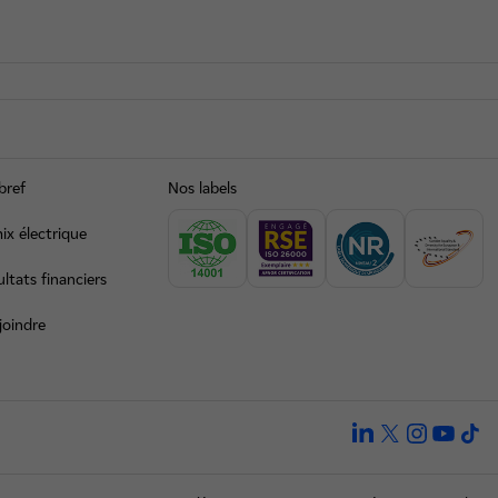
bref
Nos labels
ix électrique
ltats financiers
joindre
linkedin
twitter
instagra
yout
ti