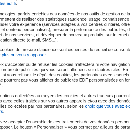
tes edf.fr
.
Vous n'avez pas accepté les cookies Youtube.
ologies, parfois enrichies des données de nos outils de gestion de la 
Nous respectons votre choix en masquant le contenu.
ermettent de réaliser des statistiques (audience, usage, connaissance 
d'avis, il vous suffit de cliquer sur le bouton « Accepter » pour pou
iser votre expérience (services adaptés à vos centres d’intérêt, offr
vidéo.
s et contenu personnalisés), mesurer la performance des publicités, 
t de nos services, et développer de nouveaux produits, sur Internet 
tion directe (e-mail, SMS...).
 cookies de mesure d'audience sont dispensés du recueil de consent
Accepter
r plus ou vous y opposer
.
ix d’accepter ou de refuser les cookies n’affectera ni votre navigation
e nombre de publicités qui vous seront affichées sur d’autres sites. En
 si vous refusez le dépôt des cookies, les partenaires avec lesquel
Découvrez l'équipe Biomode
 ne pourront pas vous afficher de publicités EDF personnalisées en fo
il.
mations collectées au moyen des cookies et autres traceurs pourront
 avec celles traitées sur vos autres appareils et/ou avec des donné
les collectées par nos partenaires, selon les
choix que vous avez e
rs
.
vez accepter l’ensemble de ces traitements de vos données personn
pposer. Le bouton « Personnaliser » vous permet par ailleurs de para