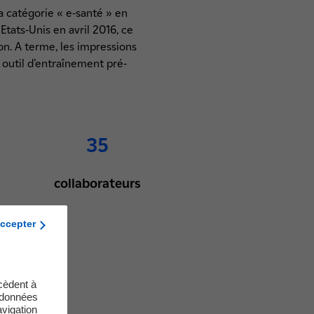
a catégorie « e-santé » en
 Etats-Unis en avril 2016, ce
on. A terme, les impressions
 outil d’entraînement pré-
35
collaborateurs
ccepter
cèdent à
s données
vigation