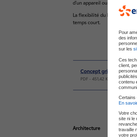
d’un appareil ou d’une solutio
La flexibilité du laboratoire
temps court.
Pour amé
des infor
personne
sur les
si
Ces techn
client, p
personnal
Concept grid
publicité
PDF - 451,42 Ko
contenu e
communica
Certains
En savoi
Votre cho
site ni l
revanche,
Architecture
travaille
votre prof