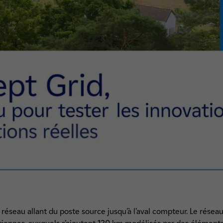
 réseau allant du poste source jusqu’à l’aval compteur. Le rés