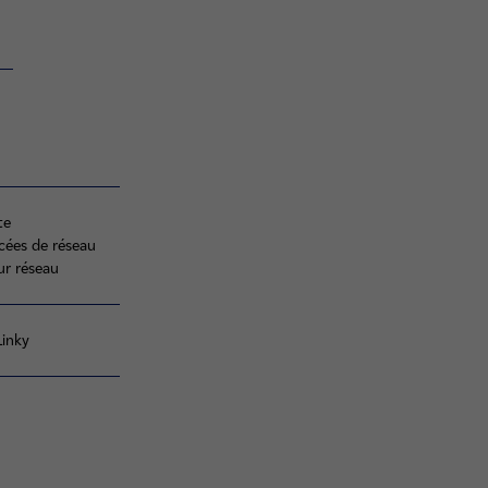
duite
cées de réseau
ur réseau
Linky