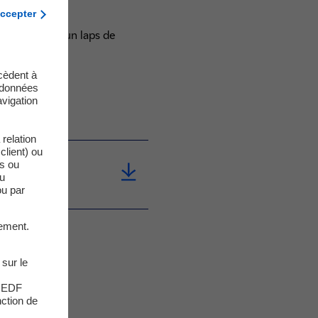
ccepter
tuations dans un laps de
cèdent à
s données
vigation
relation
client) ou
es ou
du
ou par
ement.
 sur le
s EDF
nction de