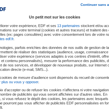
n innovante peut ainsi être étudiée de façon réaliste.
Continuer sans a
 permettant de tester un grand nombre de configuration et de si
Un petit mot sur les cookies
liorer votre expérience, EDF et ses
13
partenaires
stockent et/ou ac
Documents à télécharger
mations sur votre terminal (cookies et autres traceurs) et traitent de
lles (ex: pages consultées) avec votre consentement lors de votre na
tes edf.fr
.
ologies, parfois enrichies des données de nos outils de gestion de la 
ermettent de réaliser des statistiques (audience, usage, connaissance 
iser votre expérience (services adaptés à vos centres d’intérêt, offr
s et contenu personnalisés), mesurer la performance des publicités, 
t de nos services, et développer de nouveaux produits, sur Internet 
tion directe (e-mail, SMS...).
 cookies de mesure d'audience sont dispensés du recueil de consent
r plus ou vous y opposer
.
ix d’accepter ou de refuser les cookies n’affectera ni votre navigation
Capacités techniques
e nombre de publicités qui vous seront affichées sur d’autres sites. En
 si vous refusez le dépôt des cookies, les partenaires avec lesquel
 ne pourront pas vous afficher de publicités EDF personnalisées en fo
il.