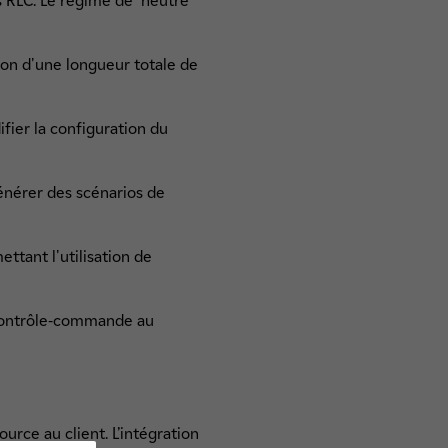
ts RLC. Le régime de neutre
ion d'une longueur totale de
fier la configuration du
énérer des scénarios de
tant l'utilisation de
 contrôle-commande au
urce au client. L’intégration