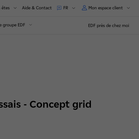
 êtes
Aide & Contact
Mon espace client
FR
e groupe EDF
EDF près de chez moi
sais - Concept grid