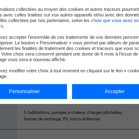
mations collectées au moyen des cookies et autres traceurs pourront
Description
 avec celles traitées sur vos autres appareils et/ou avec des donné
les collectées par nos partenaires, selon les
choix que vous avez e
rs
.
7 km réseau BT
vez accepter l’ensemble de ces traitements de vos données personn
4 km réseau HTA
pposer. Le bouton « Personnaliser » vous permet par ailleurs de para
Réseau HTA modélisé par RLC équivalent à 120 km
llement les finalités de traitement des cookies et traceurs que vous s
 Votre choix sera conservé pendant une durée de 6 mois à l’issue de 
ge vous sera à nouveau affiché.
ez modifier votre choix à tout moment en cliquant sur le lien « cook
Un poste source (puissance disponible de 20 MVA)
age.
Sept postes de distribution HTA/BT (transformateurs de
50 à 1600 kVA)
Personnaliser
Accepter
5 habitations, pompes à chaleur, charges pilotables,
bornes de recharge, PV, micro-éoliennes