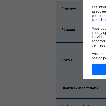
Les infor
Éléments
associées
personnel
par ailleu
Vous pou
Réseaux
vous y o
individue
accepter.
ce messa
Vous pouv
bas de p
Postes
Quartier d'habitations