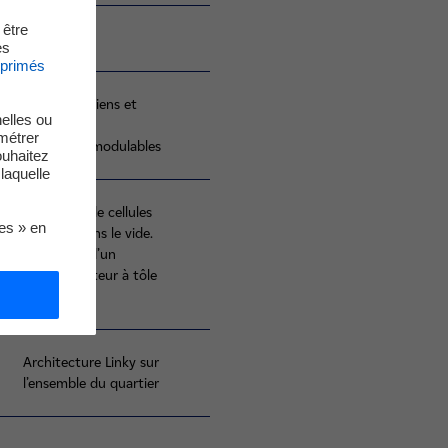
 être
À noter
es
xprimés
Réseaux aériens et
elles ou
souterrains
métrer
Longueurs modulables
ouhaitez
laquelle
Utilisation de cellules
ies » en
coupure dans le vide.
Utilisation d’un
transformateur à tôle
amorphe.
Architecture Linky sur
l’ensemble du quartier