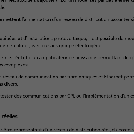
ériennes, auxquels s’ajoutent 120 km modélisés par des élémen
de.
ermettent l'alimentation d'un réseau de distribution basse tens
ipées et d'installations photovoltaïque, il est possible de modi
nnement îloter, avec ou sans groupe électrogène.
 temps réel et d'un amplificateur de puissance permettant de g
ns complexes.
 réseau de communication par fibre optiques et Ethernet permet
 divers.
e tester des communications par CPL ou l’implémentation d’un
 réelles
être représentatif d'un réseau de distribution réel, du poste so