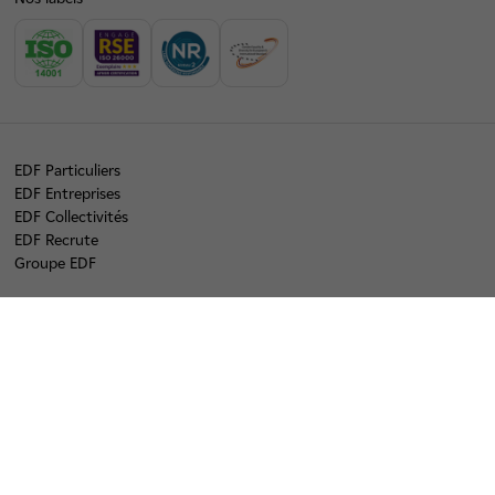
EDF Particuliers
EDF Entreprises
EDF Collectivités
EDF Recrute
Groupe EDF
linkedin
twitter
instagram
youtube
tiktok
Plan du site
Origine de l'électricité
Mentions légales
Données personnelles