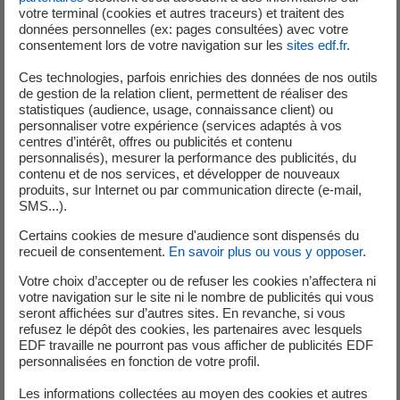
votre terminal (cookies et autres traceurs) et traitent des
données personnelles (ex: pages consultées) avec votre
consentement lors de votre navigation sur les
sites edf.fr
.
Ces technologies, parfois enrichies des données de nos outils
de gestion de la relation client, permettent de réaliser des
statistiques (audience, usage, connaissance client) ou
personnaliser votre expérience (services adaptés à vos
centres d’intérêt, offres ou publicités et contenu
personnalisés), mesurer la performance des publicités, du
contenu et de nos services, et développer de nouveaux
produits, sur Internet ou par communication directe (e-mail,
SMS...).
Ici, une question se pose : quel compromis entre
stocker le carbone et améliorer la biodiversité ?
Certains cookies de mesure d'audience sont dispensés du
recueil de consentement.
En savoir plus ou vous y opposer
.
À Civaux, Le Fond d'Orveau, propriété d’EDF située en
Votre choix d’accepter ou de refuser les cookies n’affectera ni
bordure de la centrale nucléaire de Civaux, fait l’objet d’un
votre navigation sur le site ni le nombre de publicités qui vous
seront affichées sur d’autres sites. En revanche, si vous
plan de gestion écologique qui vise, entre autres, à
refusez le dépôt des cookies, les partenaires avec lesquels
restaurer la biodiversité du site, notamment sur une
EDF travaille ne pourront pas vous afficher de publicités EDF
ripisylve* actuellement envahie de peupliers non natifs.
personnalisées en fonction de votre profil.
Les couper favoriserait les espèces locales, mais pourrait
Les informations collectées au moyen des cookies et autres
réduire le stock de carbone du site, posant un arbitrage