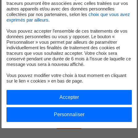
traceurs pourront être associées avec celles traitées sur vos
complexe entre enjeux écologiques et climatiques. Un
autres appareils et/ou avec des données personnelles
collectées par nos partenaires, selon les
choix que vous avez
dilemme biodiversité / carbone, pour lequel la R&D a été
exprimés par ailleurs
.
missionnée.
Vous pouvez accepter l’ensemble de ces traitements de vos
*Ripisylve : végétation de bords de rivières
données personnelles ou vous y opposer. Le bouton «
Personnaliser » vous permet par ailleurs de paramétrer
individuellement les finalités de traitement des cookies et
traceurs que vous souhaitez accepter. Votre choix sera
conservé pendant une durée de 6 mois à l’issue de laquelle ce
Consulter l'article « Comment concilier biodiversité
message vous sera à nouveau affiché.
et séquestration de carbone »
Vous pouvez modifier votre choix à tout moment en cliquant
nouvel onglet
sur le lien « cookies » en bas de page.
Accepter
Connaissez-vous la force des
prairies d’Aramon ?
Personnaliser