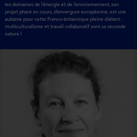
les domaines de l’énergie et de l’environnement, son
projet phare en cours, d’envergure européenne, est une
aubaine pour cette Franco-britannique pleine d’allant :
multiculturalisme et travail collaboratif sont sa seconde
nature !