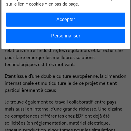
2019. Le déploiement des solutions testées devra
sur le lien « cookies » en bas de page.
surmonter encore bien des obstacles, techniques,
juridiques, économiques, de continuer à impliquer nos 33
Accepter
partenaires qui ont des cultures et des visions très
différentes. La persévérance et l’implication de toute
Personnaliser
l’équipe est de mise, comme au rugby que je pratique
assidument…Cela étant, contribuer à développer les
relations entre l’industrie, les régulateurs et la recherche
pour faire émerger les meilleures solutions
technologiques est très motivant.
Etant issue d’une double culture européenne, la dimension
internationale et multiculturelle de ce projet me tient
particulièrement à cœur.
Je trouve également ce travail collaboratif, entre pays,
mais aussi en interne, d’une grande richesse. Une dizaine
de compétences différentes chez EDF ont déjà été
sollicitées (en réglementation, matériel électrique,
réseaux, production, algorithmes pour les simulations