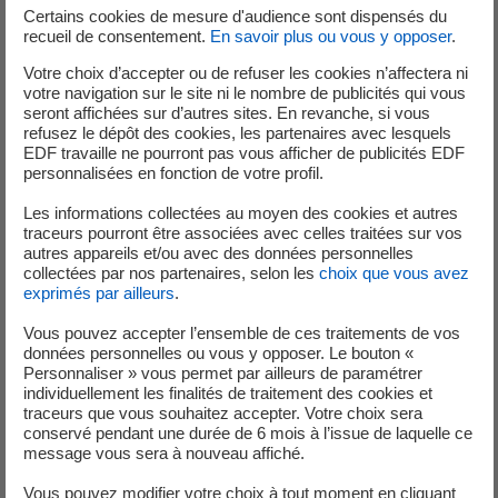
dispositif, j’exerce un suivi qui m’amène à effectuer des
Certains cookies de mesure d'audience sont dispensés du
recueil de consentement.
En savoir plus ou vous y opposer
.
déplacements réguliers sur chacun des sites. Je travaille
également en lien avec le responsable des relations avec
Votre choix d’accepter ou de refuser les cookies n’affectera ni
votre navigation sur le site ni le nombre de publicités qui vous
nos partenaires européens et les élus. Les
seront affichées sur d’autres sites. En revanche, si vous
recommandations que nous produirons sur la base des
refusez le dépôt des cookies, les partenaires avec lesquels
résultats obtenus seront entre autres destinés aux
EDF travaille ne pourront pas vous afficher de publicités EDF
personnalisées en fonction de votre profil.
autorités européennes de régulation en charge de la
transition énergétique.
Les informations collectées au moyen des cookies et autres
traceurs pourront être associées avec celles traitées sur vos
autres appareils et/ou avec des données personnelles
collectées par nos partenaires, selon les
choix que vous avez
Quelle satisfaction retirez-vous de
exprimés par ailleurs
.
ce projet à grande échelle et
Vous pouvez accepter l’ensemble de ces traitements de vos
devotre activité ?
données personnelles ou vous y opposer. Le bouton «
Personnaliser » vous permet par ailleurs de paramétrer
individuellement les finalités de traitement des cookies et
traceurs que vous souhaitez accepter. Votre choix sera
conservé pendant une durée de 6 mois à l’issue de laquelle ce
Le projet sur 4 ans est encore dans sa phase de
message vous sera à nouveau affiché.
lancement, de préparation des essais qui démarreront en
Vous pouvez modifier votre choix à tout moment en cliquant