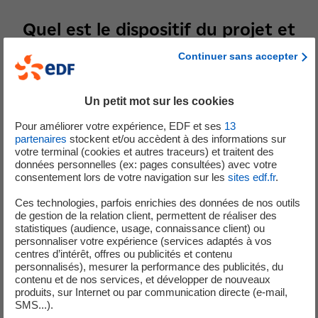
Quel est le dispositif du projet et
comment s'organise votre mission ?
Continuer sans accepter
Un petit mot sur les cookies
Le projet se déploie sur 7 sites européens dans des zones
Pour améliorer votre expérience, EDF et ses
13
où la production d’électricité issue d’énergies
partenaires
stockent et/ou accèdent à des informations sur
renouvelables est importante, avec des difficultés à gérer
votre terminal (cookies et autres traceurs) et traitent des
les équilibres. Les 7 démonstrateurs vont tester des
données personnelles (ex: pages consultées) avec votre
consentement lors de votre navigation sur les
sites edf.fr
.
solutions et des modes de fonctionnement différents. Sur
le site français, adossé au laboratoire d’EDF des
Ces technologies, parfois enrichies des données de nos outils
Renardières près de Sens (77), nous allons démontrer la
de gestion de la relation client, permettent de réaliser des
statistiques (audience, usage, connaissance client) ou
capacité d’une agrégation entre ferme éolienne, PV et
personnaliser votre expérience (services adaptés à vos
batterie à contribuer à la fiabilité et à la sécurité du
centres d’intérêt, offres ou publicités et contenu
système électrique, dans l’optique d’un fort
personnalisés), mesurer la performance des publicités, du
contenu et de nos services, et développer de nouveaux
développement des énergies renouvelables.
produits, sur Internet ou par communication directe (e-mail,
SMS...).
Chargée pour ma part de coordonner l’ensemble du