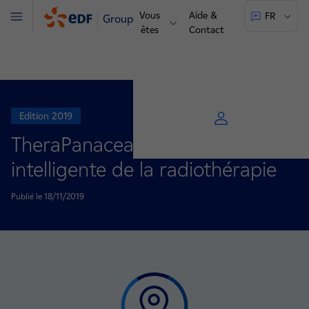
Vous
Aide &
FR
Groupe
Menu
êtes
Contact
Edition 2019
TheraPanacea, l’automatisation
intelligente de la radiothérapie
Publié le 18/11/2019