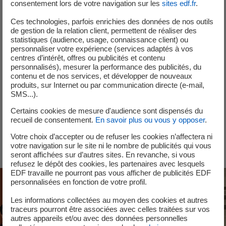
consentement lors de votre navigation sur les
sites edf.fr
.
intercontinental.
Ces technologies, parfois enrichies des données de nos outils
de gestion de la relation client, permettent de réaliser des
statistiques (audience, usage, connaissance client) ou
Un petit mot sur les cookies
personnaliser votre expérience (services adaptés à vos
centres d’intérêt, offres ou publicités et contenu
Vous n'avez pas accepté les cookies Youtube.
personnalisés), mesurer la performance des publicités, du
Nous respectons votre choix en masquant le contenu.
contenu et de nos services, et développer de nouveaux
produits, sur Internet ou par communication directe (e-mail,
Si vous changez d'avis, il vous suffit de cliquer sur le bouton «
SMS...).
Accepter » pour pouvoir consulter la vidéo.
Certains cookies de mesure d'audience sont dispensés du
recueil de consentement.
En savoir plus ou vous y opposer
.
Accepter
Votre choix d’accepter ou de refuser les cookies n’affectera ni
votre navigation sur le site ni le nombre de publicités qui vous
seront affichées sur d’autres sites. En revanche, si vous
refusez le dépôt des cookies, les partenaires avec lesquels
EDF travaille ne pourront pas vous afficher de publicités EDF
personnalisées en fonction de votre profil.
Les informations collectées au moyen des cookies et autres
traceurs pourront être associées avec celles traitées sur vos
autres appareils et/ou avec des données personnelles