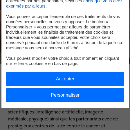
collectées par nos partenaires, selon les
choix que vous avez
exprimés par ailleurs
.
Vous pouvez accepter l’ensemble de ces traitements de vos
données personnelles ou vous y opposer. Le bouton «
Personnaliser » vous permet par ailleurs de paramétrer
individuellement les finalités de traitement des cookies et
traceurs que vous souhaitez accepter. Votre choix sera
conservé pendant une durée de 6 mois à l’issue de laquelle ce
message vous sera à nouveau affiché.
Vous pouvez modifier votre choix à tout moment en cliquant
sur le lien « cookies » en bas de page.
L'équipe
Accepter
Personnaliser
Les membres de la cosmopolite équipe TheraPanacea,
menée par Nikos Paragios, multiplient les expertises
scientifiques (intelligence artificielle, imagerie
médicale, physique) ainsi que les partenariats avec de
prestigieux centres de lutte contre le cancer et