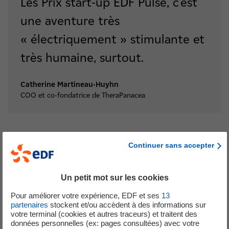
Les Prix start-up EDF Pulse, c’est
une aventure très
« électriquement » stimulante et
très humaine, surtout.
Catherine Martineau-Huyhn
COO et co-fondatrice de TheraPanacea
Continuer sans accepter
L’importance du projet pour la société, ainsi que la maîtrise
des technologies à l’œuvre ont séduit le Grand Jury des
Un petit mot sur les cookies
Prix start-up EDF Pulse 2019 qui lui a attribué
la première
Pour améliorer votre expérience, EDF et ses
13
place sur le podium
. L’équipe de TheraPanacea a pour
partenaires
stockent et/ou accèdent à des informations sur
ambition d’accélérer la commercialisation de sa solution
votre terminal (cookies et autres traceurs) et traitent des
données personnelles (ex: pages consultées) avec votre
en France et en Europe afin de se lancer sur le marché