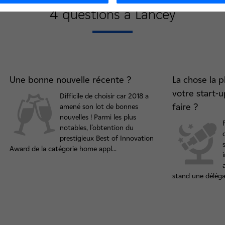
4 questions à Lancey
Une bonne nouvelle récente ?
La chose la 
votre start-
Difficile de choisir car 2018 a
faire ?
amené son lot de bonnes
nouvelles ! Parmi les plus
notables, l’obtention du
prestigieux Best of Innovation
Award de la catégorie home appl...
stand une délégat