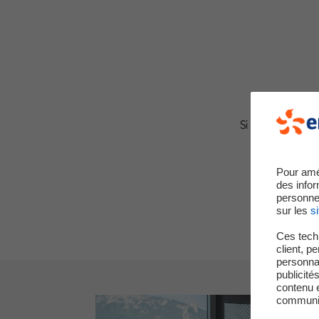
Si vous changez 
Pour amé
des infor
personne
sur les
si
Ces techn
client, p
personnal
publicité
contenu e
communica