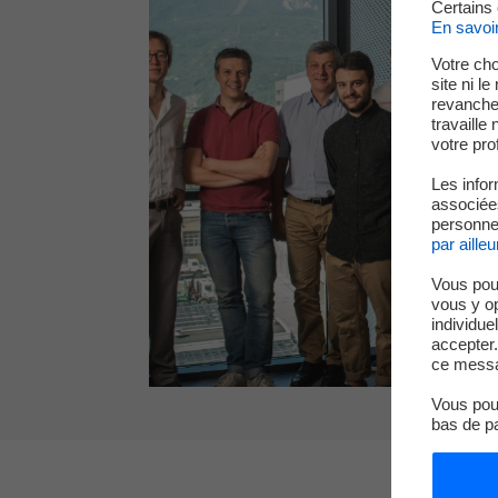
Certains
En savoi
Votre cho
site ni l
revanche,
travaille
votre prof
Les infor
associées
personnel
par ailleu
Vous pou
vous y o
individue
accepter.
ce messa
Vous pouv
bas de p