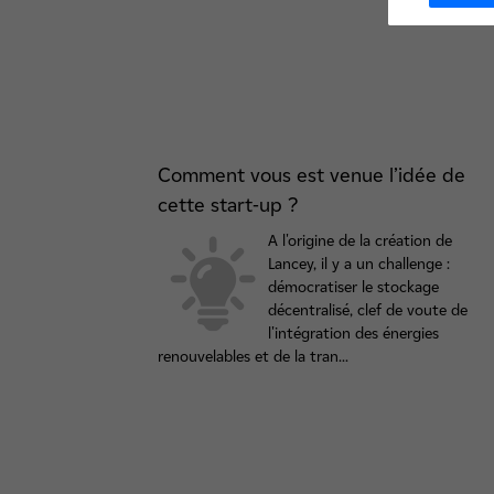
Comment vous est venue l’idée de
cette start-up ?
A l'origine de la création de
Lancey, il y a un challenge :
démocratiser le stockage
décentralisé, clef de voute de
l'intégration des énergies
renouvelables et de la tran...