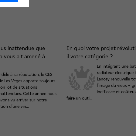
plus inattendue que
En quoi votre projet révolut
up vous ait amené à
il votre catégorie ?
En intégrant une bat
radiateur électrique i
Fidèle à sa réputation, le CES
Lancey renouvelle t
de Las Vegas apporte toujours
l’image du vieux « gri
son lot de situations
inefficace et coûteu
inattendues. Cette année nous
faire un outi...
avons vu arriver sur notre
ion d’une vin...