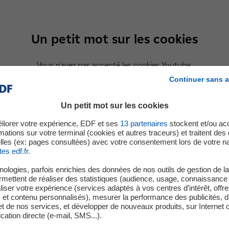
Un petit mot sur les cookies
Vous n'avez pas accepté les cookies Youtube.
Nous respectons votre choix en masquant le contenu.
Continuer sans a
d'avis, il vous suffit de cliquer sur le bouton « Accepter » pour pou
vidéo.
Un petit mot sur les cookies
liorer votre expérience, EDF et ses
13
partenaires
stockent et/ou ac
mations sur votre terminal (cookies et autres traceurs) et traitent de
Accepter
lles (ex: pages consultées) avec votre consentement lors de votre na
tes edf.fr
.
ologies, parfois enrichies des données de nos outils de gestion de la 
ermettent de réaliser des statistiques (audience, usage, connaissance 
iser votre expérience (services adaptés à vos centres d’intérêt, offr
s et contenu personnalisés), mesurer la performance des publicités, 
t de nos services, et développer de nouveaux produits, sur Internet 
tion directe (e-mail, SMS...).