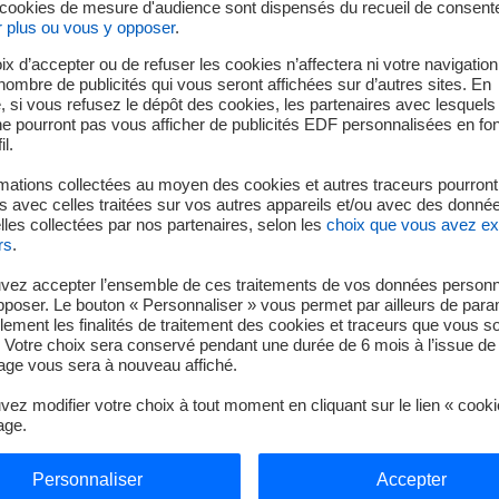
 cookies de mesure d'audience sont dispensés du recueil de consent
r plus ou vous y opposer
.
L'équipe
ix d’accepter ou de refuser les cookies n’affectera ni votre navigation
e nombre de publicités qui vous seront affichées sur d’autres sites. En
 si vous refusez le dépôt des cookies, les partenaires avec lesquel
 ne pourront pas vous afficher de publicités EDF personnalisées en fo
Né de la rencontre ent
il.
spécialiste des batterie
peu rassemblé diverses
mations collectées au moyen des cookies et autres traceurs pourront
 avec celles traitées sur vos autres appareils et/ou avec des donné
ingénierie de l’industr
les collectées par nos partenaires, selon les
choix que vous avez e
devrait prochainement
rs
.
pôle commercial et accél
vez accepter l’ensemble de ces traitements de vos données personn
pposer. Le bouton « Personnaliser » vous permet par ailleurs de para
Suivez-les sur Twitt
llement les finalités de traitement des cookies et traceurs que vous s
 Votre choix sera conservé pendant une durée de 6 mois à l’issue de 
nouvel onglet
ge vous sera à nouveau affiché.
ez modifier votre choix à tout moment en cliquant sur le lien « cook
age.
Personnaliser
Accepter