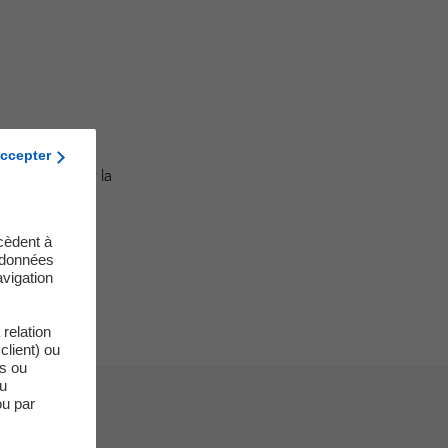
ccepter
voir consulter la
cèdent à
s données
vigation
relation
client) ou
es ou
du
ou par