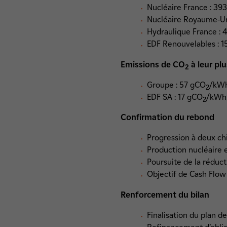
Nucléaire France : 39
Nucléaire Royaume-Uni
Hydraulique France : 
EDF Renouvelables : 1
Emissions de CO
à leur pl
2
Groupe : 57 gCO
/kWh
2
EDF SA : 17 gCO
/kWh,
2
Confirmation du rebond
Progression à deux ch
Production nucléaire 
Poursuite de la réduc
Objectif de Cash Flo
Renforcement du bilan
Finalisation du plan d