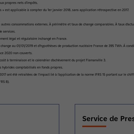
taux propres nets d’impôts.
s » est applicable à compter du 1er janvier 2018, sans application rétrospective en 2017.
autres consommations externes. À périmètre et taux de change comparables. À taux d’actual
e services.
ement légal et régulatoire inchangé en France.
e change au 01/01/2019 et d’hypothèses de production nucléaire France de 395 TWh. Á condit
ce 2020 non couverts.
 coût à terminaison et le calendrier d’achèvement du projet Flamanville 3.
s hybrides comptabilisés en fonds propres.
7 ont été retraitées de l’impact lié à l’application de la norme IFRS 15 portant sur le chiffr
FRS 8).
Service de Pre