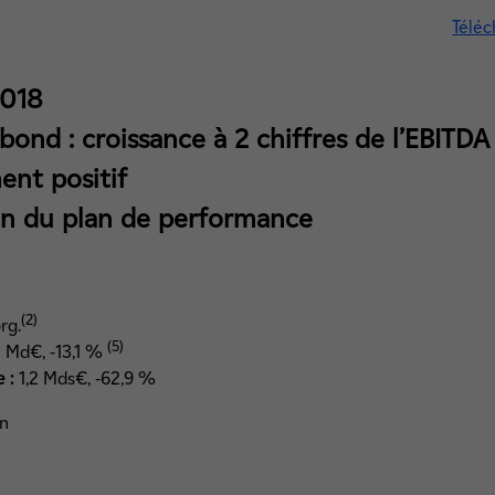
Téléc
2018
ond : croissance à 2 chiffres de l’EBITDA
ent positif
on du plan de performance
(2)
rg.
(5)
 Md€, -13,1 %
e
:
1,2 Mds€, -62,9 %
on