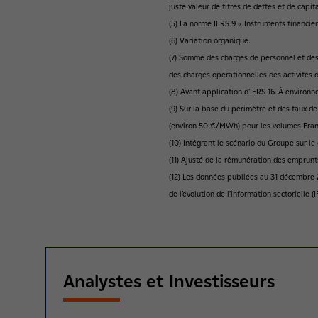
juste valeur de titres de dettes et de capi
(5) La norme IFRS 9 « Instruments financier
(6) Variation organique.
(7) Somme des charges de personnel et des 
des charges opérationnelles des activités d
(8) Avant application d’IFRS 16. Á environn
(9) Sur la base du périmètre et des taux d
(environ 50 €/MWh) pour les volumes Fran
(10) Intégrant le scénario du Groupe sur le
(11) Ajusté de la rémunération des emprunt
(12) Les données publiées au 31 décembre 201
de l’évolution de l’information sectorielle (I
Analystes et Investisseurs