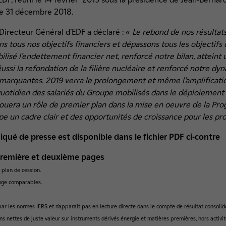
 le 31 décembre 2018.
Directeur Général d’EDF a déclaré : «
Le rebond de nos résultat
ns tous nos objectifs financiers et dépassons tous les objectifs
lisé l’endettement financier net, renforcé notre bilan, atteint
éussi la refondation de la filière nucléaire et renforcé notre 
s marquantes. 2019 verra le prolongement et même l’amplificati
quotidien des salariés du Groupe mobilisés dans le déploiement
ouera un rôle de premier plan dans la mise en oeuvre de la Pr
pe un cadre clair et des opportunités de croissance pour les pr
ué de presse est disponible dans le fichier PDF ci-contre
première et deuxième pages
 plan de cession.
ange comparables.
i par les normes IFRS et n’apparaît pas en lecture directe dans le compte de résultat consoli
ns nettes de juste valeur sur instruments dérivés énergie et matières premières, hors activit