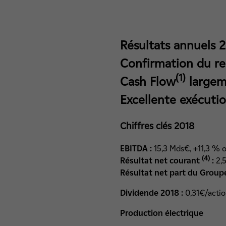
Résultats annuels 
Confirmation du reb
(1)
Cash Flow
largem
Excellente exécuti
Chiffres clés 2018
EBITDA
:
15,3 Mds€, +11,3 % o
(4)
Résultat net courant
:
2,5
Résultat net part du Group
Dividende 2018 :
0,31€/acti
Production électrique