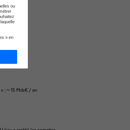
elles ou
métrer
ouhaitez
laquelle
ies » en
» : ~ 15 Mds€ / an
d Lévy, a arrêté les comptes