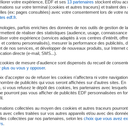
liorer votre expérience, EDF et ses
13
partenaires
stockent et/ou ac
mations sur votre terminal (cookies et autres traceurs) et traitent de
lles (ex: pages consultées) avec votre consentement lors de votre na
tes edf.fr
.
(3)
e la production renouvelable du Groupe
(17,2 TWh)
ologies, parfois enrichies des données de nos outils de gestion de la 
ervice par EDF Renouvelables dont 0,9 GW de solaire
ermettent de réaliser des statistiques (audience, usage, connaissance 
ts majeurs dans l’éolien offshore :
iser votre expérience (services adaptés à vos centres d’intérêt, offr
s et contenu personnalisés), mesurer la performance des publicités, 
ce du parc de Blyth au Royaume-Uni (41,5 MW)
t de nos services, et développer de nouveaux produits, sur Internet 
u projet NNG (450 MW) en Écosse
tion directe (e-mail, SMS...).
 droits pour des projets aux États-Unis (potentiel de 2,5 GW a
 cookies de mesure d'audience sont dispensés du recueil de consent
en négociation exclusive pour l’acquisition du groupe Luxel (~1G
r plus ou vous y opposer
.
ckage : objectif 10 GW à horizon 2035
ix d’accepter ou de refuser les cookies n’affectera ni votre navigation
e nombre de publicités qui vous seront affichées sur d’autres sites. En
 si vous refusez le dépôt des cookies, les partenaires avec lesquel
 ne pourront pas vous afficher de publicités EDF personnalisées en fo
emier EPR à Taishan, en Chine
il.
C et gel du design définitif
te du plan d’actions sur les soudures du circuit secondaire princ
mations collectées au moyen des cookies et autres traceurs pourront
 avec celles traitées sur vos autres appareils et/ou avec des donné
de Framatome
les collectées par nos partenaires, selon les
choix que vous avez e
rs
.
al