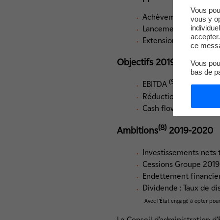
Vous pou
Achèvement de la cons
vous y o
individue
Lancement du projet 
accepter.
Extension de l’offre O
ce messa
(8)
Objectifs 2019
Vous pouv
bas de p
(9)
EBITDA
: 15,3 - 16,
Réduction des charge
Cash flow hors HPC et 
(8)
Ambitions
2019-2020
Investissements nets
Cessions Groupe 2019
Endettement financie
Dividende : Taux de di
Avec l’État engagé à opter pour
Le Conseil d’administration d