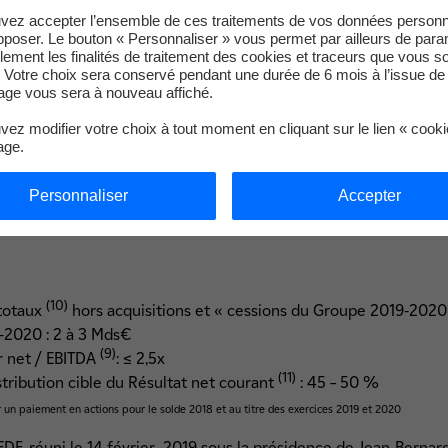
vez accepter l’ensemble de ces traitements de vos données personn
truction du barrage de Sinop au Brésil (400 MW)
pposer. Le bouton « Personnaliser » vous permet par ailleurs de para
llement les finalités de traitement des cookies et traceurs que vous s
de barrage de Nachtigal au Cameroun (420 MW)
 Votre choix sera conservé pendant une durée de 6 mois à l’issue de 
ff-Grid en Afrique : Ghana, Togo, Kenya
ge vous sera à nouveau affiché.
ez modifier votre choix à tout moment en cliquant sur le lien « cook
age.
0 Mds€
(7)
s opérationnelles
: ~ 1,1 Md€ vs 2015
Personnaliser
Accepter
Linky : >0
(10)
 totaux
hors acquisitions et « cessions du Groupe 2019-2020 
-2020 : 2 à 3 Mds€
(9)
r net / EBITDA
: ≤ 2,5x
(11)
stribution cible du Résultat net courant
: 45 – 50 %
 un paiement en actions pour le solde 2018 et au titre des exercices 2019 et 2020
’EDF, réuni le 14 février 2019 sous la présidence de Jean-Bernar