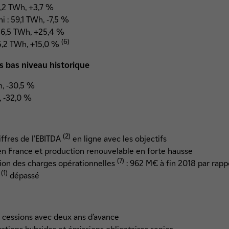
3,2 TWh, +3,7 %
 : 59,1 TWh, -7,5 %
46,5 TWh, +25,4 %
(6)
5,2 TWh, +15,0 %
us bas niveau historique
, -30,5 %
 -32,0 %
(2)
iffres de l’EBITDA
en ligne avec les objectifs
en France et production renouvelable en forte hausse
(7)
tion des charges opérationnelles
: 962 M€ à fin 2018 par rapp
(1)
w
dépassé
e cessions avec deux ans d’avance