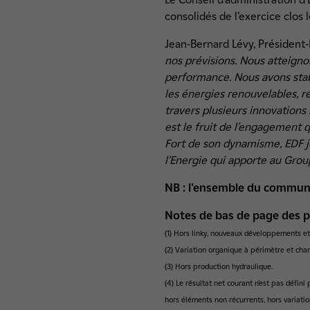
consolidés de l’exercice clos
Jean-Bernard Lévy, Président-
nos prévisions. Nous atteigno
performance. Nous avons stabi
les énergies renouvelables, r
travers plusieurs innovation
est le fruit de l’engagement 
Fort de son dynamisme, EDF j
l’Energie qui apporte au Grou
NB : l'ensemble du communiq
Notes de bas de page des 
(1) Hors linky, nouveaux développements et
(2) Variation organique à périmètre et ch
(3) Hors production hydraulique.
(4) Le résultat net courant n’est pas défin
hors éléments non récurrents, hors variatio