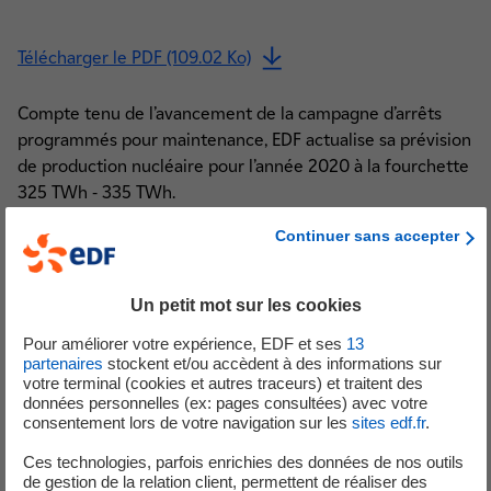
Télécharger le PDF (109.02 Ko)
Compte tenu de l’avancement de la campagne d’arrêts
programmés pour maintenance, EDF actualise sa prévision
de production nucléaire pour l’année 2020 à la fourchette
325 TWh - 335 TWh.
Continuer sans accepter
Analystes et Investisseurs
Un petit mot sur les cookies
Pour améliorer votre expérience, EDF et ses
13
partenaires
stockent et/ou accèdent à des informations sur
+33 (0) 1 40 42 40 38
votre terminal (cookies et autres traceurs) et traitent des
données personnelles (ex: pages consultées) avec votre
consentement lors de votre navigation sur les
sites edf.fr
.
Ces technologies, parfois enrichies des données de nos outils
de gestion de la relation client, permettent de réaliser des