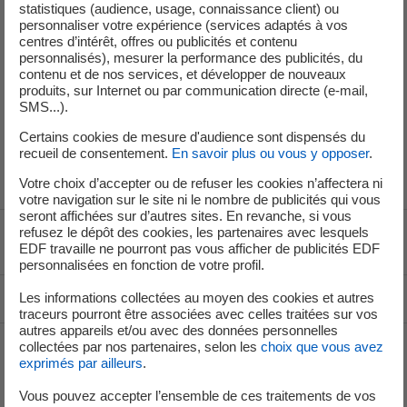
statistiques (audience, usage, connaissance client) ou
personnaliser votre expérience (services adaptés à vos
Service de Presse
centres d’intérêt, offres ou publicités et contenu
personnalisés), mesurer la performance des publicités, du
contenu et de nos services, et développer de nouveaux
produits, sur Internet ou par communication directe (e-mail,
+33 (1) 40 42 46 37
SMS...).
service-de-presse@edf.fr
Certains cookies de mesure d'audience sont dispensés du
recueil de consentement.
En savoir plus ou vous y opposer
.
Votre choix d’accepter ou de refuser les cookies n’affectera ni
votre navigation sur le site ni le nombre de publicités qui vous
seront affichées sur d’autres sites. En revanche, si vous
refusez le dépôt des cookies, les partenaires avec lesquels
Voir le fil d'ariane
EDF travaille ne pourront pas vous afficher de publicités EDF
personnalisées en fonction de votre profil.
Les informations collectées au moyen des cookies et autres
Haut de page
traceurs pourront être associées avec celles traitées sur vos
autres appareils et/ou avec des données personnelles
collectées par nos partenaires, selon les
choix que vous avez
exprimés par ailleurs
.
Groupe
Vous pouvez accepter l’ensemble de ces traitements de vos