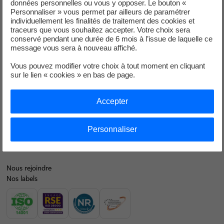
données personnelles ou vous y opposer. Le bouton «
Personnaliser » vous permet par ailleurs de paramétrer
Je déménage
individuellement les finalités de traitement des cookies et
traceurs que vous souhaitez accepter. Votre choix sera
Faire des économies d’énergie
conservé pendant une durée de 6 mois à l’issue de laquelle ce
message vous sera à nouveau affiché.
Décarboner vos territoires
Vous pouvez modifier votre choix à tout moment en cliquant
sur le lien « cookies » en bas de page.
Nos offres d’énergie entreprises
Contacts
Accepter
EDF en bref
Notre mix électrique
Personnaliser
Nos résultats financiers
Nous rejoindre
Nos labels