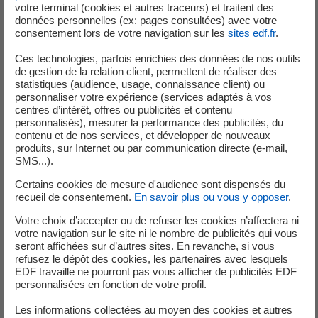
Gratuit et sans engagement, le club Oxygène a été lancé en mai 2022
votre terminal (cookies et autres traceurs) et traitent des
données personnelles (ex: pages consultées) avec votre
et s’adresse aux clients particuliers qui ont souscrit à une offre
consentement lors de votre navigation sur les
sites edf.fr
.
d’électricité à prix de marché d’EDF.
Ces technologies, parfois enrichies des données de nos outils
Fidèle à la raison d’être d’EDF, le club Oxygène permet aux clients de
de gestion de la relation client, permettent de réaliser des
bénéficier d’un accompagnement innovant pour un mode de vie plus
statistiques (audience, usage, connaissance client) ou
personnaliser votre expérience (services adaptés à vos
respectueux de l’environnement, grâce à des conseils pratiques et des
centres d’intérêt, offres ou publicités et contenu
supports ludiques (astuces, quiz, vidéos). Oxygène propose aussi des
personnalisés), mesurer la performance des publicités, du
bons plans négociés auprès de partenaires sélectionnés pour leurs
contenu et de nos services, et développer de nouveaux
produits, sur Internet ou par communication directe (e-mail,
offres écoresponsables.
SMS...).
EDF s’engage pour la sobriété
Certains cookies de mesure d'audience sont dispensés du
recueil de consentement.
En savoir plus ou vous y opposer
.
Pour accompagner au mieux ses clients vers la sobriété énergétique,
EDF met en œuvre son Plan Sobriété Energétique lancé en septembre
Votre choix d’accepter ou de refuser les cookies n’affectera ni
2022, en sensibilisant les Français aux gestes utiles « je baisse,
votre navigation sur le site ni le nombre de publicités qui vous
seront affichées sur d’autres sites. En revanche, si vous
j’éteins, je décale » et en communicant sur les offres de déplacement
refusez le dépôt des cookies, les partenaires avec lesquels
d’usages, comme l’option Heures Pleines / Heures Creuses. EDF met
EDF travaille ne pourront pas vous afficher de publicités EDF
aussi à disposition de tous ses clients des solutions pour les aider
personnalisées en fonction de votre profil.
concrètement à maitriser leur consommation, comme son appli
Les informations collectées au moyen des cookies et autres
EDF&Moi.