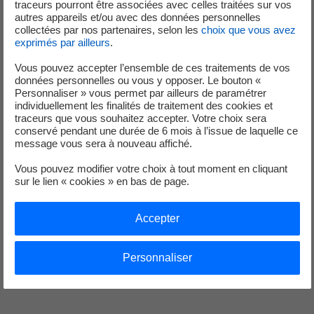
traceurs pourront être associées avec celles traitées sur vos
autres appareils et/ou avec des données personnelles
L’éco-challenge s’inscrit dans cette démarche pour ancrer durablement
collectées par nos partenaires, selon les
choix que vous avez
exprimés par ailleurs
.
la sobriété dans le quotidien des clients.
Vous pouvez accepter l’ensemble de ces traitements de vos
Lionel Zécri – Directeur du Marché des Clients Particuliers, a déclaré :
données personnelles ou vous y opposer. Le bouton «
« Cet éco-challenge est l’une des nombreuses actions engagées par
Personnaliser » vous permet par ailleurs de paramétrer
EDF pour accompagner ses clients résidentiels pour plus de sobriété
individuellement les finalités de traitement des cookies et
traceurs que vous souhaitez accepter. Votre choix sera
énergétique, les aider à consommer moins et mieux, et à réduire leur
conservé pendant une durée de 6 mois à l’issue de laquelle ce
facture énergétique. Pour ce challenge écoresponsable, nous avons
message vous sera à nouveau affiché.
choisi des récompenses porteuses de sens : une carte cadeau éthique
Vous pouvez modifier votre choix à tout moment en cliquant
ou bien un don solidaire. »
sur le lien « cookies » en bas de page.
[1]
Accepter
Les dons à la Fondation Abbé Pierre, reconnue d’utilité publique,
sont éligibles à une déduction fiscale de 75% sur l’impôt sur le revenu
(IR) ou sur l’impôt sur la fortune immobilière, selon la réglementation en
Personnaliser
vigueur.