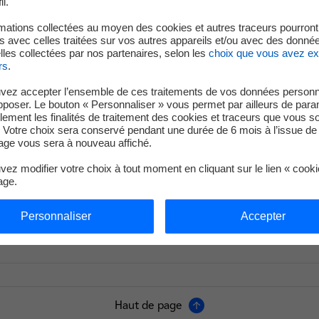
il.
ec les
mations collectées au moyen des cookies et autres traceurs pourront
Comment entrer dans les panels 
 avec celles traitées sur vos autres appareils et/ou avec des donné
les collectées par nos partenaires, selon les
choix que vous avez e
rs
.
Quelles sont les étapes pour rest
vez accepter l’ensemble de ces traitements de vos données personn
pposer. Le bouton « Personnaliser » vous permet par ailleurs de para
llement les finalités de traitement des cookies et traceurs que vous s
 Votre choix sera conservé pendant une durée de 6 mois à l’issue de 
ge vous sera à nouveau affiché.
ez modifier votre choix à tout moment en cliquant sur le lien « cook
age.
Personnaliser
Accepter
Haut de page