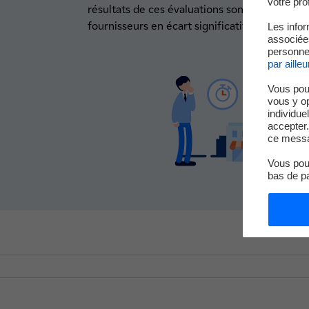
votre prof
résultats de ces évaluations sont partagés av
fournisseurs en écart significatif.
Les infor
associées
personnel
par ailleu
Vous pou
vous y o
individue
accepter.
ce messa
Vous pouv
bas de p