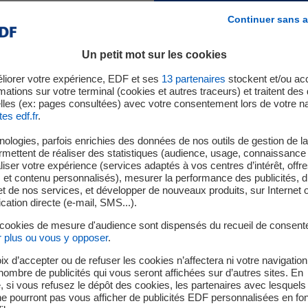
Continuer sans a
 sont nos conditions d’éligibi
Un petit mot sur les cookies
qualification ?
liorer votre expérience, EDF et ses
13
partenaires
stockent et/ou ac
mations sur votre terminal (cookies et autres traceurs) et traitent de
lles (ex: pages consultées) avec votre consentement lors de votre na
tes edf.fr
.
ologies, parfois enrichies des données de nos outils de gestion de la 
ndustrielles et Achats (PRIA) est établie par segments techniqu
ermettent de réaliser des statistiques (audience, usage, connaissance 
 constitue le panel. Ces derniers sont révisés périodiquement p
iser votre expérience (services adaptés à vos centres d’intérêt, offr
s et contenu personnalisés), mesurer la performance des publicités, 
entrants et sortants.
t de nos services, et développer de nouveaux produits, sur Internet 
tion directe (e-mail, SMS...).
 cookies de mesure d'audience sont dispensés du recueil de consent
r plus ou vous y opposer
.
ix d’accepter ou de refuser les cookies n’affectera ni votre navigation
e nombre de publicités qui vous seront affichées sur d’autres sites. En
s est réalisée
 si vous refusez le dépôt des cookies, les partenaires avec lesquel
Quels sont les segments techniq
 ne pourront pas vous afficher de publicités EDF personnalisées en fo
e progrès. Les