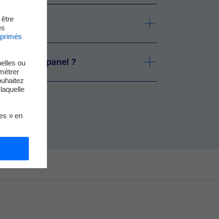
 être
?
es
xprimés
er dans un panel ?
elles ou
métrer
ouhaitez
laquelle
ies » en