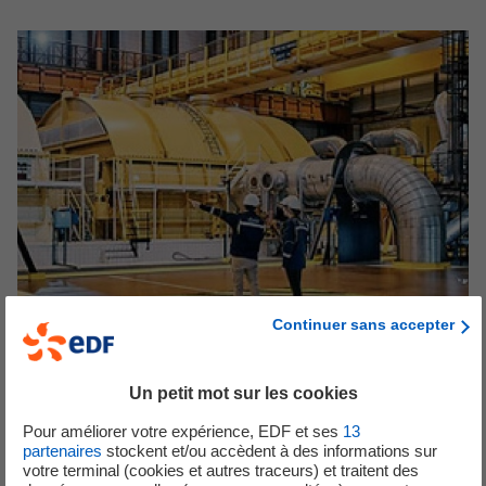
Continuer sans accepter
Un petit mot sur les cookies
Electropolis, le musée de l'électricité
Pour améliorer votre expérience, EDF et ses
13
partenaires
stockent et/ou accèdent à des informations sur
Visiter le Musée Electropolis situé à Mulhouse, c’est se plonger
votre terminal (cookies et autres traceurs) et traitent des
dans la grande aventure de l’électricité.