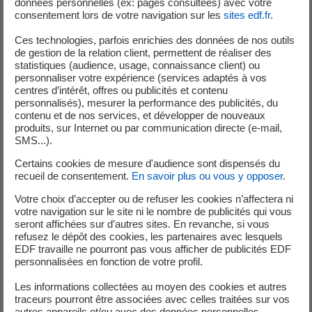
données personnelles (ex: pages consultées) avec votre
consentement lors de votre navigation sur les
sites edf.fr
.
Ces technologies, parfois enrichies des données de nos outils
de gestion de la relation client, permettent de réaliser des
statistiques (audience, usage, connaissance client) ou
personnaliser votre expérience (services adaptés à vos
centres d’intérêt, offres ou publicités et contenu
personnalisés), mesurer la performance des publicités, du
contenu et de nos services, et développer de nouveaux
produits, sur Internet ou par communication directe (e-mail,
SMS...).
Certains cookies de mesure d'audience sont dispensés du
recueil de consentement.
En savoir plus ou vous y opposer
.
Votre choix d’accepter ou de refuser les cookies n’affectera ni
votre navigation sur le site ni le nombre de publicités qui vous
seront affichées sur d’autres sites. En revanche, si vous
refusez le dépôt des cookies, les partenaires avec lesquels
EDF travaille ne pourront pas vous afficher de publicités EDF
personnalisées en fonction de votre profil.
Visites scolaires de nos sites
Les informations collectées au moyen des cookies et autres
Pour vos sorties pédagogiques, les sites EDF vous proposent
traceurs pourront être associées avec celles traitées sur vos
des parcours clés en main ou à construire à vos côtés.
autres appareils et/ou avec des données personnelles