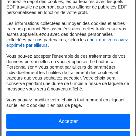
refusez le dépôt des cookies, les partenaires avec lesquels
En classe ou lors des forums métiers, qui, mieux qu’un
EDF travaille ne pourront pas vous afficher de publicités EDF
personnalisées en fonction de votre profil.
professionnel passionné par son métier, pour l’expliquer aux élèves
et répondre à leurs questions sur les opportunités dans le secteur
Les informations collectées au moyen des cookies et autres
de l’énergie !
traceurs pourront être associées avec celles traitées sur vos
autres appareils et/ou avec des données personnelles
Interventions Métiers
collectées par nos partenaires, selon les
choix que vous avez
exprimés par ailleurs
.
Vous pouvez accepter l’ensemble de ces traitements de vos
données personnelles ou vous y opposer. Le bouton «
Personnaliser » vous permet par ailleurs de paramétrer
individuellement les finalités de traitement des cookies et
traceurs que vous souhaitez accepter. Votre choix sera
conservé pendant une durée de 6 mois à l’issue de laquelle ce
Quoi de neuf en ce moment ?
message vous sera à nouveau affiché.
Vous pouvez modifier votre choix à tout moment en cliquant
sur le lien « cookies » en bas de page.
Forindustrie
Accepter
L'univers extraordinaire