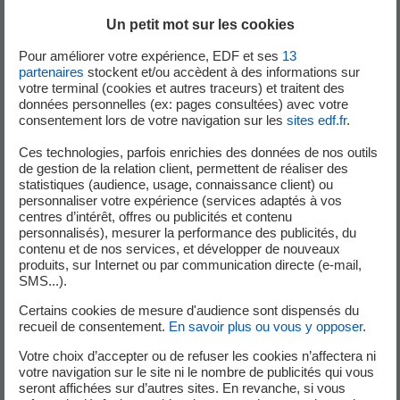
Un petit mot sur les cookies
Pour améliorer votre expérience, EDF et ses
13
Ressources pédagogiques
partenaires
stockent et/ou accèdent à des informations sur
votre terminal (cookies et autres traceurs) et traitent des
EDF met à disposition des enseignants des ressources
données personnelles (ex: pages consultées) avec votre
pédagogiques gratuites sur la production d’électricité et les enjeux
consentement lors de votre navigation sur les
sites edf.fr
.
de la lutte contre le réchauffement climatique et la transition
Ces technologies, parfois enrichies des données de nos outils
énergétique.
de gestion de la relation client, permettent de réaliser des
statistiques (audience, usage, connaissance client) ou
Ressources pédagogiques
personnaliser votre expérience (services adaptés à vos
centres d’intérêt, offres ou publicités et contenu
personnalisés), mesurer la performance des publicités, du
contenu et de nos services, et développer de nouveaux
produits, sur Internet ou par communication directe (e-mail,
SMS...).
Certains cookies de mesure d'audience sont dispensés du
recueil de consentement.
En savoir plus ou vous y opposer
.
Votre choix d’accepter ou de refuser les cookies n’affectera ni
votre navigation sur le site ni le nombre de publicités qui vous
Interventions Métiers
seront affichées sur d’autres sites. En revanche, si vous