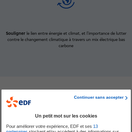
Souligner
le lien entre énergie et climat, et l'importance de lutter
contre le changement climatique à travers un mix électrique bas
carbone
C'est au programme ?
Continuer sans accepter
Un petit mot sur les cookies
Cycle 3
Pour améliorer votre expérience, EDF et ses
13
partenaires
stockent et/ou accèdent à des informations sur