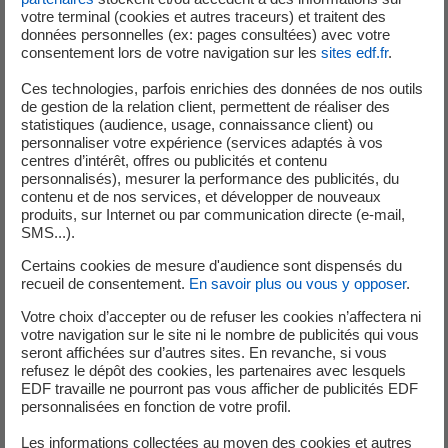
votre terminal (cookies et autres traceurs) et traitent des
données personnelles (ex: pages consultées) avec votre
consentement lors de votre navigation sur les
sites edf.fr
.
Cycle 4
Ces technologies, parfois enrichies des données de nos outils
de gestion de la relation client, permettent de réaliser des
statistiques (audience, usage, connaissance client) ou
personnaliser votre expérience (services adaptés à vos
Des documents pour préparer votre
centres d’intérêt, offres ou publicités et contenu
personnalisés), mesurer la performance des publicités, du
atelier
contenu et de nos services, et développer de nouveaux
produits, sur Internet ou par communication directe (e-mail,
SMS...).
Certains cookies de mesure d'audience sont dispensés du
recueil de consentement.
En savoir plus ou vous y opposer
.
Vidéo
Votre choix d’accepter ou de refuser les cookies n’affectera ni
votre navigation sur le site ni le nombre de publicités qui vous
seront affichées sur d’autres sites. En revanche, si vous
La gestion de l’eau chez EDF
refusez le dépôt des cookies, les partenaires avec lesquels
EDF gère 75 % de l'eau douce stockée en France pour
EDF travaille ne pourront pas vous afficher de publicités EDF
personnalisées en fonction de votre profil.
l'électricité - Les éclaireurs.
Les informations collectées au moyen des cookies et autres