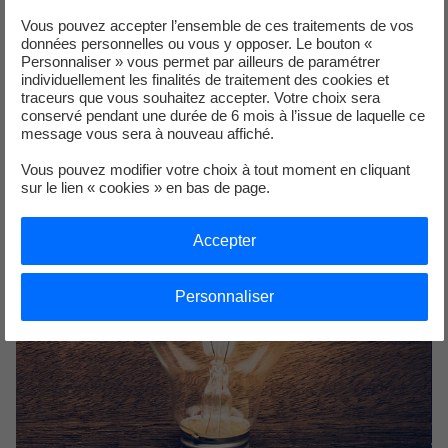
phénomène de l'électricité, ses bases et son histoire.
Vous pouvez accepter l’ensemble de ces traitements de vos
données personnelles ou vous y opposer. Le bouton «
Personnaliser » vous permet par ailleurs de paramétrer
Consultez notre dossier thématique sur
individuellement les finalités de traitement des cookies et
l'essentiel de l'électricité
traceurs que vous souhaitez accepter. Votre choix sera
conservé pendant une durée de 6 mois à l’issue de laquelle ce
message vous sera à nouveau affiché.
Qu'est-ce que l'électricité ?
Vous pouvez modifier votre choix à tout moment en cliquant
sur le lien « cookies » en bas de page.
Accepter
Personnaliser