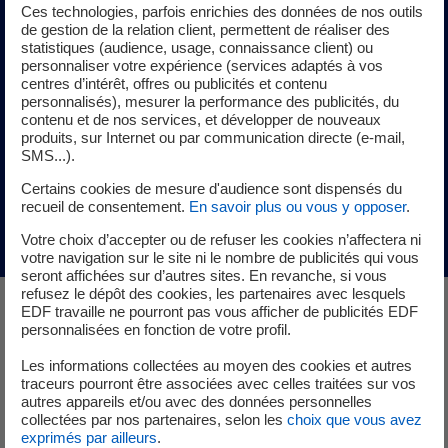
Ces technologies, parfois enrichies des données de nos outils
de gestion de la relation client, permettent de réaliser des
statistiques (audience, usage, connaissance client) ou
personnaliser votre expérience (services adaptés à vos
centres d’intérêt, offres ou publicités et contenu
personnalisés), mesurer la performance des publicités, du
Cet article vous a t-il intéressé ?
contenu et de nos services, et développer de nouveaux
produits, sur Internet ou par communication directe (e-mail,
SMS...).
Certains cookies de mesure d'audience sont dispensés du
recueil de consentement.
En savoir plus ou vous y opposer
.
Votre choix d’accepter ou de refuser les cookies n’affectera ni
votre navigation sur le site ni le nombre de publicités qui vous
seront affichées sur d’autres sites. En revanche, si vous
refusez le dépôt des cookies, les partenaires avec lesquels
EDF travaille ne pourront pas vous afficher de publicités EDF
personnalisées en fonction de votre profil.
Essentiel de l'électricité
Les informations collectées au moyen des cookies et autres
Vous voulez en savoir plus ?
traceurs pourront être associées avec celles traitées sur vos
autres appareils et/ou avec des données personnelles
collectées par nos partenaires, selon les
choix que vous avez
Explorez nos ressources pour mieux comprendre le
exprimés par ailleurs
.