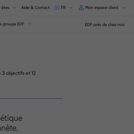
 êtes
Aide & Contact
Mon espace client
FR
e groupe EDF
EDF près de chez moi
 3 objectifs et 12
gétique
anète,