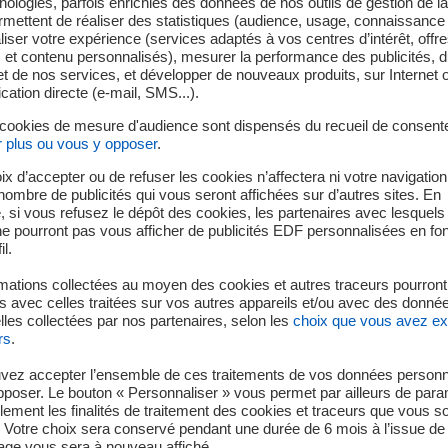
ologies, parfois enrichies des données de nos outils de gestion de la 
ermettent de réaliser des statistiques (audience, usage, connaissance 
iser votre expérience (services adaptés à vos centres d’intérêt, offr
s et contenu personnalisés), mesurer la performance des publicités, 
ition : être la génération qui fait la t
t de nos services, et développer de nouveaux produits, sur Internet 
tion directe (e-mail, SMS...).
 cookies de mesure d'audience sont dispensés du recueil de consent
r plus ou vous y opposer
.
ix d’accepter ou de refuser les cookies n’affectera ni votre navigation
e nombre de publicités qui vous seront affichées sur d’autres sites. En
s sont nos 12 engagements 
 si vous refusez le dépôt des cookies, les partenaires avec lesquel
 ne pourront pas vous afficher de publicités EDF personnalisées en fo
il.
mations collectées au moyen des cookies et autres traceurs pourront
 avec celles traitées sur vos autres appareils et/ou avec des donné
les collectées par nos partenaires, selon les
choix que vous avez e
rs
.
vez accepter l’ensemble de ces traitements de vos données personn
pposer. Le bouton « Personnaliser » vous permet par ailleurs de para
llement les finalités de traitement des cookies et traceurs que vous s
 Votre choix sera conservé pendant une durée de 6 mois à l’issue de 
ge vous sera à nouveau affiché.