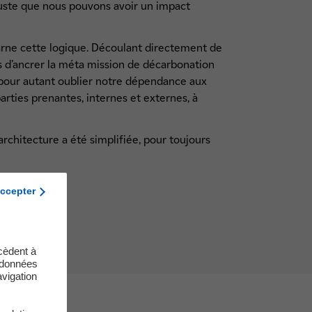
 juste que nous pouvons avoir un impact
arne cette logique. Découlant directement de
ois d’ancrer la méta mission de décarbonation
 pour autant oublier notre dépendance aux
arties prenantes, internes et externes, à
architecture a été simplifiée, pour toujours
ccepter
cèdent à
s données
vigation