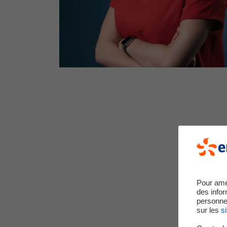
Pour amé
des infor
personne
sur les
si