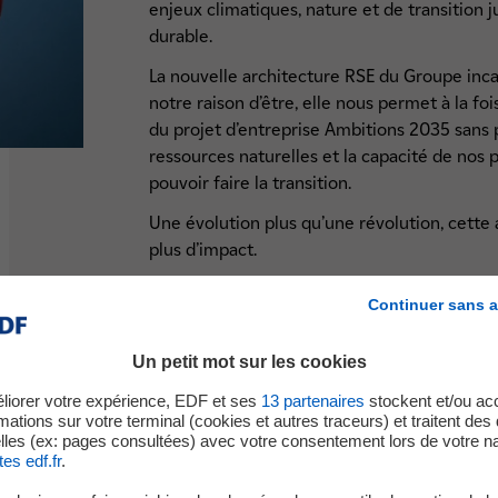
enjeux climatiques, nature et de transition
durable.
La nouvelle architecture RSE du Groupe inc
notre raison d’être, elle nous permet à la f
du projet d’entreprise Ambitions 2035 sans
ressources naturelles et la capacité de nos p
pouvoir faire la transition.
Une évolution plus qu’une révolution, cette 
plus d’impact.
Carine DE BOISSEZON
Continuer sans a
Directrice de la Direction Impact
Un petit mot sur les cookies
liorer votre expérience, EDF et ses
13
partenaires
stockent et/ou ac
mations sur votre terminal (cookies et autres traceurs) et traitent de
lles (ex: pages consultées) avec votre consentement lors de votre na
tes edf.fr
.