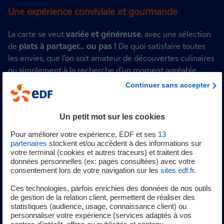
Une expérience conviviale et gourmande
La carte se veut
variée et généreuse
, avec une sélection
de
plats à partager… ou pas !
De quoi satisfaire toutes
les envies, que l’on soit amateur de découvertes culinaires
ou simplement à la recherche d’un moment agréable
autour d’un bon repas.
Continuer sans accepter
Un lieu de vie au cœur de la ville
Un petit mot sur les cookies
Pensé comme un véritable espace de détente, Turbine est
Pour améliorer votre expérience, EDF et ses
13
l’endroit idéal pour profiter d'une ambiance résolument
partenaires
stockent et/ou accèdent à des informations sur
estivale.
Au cœur de Toulouse, la terrasse devient un
votre terminal (cookies et autres traceurs) et traitent des
données personnelles (ex: pages consultées) avec votre
véritable refuge urbain où il fait bon ralentir et savourer.
consentement lors de votre navigation sur les
sites edf.fr
.
Cet été, laissez-vous porter par l’énergie de Turbine !
Ces technologies, parfois enrichies des données de nos outils
de gestion de la relation client, permettent de réaliser des
statistiques (audience, usage, connaissance client) ou
Renseignements et réservations :
https://turbine-
personnaliser votre expérience (services adaptés à vos
bazacle.fr