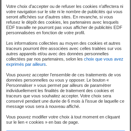
Votre choix d’accepter ou de refuser les cookies n’affectera ni
votre navigation sur le site ni le nombre de publicités qui vous
seront affichées sur d’autres sites. En revanche, si vous
refusez le dépôt des cookies, les partenaires avec lesquels
EDF travaille ne pourront pas vous afficher de publicités EDF
personnalisées en fonction de votre profil.
Les informations collectées au moyen des cookies et autres
traceurs pourront être associées avec celles traitées sur vos
La natation, un tremplin pour de
autres appareils et/ou avec des données personnelles
collectées par nos partenaires, selon les
choix que vous avez
grandes causes
exprimés par ailleurs
.
Vous pouvez accepter l’ensemble de ces traitements de vos
données personnelles ou vous y opposer. Le bouton «
Personnaliser » vous permet par ailleurs de paramétrer
En région, le Groupe s'associe à de nombreux événements
individuellement les finalités de traitement des cookies et
pour promouvoir l'accès de la natation au plus grand
traceurs que vous souhaitez accepter. Votre choix sera
conservé pendant une durée de 6 mois à l’issue de laquelle ce
nombre et en faire un levier de changement. Parmi ces
message vous sera à nouveau affiché.
actions :
Vous pouvez modifier votre choix à tout moment en cliquant
la Nuit de l'Eau
: organisée par l'UNICEF et la FFN
sur le lien « cookies » en bas de page.
dans plus de 200 piscines de France chaque