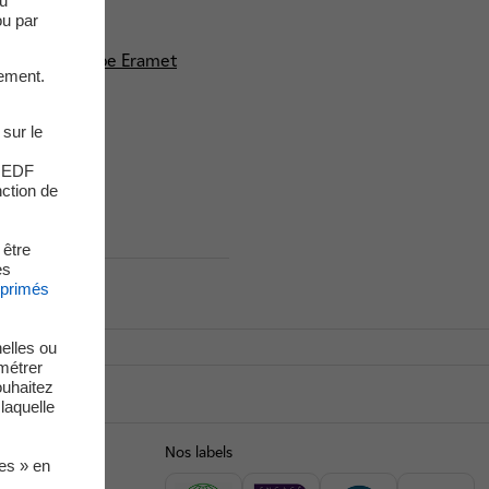
du
 Creusot Forge
ou par
alité du groupe Eramet
ement.
cation
 sur le
s EDF
nction de
 être
es
xprimés
elles ou
métrer
ouhaitez
laquelle
bref
Nos labels
ies » en