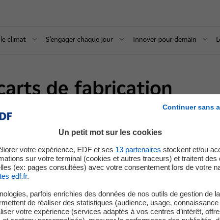
le climat
S’engager chaque jour
Innover pour demain
L
carts de fabrication
Continuer sans a
Un petit mot sur les cookies
liorer votre expérience, EDF et ses
13
partenaires
stockent et/ou ac
mations sur votre terminal (cookies et autres traceurs) et traitent de
lles (ex: pages consultées) avec votre consentement lors de votre na
tes edf.fr
.
ologies, parfois enrichies des données de nos outils de gestion de la 
ermettent de réaliser des statistiques (audience, usage, connaissance 
iser votre expérience (services adaptés à vos centres d’intérêt, offr