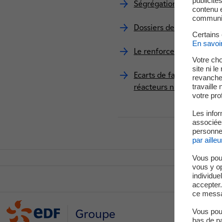
publicité
Ségrégation carbone
contenu e
communica
Dossiers de fabrication C
Certains
En savoi
Le renforcement de la su
Votre cho
site ni l
Ecarts de fabrication su
revanche,
travaille
réacteurs nucléaires
votre prof
Les infor
associées
personnel
par ailleu
Vous pou
vous y o
individue
accepter.
ce messa
Groupe
Vous pouv
bas de p