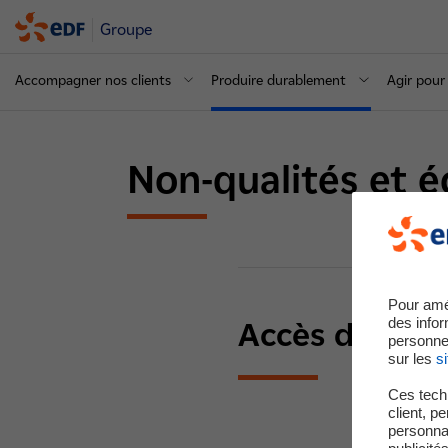
Groupe
Accompagner nos clients
Produire durablement
Agir pour 
Non-qualités et é
Pour amé
des infor
Accès directs
personne
sur les
si
Ces techn
client, p
personnal