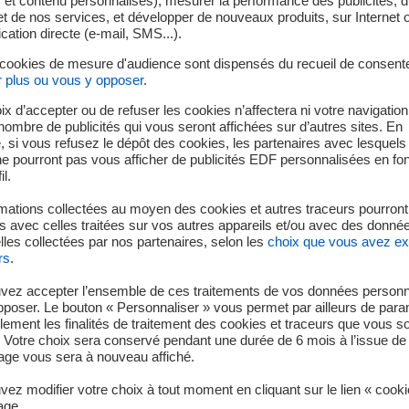
s et contenu personnalisés), mesurer la performance des publicités, 
Dossiers de fabrication
t de nos services, et développer de nouveaux produits, sur Internet 
tion directe (e-mail, SMS...).
reusot Loire
Revue des processus qu
 cookies de mesure d'audience sont dispensés du recueil de consent
r plus ou vous y opposer
.
rveillance
Information et communi
ix d’accepter ou de refuser les cookies n’affectera ni votre navigation
e nombre de publicités qui vous seront affichées sur d’autres sites. En
r des composants de
 si vous refusez le dépôt des cookies, les partenaires avec lesquel
 ne pourront pas vous afficher de publicités EDF personnalisées en fo
il.
mations collectées au moyen des cookies et autres traceurs pourront
 avec celles traitées sur vos autres appareils et/ou avec des donné
les collectées par nos partenaires, selon les
choix que vous avez e
rs
.
vez accepter l’ensemble de ces traitements de vos données personn
pposer. Le bouton « Personnaliser » vous permet par ailleurs de para
llement les finalités de traitement des cookies et traceurs que vous s
Haut de page
 Votre choix sera conservé pendant une durée de 6 mois à l’issue de 
ge vous sera à nouveau affiché.
Je déménage
EDF en 
ez modifier votre choix à tout moment en cliquant sur le lien « cook
age.