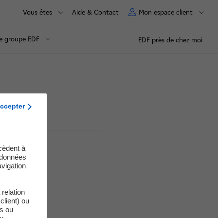
Vous êtes
Aide & Contact
Mon espace client
e groupe EDF
EDF près de chez moi
ccepter
cèdent à
s données
vigation
relation
client) ou
es ou