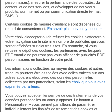
la longueur de ce dernier et de le positionner au plus
personnalisés), mesurer la performance des publicités, du
contenu et de nos services, et développer de nouveaux
proche du chenal d’écoulement. Une configuration à deux
produits, sur Internet ou par communication directe (e-mail,
remblais serait contreproductive en l’absence de mise en
SMS...).
transparence du barrage pendant les crues.
Certains cookies de mesure d'audience sont dispensés du
recueil de consentement.
En savoir plus ou vous y opposer
.
La mise en œuvre de
ce nouvel outil pour établir des
stratégies de réinjection permettra d’optimiser les
Votre choix d’accepter ou de refuser les cookies n’affectera ni
votre navigation sur le site ni le nombre de publicités qui vous
futurs travaux.
Cette première utilisation du code
seront affichées sur d’autres sites. En revanche, si vous
hydrosédimentaire TELEMAC2D-GAIA a permis de
refusez le dépôt des cookies, les partenaires avec lesquels
reproduire avec succès ces opérations de réinjection de
EDF travaille ne pourront pas vous afficher de publicités EDF
personnalisées en fonction de votre profil.
graviers à large échelle. Il s’agit d’une première à l’échelle
internationale.
Les informations collectées au moyen des cookies et autres
traceurs pourront être associées avec celles traitées sur vos
autres appareils et/ou avec des données personnelles
collectées par nos partenaires, selon les
choix que vous avez
exprimés par ailleurs
.
Vous pouvez accepter l’ensemble de ces traitements de vos
données personnelles ou vous y opposer. Le bouton «
Personnaliser » vous permet par ailleurs de paramétrer
individuellement les finalités de traitement des cookies et