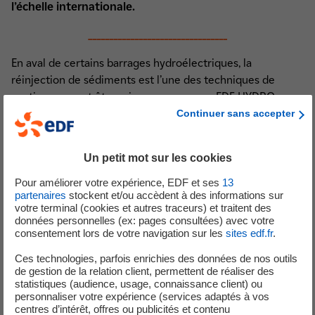
l’échelle internationale.
_________________________________
En aval de certains barrages hydroélectriques, la
réinjection de sédiments est l’une des techniques de
gestion pouvant être mise en œuvre par EDF HYDRO.
Continuer sans accepter
Pour le groupe EDF,
il est essentiel de qualifier et de
définir des scénarios de réinjection optimaux car ces
opérations sont coûteuses
Un petit mot sur les cookies
. Pour y parvenir,
la R&D a
développé et utilisé un nouveau code de calcul,
qui
Pour améliorer votre expérience, EDF et ses
13
permet de mettre en exergue le fait que certaines
partenaires
stockent et/ou accèdent à des informations sur
votre terminal (cookies et autres traceurs) et traitent des
configurations sont plus efficaces que d’autres.
données personnelles (ex: pages consultées) avec votre
consentement lors de votre navigation sur les
sites edf.fr
.
Lors de cette première utilisation de TELEMAC2D-GAIA
pour la modélisation des ré-injections de graviers, des
Ces technologies, parfois enrichies des données de nos outils
scénarios de gestion optimaux ont pu être élaborés. Ils ont
de gestion de la relation client, permettent de réaliser des
statistiques (audience, usage, connaissance client) ou
par exemple montré que dans une configuration de
personnaliser votre expérience (services adaptés à vos
remblai unique (un seul côté), il est essentiel de maximiser
centres d’intérêt, offres ou publicités et contenu